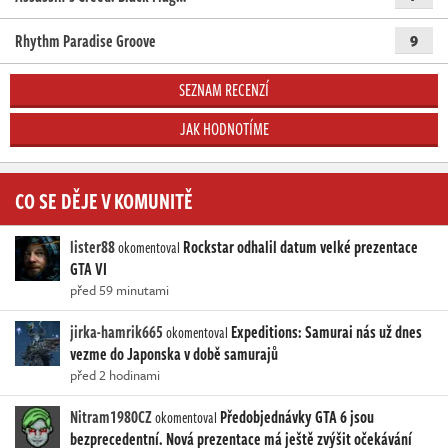
Rhythm Paradise Groove
9
SEZNAM RECENZÍ
JAK HODNOTÍME
CO SE DĚJE V KOMUNITĚ
lister88
Rockstar odhalil datum velké prezentace
okomentoval
GTA VI
před 59 minutami
jirka-hamrik665
Expeditions: Samurai nás už dnes
okomentoval
vezme do Japonska v době samurajů
před 2 hodinami
Nitram1980CZ
Předobjednávky GTA 6 jsou
okomentoval
bezprecedentní. Nová prezentace má ještě zvýšit očekávání