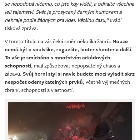
se nepodobá ničemu, co jste kdy viděli, a odhalte všechna
její tajemství. Svět je prosycený černým humorem a
nehraje podle žádných pravidel. Většinu času,“
uvádí
tisková zpráva.
V tomto titulu na vás čeká směr několika žánrů.
Nouze
nemá být o soulslike, roguelite, looter shooter a další
.
To vše je smícháno s množstvím arkádových
schopností
, mají způsobovat nepopsatelný chaos a
zábavu.
Svůj herní styl si navíc budete moci vyladit skrz
nespočet odemykatelných prvků
, včetně výjimečných
zbraní, schopností a vlastností.