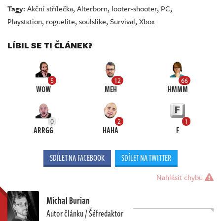
Tagy:
Akční střílečka
,
Alterborn
,
looter-shooter
,
PC
,
Playstation
,
roguelite
,
soulslike
,
Survival
,
Xbox
LÍBIL SE TI ČLÁNEK?
5
12
66
WOW
MEH
HMMM
0
2
1
ARRGG
HAHA
F
SDÍLET NA FACEBOOK
SDÍLET NA TWITTER
Nahlásit chybu
Michal Burian
Autor článku / Šéfredaktor