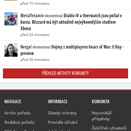
před 19 minutami
Metalfetamin
Diablo IV a Overwatch jsou pořád v
okomentoval
kurzu. Blizzard má být aktuálně nejvýkonnějším studiem
Xboxu
před 24 minutami
Nergal
Dojmy z multiplayeru Gears of War: E-Day -
okomentoval
preview
před 28 minutami
PŘEHLED AKTIVITY KOMUNITY
NAVIGACE
INFORMACE
KOMUNITA
Archiv pořadu
Zásady ochrany
Nejnovější
příspěvky
Redakce pořadu
Pravidla užívání
Žebříček uživatelů