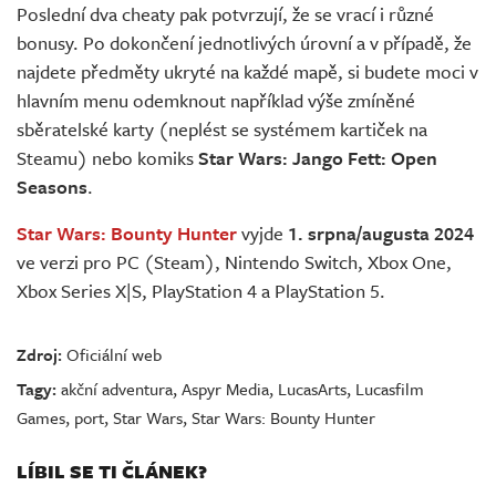
Poslední dva cheaty pak potvrzují, že se vrací i různé
bonusy. Po dokončení jednotlivých úrovní a v případě, že
najdete předměty ukryté na každé mapě, si budete moci v
hlavním menu odemknout například výše zmíněné
sběratelské karty (neplést se systémem kartiček na
Steamu) nebo komiks
Star Wars: Jango Fett: Open
Seasons
.
Star Wars: Bounty Hunter
vyjde
1. srpna/augusta 2024
ve verzi pro PC (Steam), Nintendo Switch, Xbox One,
Xbox Series X|S, PlayStation 4 a PlayStation 5.
Zdroj:
Oficiální web
Tagy:
akční adventura
,
Aspyr Media
,
LucasArts
,
Lucasfilm
Games
,
port
,
Star Wars
,
Star Wars: Bounty Hunter
LÍBIL SE TI ČLÁNEK?