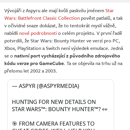
Vývojáři z Aspyru ale mají kvůli paskvilu jménem
Star
Wars: Battlefront Classic Collection
pověst patlalů, a tak
v očividné snaze dokázat, že to tentokrát myslí vážně,
nabídli
nové podrobnosti
o celém projektu. V první řadě
potvrdili, že Star Wars: Bounty Hunter ve verzi pro PC,
Xbox, PlayStation a Switch není výsledek emulace. Jedná
se o
nativní port vycházející z původního zdrojového
kódu verze pro GameCube
. Ta se objevila na trhu už na
přelomu let 2002 a 2003.
— ASPYR (@ASPYRMEDIA) 
HUNTING FOR NEW DETAILS ON 
STAR WARS™: BOUNTY HUNTER™? 👀
🎯 FROM CAMERA FEATURES TO 