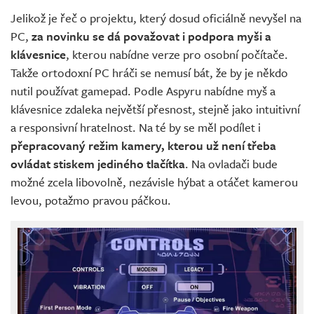
Jelikož je řeč o projektu, který dosud oficiálně nevyšel na
PC,
za novinku se dá považovat i podpora myši a
klávesnice
, kterou nabídne verze pro osobní počítače.
Takže ortodoxní PC hráči se nemusí bát, že by je někdo
nutil používat gamepad. Podle Aspyru nabídne myš a
klávesnice zdaleka největší přesnost, stejně jako intuitivní
a responsivní hratelnost. Na té by se měl podílet i
přepracovaný režim kamery, kterou už není třeba
ovládat stiskem jediného tlačítka
. Na ovladači bude
možné zcela libovolně, nezávisle hýbat a otáčet kamerou
levou, potažmo pravou páčkou.