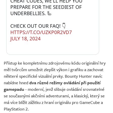
CHEAT CODES, WE'LL HELP YOU 
PREPARE FOR THE SEEDIEST OF 
UNDERBELLIES. 🦾
CHECK OUT OUR FAQ! 👇
HTTPS://T.CO/UZKP0R2VD7
JULY 18, 2024
Přístup ke kompletnímu zdrojovému kódu originální hry
měl tvůrcům umožnit zlepšit výkon i grafiku a zachovat
některé specifické vizuální prvky. Bounty Hunter navíc
nabídne hned
dva různé režimy ovládání při použití
gamepadu
- moderní, jenž slibuje ovládání srovnatelné
se současnými akčními adventurami, a klasický, který se
má více blížit zážitku z hraní originálu pro GameCube a
PlayStation 2.