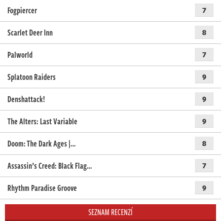
Fogpiercer
7
Scarlet Deer Inn
8
Palworld
7
Splatoon Raiders
9
Denshattack!
9
The Alters: Last Variable
9
Doom: The Dark Ages |…
8
Assassin’s Creed: Black Flag…
7
Rhythm Paradise Groove
9
SEZNAM RECENZÍ