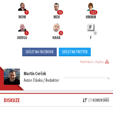
7
10
121
WOW
MEH
HMMM
1
3
0
ARRGG
HAHA
F
SDÍLET NA FACEBOOK
SDÍLET NA TWITTER
Nahlásit chybu
Martin Cvrček
Autor článku / Redaktor
DISKUZE
| 1 KOMENTÁŘŮ