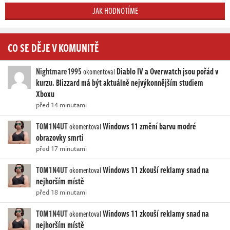
JAK HODNOTÍME
CO SE DĚJE V KOMUNITĚ
Nightmare1995
Diablo IV a Overwatch jsou pořád v
okomentoval
kurzu. Blizzard má být aktuálně nejvýkonnějším studiem
Xboxu
před 14 minutami
T0M1N4UT
Windows 11 změní barvu modré
okomentoval
obrazovky smrti
před 17 minutami
T0M1N4UT
Windows 11 zkouší reklamy snad na
okomentoval
nejhorším místě
před 18 minutami
T0M1N4UT
Windows 11 zkouší reklamy snad na
okomentoval
nejhorším místě