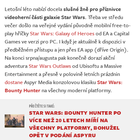
Živě
Letošní léto nabízí docela
slušné žně pro příznivce
videoherní části galaxie Star Wars
. Třeba ve středu
večer došlo na veřejné vydání původně mobilní free-to-
play hříčky
Star Wars: Galaxy of Heroes
od EA a Capital
Games ve verzi pro PC. I když je aktuálně k dispozici v
předběžném přístupu a jen přes EA app (dříve Origin).
Na konci srpna/augusta pak konečně dorazí akční
adventura
Star Wars Outlaws
od Ubisoftu a Massive
Entertainment a přesně v polovině letních prázdnin
dostane
Aspyr Media konzolovou klasiku
Star Wars:
Bounty Hunter
na všechny moderní platformy.
STAR WARS: BOUNTY HUNTER PO
VÍCE NEŽ 20 LETECH MÍŘÍ NA
VŠECHNY PLATFORMY, BOHUŽEL
OPĚT V PODÁNÍ ASPYRU