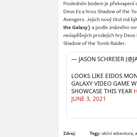
Posledním bodem je překvapení 
Deus Ex a hrou Shadow of the To
Avengers. Jejich nový titul má bý
the Galaxy)
a podle známého novi
neúspěšných prodejích hry Deus 
Shadow of the Tomb Raider.
— JASON SCHREIER (@J
LOOKS LIKE EIDOS MON
GALAXY VIDEO GAME WIL
SHOWCASE THIS YEAR 
H
JUNE 3, 2021
Zdroj:
Tagy:
akční adventura
,