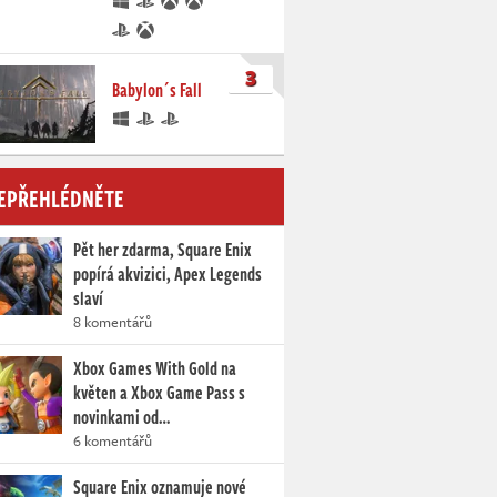
3
Babylon´s Fall
EPŘEHLÉDNĚTE
Pět her zdarma, Square Enix
popírá akvizici, Apex Legends
slaví
8 komentářů
Xbox Games With Gold na
květen a Xbox Game Pass s
novinkami od…
6 komentářů
Square Enix oznamuje nové