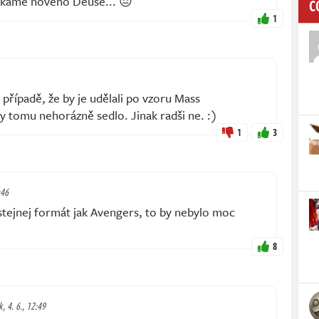
káme nového Deuse... 😔
C
1
 případě, že by je udělali po vzoru Mass
 tomu nehorázně sedlo. Jinak radši ne. :)
1
3
:46
tejnej formát jak Avengers, to by nebylo moc
8
, 4. 6., 12:49