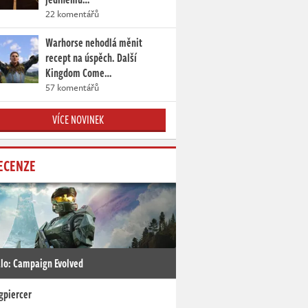
22 komentářů
Warhorse nehodlá měnit
recept na úspěch. Další
Kingdom Come…
57 komentářů
VÍCE NOVINEK
ECENZE
lo: Campaign Evolved
gpiercer