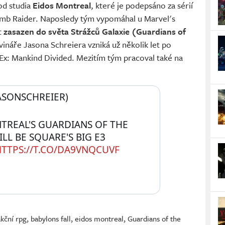
od studia
Eidos Montreal
, které je podepsáno za sérií
mb Raider. Naposledy tým vypomáhal u Marvel's
t
zasazen do světa Strážců Galaxie (Guardians of
náře Jasona Schreiera vzniká už několik let po
Ex: Mankind Divided. Mezitím tým pracoval také na
ASONSCHREIER) 
TREAL'S GUARDIANS OF THE 
L BE SQUARE'S BIG E3 
TTPS://T.CO/DA9VNQCUVF
akční rpg
,
babylons fall
,
eidos montreal
,
Guardians of the