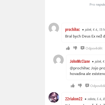
Pro napsá
prochihxc
pátek, 4. 6., 13:1
Bral bych Deus Ex než 
Odpovědět
JohnMcClane
pátek, 4.
@prochihxc Jojo prot
hovadina ale existen
Odpověd
22riakon22
sobota, 5. 6., 8