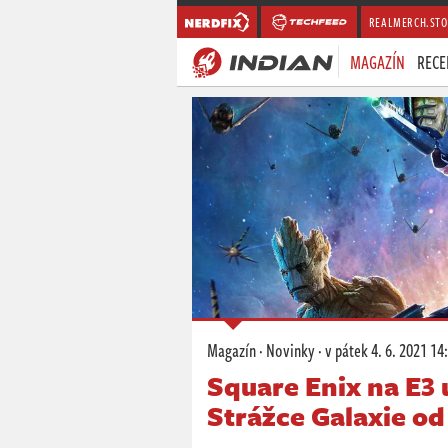
REALMERCH.STO
MAGAZÍN
RECE
Magazín
·
Novinky
·
v pátek
4. 6. 2021 14
Square Enix na E3 u
Strážce Galaxie od