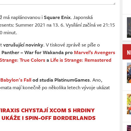
už má naplánovanou i
Square Enix
. Japonská
esents: Summer 2021 na 13. 6. Vysílání začíná ve 21:15
0 minut.
ět
vzrušující novinky
. V tiskové zprávě se píše o
N
ck Panther – War for Wakanda pro
Marvel’s Avengers
s Strange: True Colors
a
Life is Strange: Remastered
o
Babylon's Fall
od studia PlatinumGames
. Ano,
omata mají konečně po několika letech vývoje ukázat
FIRAXIS CHYSTAJÍ XCOM S HRDINY
E UKÁŽE I SPIN-OFF BORDERLANDS