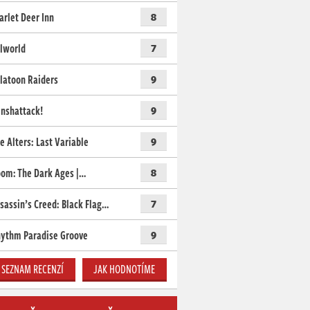
arlet Deer Inn
8
lworld
7
latoon Raiders
9
nshattack!
9
e Alters: Last Variable
9
om: The Dark Ages |…
8
sassin’s Creed: Black Flag…
7
ythm Paradise Groove
9
SEZNAM RECENZÍ
JAK HODNOTÍME