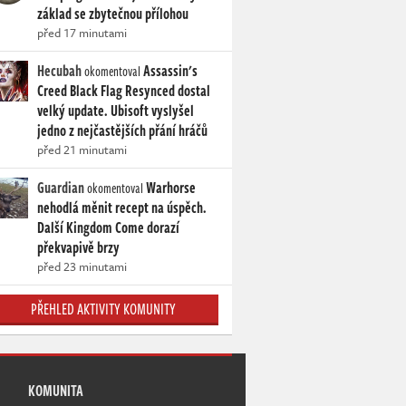
základ se zbytečnou přílohou
před 17 minutami
Hecubah
Assassin's
okomentoval
Creed Black Flag Resynced dostal
velký update. Ubisoft vyslyšel
jedno z nejčastějších přání hráčů
před 21 minutami
Guardian
Warhorse
okomentoval
nehodlá měnit recept na úspěch.
Další Kingdom Come dorazí
překvapivě brzy
před 23 minutami
PŘEHLED AKTIVITY KOMUNITY
KOMUNITA