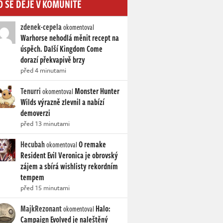
O SE DĚJE V KOMUNITĚ
zdenek-cepela
okomentoval
Warhorse nehodlá měnit recept na
úspěch. Další Kingdom Come
dorazí překvapivě brzy
před 4 minutami
Tenurri
Monster Hunter
okomentoval
Wilds výrazně zlevnil a nabízí
demoverzi
před 13 minutami
Hecubah
O remake
okomentoval
Resident Evil Veronica je obrovský
zájem a sbírá wishlisty rekordním
tempem
před 15 minutami
MajkRezonant
Halo:
okomentoval
Campaign Evolved je naleštěný