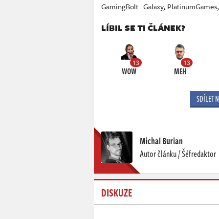
GamingBolt
Galaxy
,
PlatinumGames
LÍBIL SE TI ČLÁNEK?
13
13
WOW
MEH
SDÍLET 
Michal Burian
Autor článku / Šéfredaktor
DISKUZE