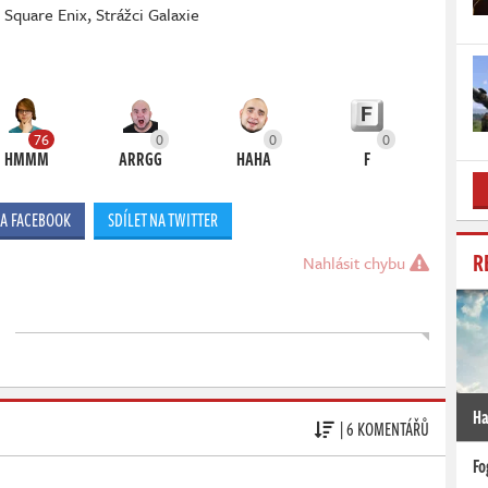
,
Square Enix
,
Strážci Galaxie
76
0
0
0
HMMM
ARRGG
HAHA
F
NA FACEBOOK
SDÍLET NA TWITTER
R
Nahlásit chybu
Ha
| 6 KOMENTÁŘŮ
Fo