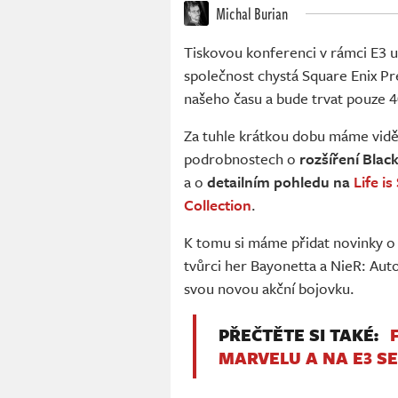
Michal Burian
Tiskovou konferenci v rámci E3 
společnost chystá Square Enix Pr
našeho času a bude trvat pouze 4
Za tuhle krátkou dobu máme vid
podrobnostech o
rozšíření Bla
a o
detailním pohledu na
Life i
Collection
.
K tomu si máme přidat novinky 
tvůrci her Bayonetta a NieR: Aut
svou novou akční bojovku.
PŘEČTĚTE SI TAKÉ:
MARVELU A NA E3 S