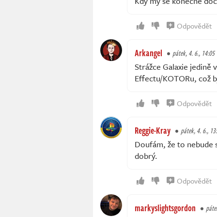
Kdy my se konečně doč
Odpovědět
Arkangel
pátek, 4. 6., 14:05
Strážce Galaxie jedině v
Effectu/KOTORu, což by
Odpovědět
Reggie-Kray
pátek, 4. 6., 13
Doufám, že to nebude s
dobrý.
Odpovědět
markyslightsgordon
pátek