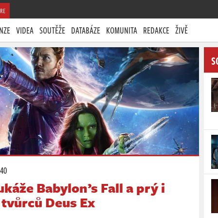
RE
NZE
VIDEA
SOUTĚŽE
DATABÁZE
KOMUNITA
REDAKCE
ŽIVĚ
S
:40
káže Babylon’s Fall a prý i
 tvůrců Deus Ex