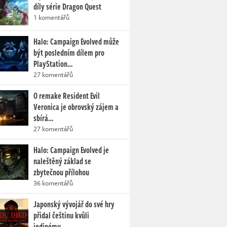
díly série Dragon Quest
1 komentářů
Halo: Campaign Evolved může
být posledním dílem pro
PlayStation…
27 komentářů
O remake Resident Evil
Veronica je obrovský zájem a
sbírá…
27 komentářů
Halo: Campaign Evolved je
naleštěný základ se
zbytečnou přílohou
36 komentářů
Japonský vývojář do své hry
přidal češtinu kvůli
jedinému…