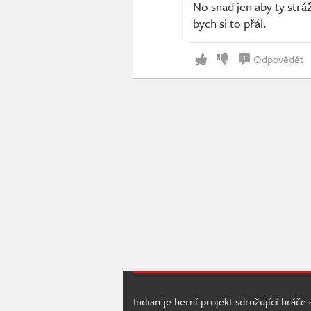
No snad jen aby ty strá
bych si to přál.
Odpovědět
Indian je herní projekt sdružující hráče