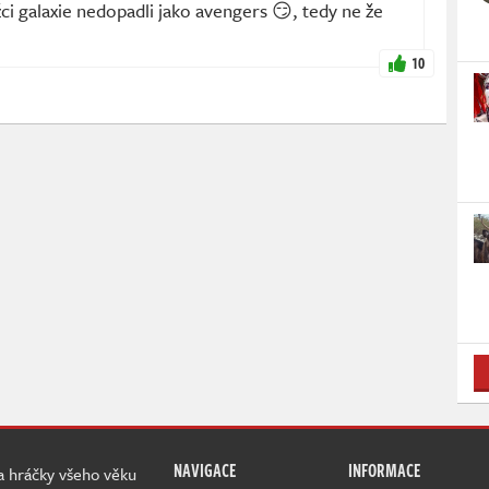
žci galaxie nedopadli jako avengers 😏, tedy ne že
10
NAVIGACE
INFORMACE
 a hráčky všeho věku