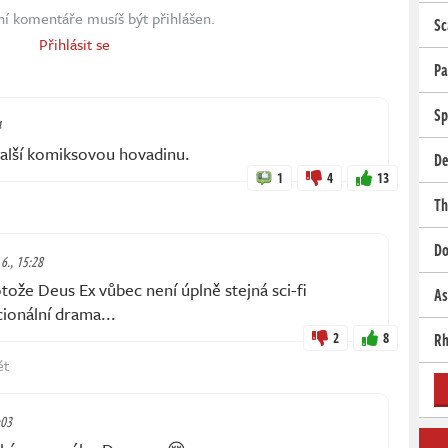
ní komentáře musíš být přihlášen.
Sc
Přihlásit se
Pa
Sp
4
další komiksovou hovadinu.
De
1
4
13
Th
Do
 6., 15:28
ože Deus Ex vůbec není úplně stejná sci-fi
As
cionální drama...
2
8
Rh
ět
:03