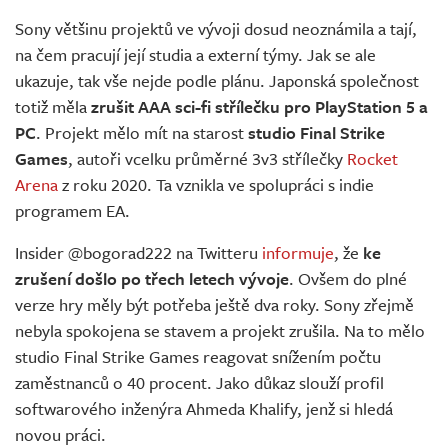
Živě
Sony většinu projektů ve vývoji dosud neoznámila a tají,
na čem pracují její studia a externí týmy. Jak se ale
ukazuje, tak vše nejde podle plánu. Japonská společnost
totiž měla
zrušit AAA sci-fi střílečku pro PlayStation 5 a
PC
. Projekt mělo mít na starost
studio Final Strike
Games
, autoři vcelku průměrné 3v3 střílečky
Rocket
Arena
z roku 2020. Ta vznikla ve spolupráci s indie
programem EA.
Insider @bogorad222 na Twitteru
informuje
, že
ke
zrušení došlo po třech letech vývoje
. Ovšem do plné
verze hry měly být potřeba ještě dva roky. Sony zřejmě
nebyla spokojena se stavem a projekt zrušila. Na to mělo
studio Final Strike Games reagovat snížením počtu
zaměstnanců o 40 procent. Jako důkaz slouží profil
softwarového inženýra Ahmeda Khalify, jenž si hledá
novou práci.