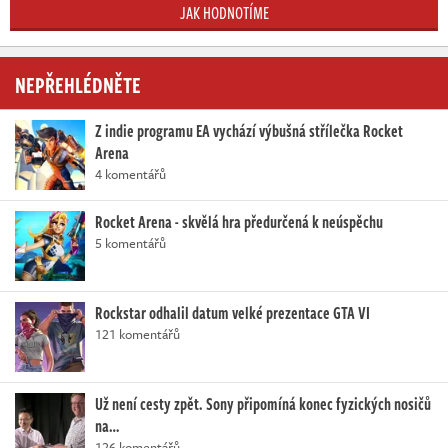
JAK HODNOTÍME
NEPŘEHLÉDNĚTE
Z indie programu EA vychází výbušná střílečka Rocket
Arena
4 komentářů
Rocket Arena - skvělá hra předurčená k neúspěchu
5 komentářů
Rockstar odhalil datum velké prezentace GTA VI
121 komentářů
Už není cesty zpět. Sony připomíná konec fyzických nosičů
na…
126 komentářů