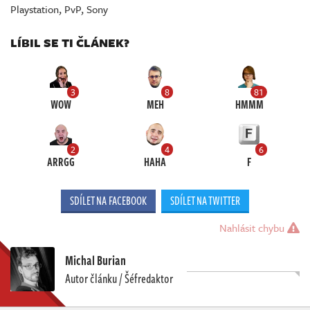
Playstation
,
PvP
,
Sony
LÍBIL SE TI ČLÁNEK?
3
8
81
WOW
MEH
HMMM
2
4
6
ARRGG
HAHA
F
SDÍLET NA FACEBOOK
SDÍLET NA TWITTER
Nahlásit chybu
Michal Burian
Autor článku / Šéfredaktor