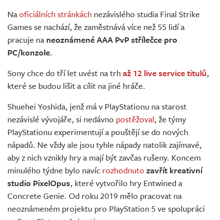
Na
oficiálních stránkách
nezávislého studia Final Strike
Games se nachází, že zaměstnává více než 55 lidí a
pracuje na
neoznámené AAA PvP střílečce pro
PC/konzole
.
Sony chce do tří let uvést na trh
až 12 live service titulů
,
které se budou lišit a cílit na jiné hráče.
Shuehei Yoshida, jenž má v PlayStationu na starost
nezávislé vývojáře, si nedávno
postěžoval
, že týmy
PlayStationu experimentují a pouštějí se do nových
nápadů. Ne vždy ale jsou tyhle nápady natolik zajímavé,
aby z nich vznikly hry a mají být zavčas rušeny. Koncem
minulého týdne bylo navíc
rozhodnuto
zavřít kreativní
studio PixelOpus
, které vytvořilo hry Entwined a
Concrete Genie. Od roku 2019 mělo pracovat na
neoznámeném projektu pro PlayStation 5 ve spolupráci