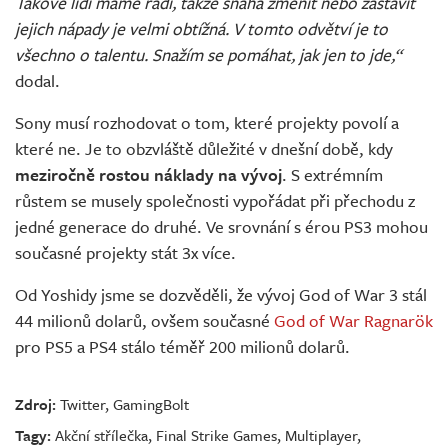
Takové lidi máme rádi, takže snaha změnit nebo zastavit
jejich nápady je velmi obtížná. V tomto odvětví je to
všechno o talentu. Snažím se pomáhat, jak jen to jde,“
dodal.
Sony musí rozhodovat o tom, které projekty povolí a
které ne. Je to obzvláště důležité v dnešní době, kdy
meziročně rostou náklady na vývoj
. S extrémním
růstem se musely společnosti vypořádat při přechodu z
jedné generace do druhé. Ve srovnání s érou PS3 mohou
současné projekty stát 3x více.
Od Yoshidy jsme se dozvěděli, že vývoj God of War 3 stál
44 milionů dolarů, ovšem současné
God of War Ragnarök
pro PS5 a PS4 stálo téměř 200 milionů dolarů.
Zdroj:
Twitter
,
GamingBolt
Tagy:
Akční střílečka
,
Final Strike Games
,
Multiplayer
,