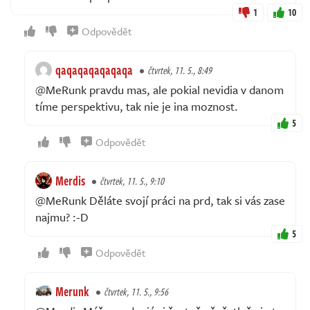
1
10
Odpovědět
qaqaqaqaqaqaqa
čtvrtek, 11. 5., 8:49
@MeRunk pravdu mas, ale pokial nevidia v danom
tíme perspektivu, tak nie je ina moznost.
5
Odpovědět
Merdis
čtvrtek, 11. 5., 9:10
@MeRunk Děláte svojí práci na prd, tak si vás zase
najmu? :⁠-⁠D
5
Odpovědět
Merunk
čtvrtek, 11. 5., 9:56