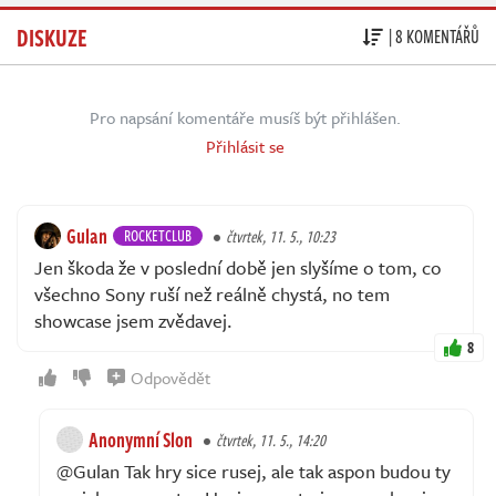
DISKUZE
| 8 KOMENTÁŘŮ
Pro napsání komentáře musíš být přihlášen.
Přihlásit se
Gulan
ROCKETCLUB
čtvrtek, 11. 5., 10:23
Jen škoda že v poslední době jen slyšíme o tom, co
všechno Sony ruší než reálně chystá, no tem
showcase jsem zvědavej.
8
Odpovědět
Anonymní Slon
čtvrtek, 11. 5., 14:20
@Gulan Tak hry sice rusej, ale tak aspon budou ty