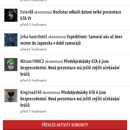
lister88
Rockstar odhalil datum velké prezentace
okomentoval
GTA VI
před 5 hodinami
jirka-hamrik665
Expeditions: Samurai nás už dnes
okomentoval
vezme do Japonska v době samurajů
před 6 hodinami
Nitram1980CZ
Předobjednávky GTA 6 jsou
okomentoval
bezprecedentní. Nová prezentace má ještě zvýšit očekávání
hráčů
před 6 hodinami
Kingroad144
Předobjednávky GTA 6 jsou
okomentoval
bezprecedentní. Nová prezentace má ještě zvýšit očekávání
hráčů
před 7 hodinami
PŘEHLED AKTIVITY KOMUNITY