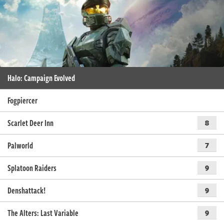
Halo: Campaign Evolved
Fogpiercer
Scarlet Deer Inn
8
Palworld
7
Splatoon Raiders
9
Denshattack!
9
The Alters: Last Variable
9