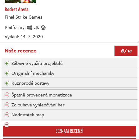
Rocket Arena
Final Strike Games
Platformy:
Vydání: 14. 7. 2020
6
Naše recenze
/ 10
Zábavné využítí projektilů
Originální mechaniky
Různorodé postavy
Špatně provedená monetizace
Zdlouhavé vyhledávání her
Nedostatek map
SEZNAM RECENZÍ