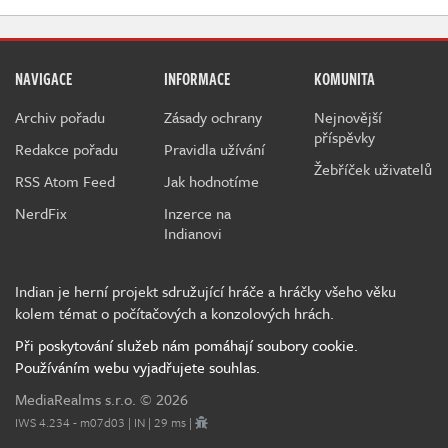
NAVIGACE
INFORMACE
KOMUNITA
Archiv pořadu
Zásady ochrany
Nejnovější
příspěvky
Redakce pořadu
Pravidla užívání
Žebříček uživatelů
RSS Atom Feed
Jak hodnotíme
NerdFix
Inzerce na
Indianovi
Indian je herní projekt sdružující hráče a hráčky všeho věku
kolem témat o počítačových a konzolových hrách.
Při poskytování služeb nám pomáhají soubory cookie.
Používáním webu vyjadřujete souhlas.
MediaRealms s.r.o.
© 2026
IWS 4.234 - m07d03 | IN | 29 ms |