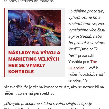
se Sony Pictures Animations.
„Uděláme prototyp,
vyhodnotíme ho a
rozhodneme se, zda
vynaložíme více času
a prostředků, nebo
ho prostě zastavíme.
Zrušili jsme tolik
NÁKLADY NA VÝVOJ A
her,“
prozradil
MARKETING VELKÝCH
Yoshida pro
The
HER SE VYMKLY
Guardian
. Když k
KONTROLE
rušení dochází, snaží
se vývojáře
přesvědčit, že je třeba koncept zrušit, aby se nezasekli na
něčem, co nemá perspektivu.
„Obvykle pracujeme s lidmi s velmi silnými nápady.