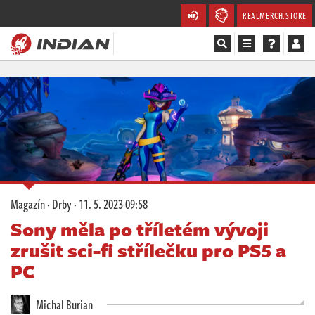
REALMERCH.STORE
Magazín
Recenze
Videa
Soutěže
Magazín
·
Drby
·
11. 5. 2023 09:58
Databáze
Sony měla po tříletém vývoji
zrušit sci-fi střílečku pro PS5 a
Komunita
PC
Redakce
Michal Burian