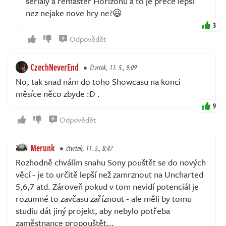
serialy a remaster Horizonu a to je prece lepsi
nez nejake nove hry ne?😃
3
Odpovědět
CzechNeverEnd
čtvrtek, 11. 5., 9:09
No, tak snad nám do toho Showcasu na konci
měsíce něco zbyde :D .
9
Odpovědět
Merunk
čtvrtek, 11. 5., 8:47
Rozhodně chválím snahu Sony pouštět se do nových
věcí - je to určitě lepší než zamrznout na Uncharted
5,6,7 atd. Zároveň pokud v tom nevidí potenciál je
rozumné to zavčasu zaříznout - ale měli by tomu
studiu dát jiný projekt, aby nebylo potřeba
zaměstnance propouštět...