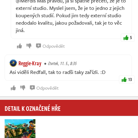
@Merdis Máš pravdu, já si špatně přečetl, že je to
externí studio. Myslel jsem, že je to jedno z jejich
koupených studií. Pokud jim tedy externí studio
nedodalo kvalitu, jakou požadovali, tak je to věc
jiná.
5
Odpovědět
Reggie-Kray
čtvrtek, 11. 5., 8:35
Asi viděli Redfall, tak to radši taky zařízli. :D
13
Odpovědět
DETAIL K OZNAČENÉ HŘE