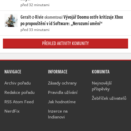
před 32 minutami
Geralt-z-Rivie
Vývojář Doomu ostře kritizuje Xbox
okomentoval
po propouštění v id Software: „Nerozumí umění“
před 33 minutami
PŘEHLED AKTIVITY KOMUNITY
NAVIGACE
INFORMACE
KOMUNITA
Archiv pořadu
Zásady ochrany
Nejnovější
příspěvky
Redakce pořadu
Pravidla užívání
Žebříček uživatelů
RSS Atom Feed
Jak hodnotíme
NerdFix
Inzerce na
Indianovi