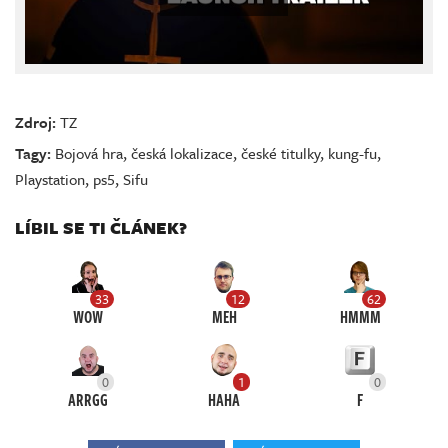
Zdroj:
TZ
Tagy:
Bojová hra
,
česká lokalizace
,
české titulky
,
kung-fu
,
Playstation
,
ps5
,
Sifu
LÍBIL SE TI ČLÁNEK?
33
12
62
WOW
MEH
HMMM
0
1
0
ARRGG
HAHA
F