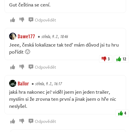
Gut čeština se cení.
Odpovědět
Dawe177
středa, 9. 2., 18:46
Jeee, česká lokalizace tak teď mám důvod jsi tu hru
pořídit 🙂
3
12
Odpovědět
Ballor
středa, 9. 2., 16:17
jaká hra nakonec je? viděl jsem jen jeden trailer,
myslím si že zrovna ten první a jinak jsem o hře nic
neslyšel.
4
Odpovědět