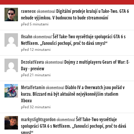
rawneox
Digitální prodeje kralují u Take-Two. GTA 6
okomentoval
nebude výjimkou. V budoucnu to bude streamování
před 5 minutami
Ihsahn
Šéf Take-Two vysvětluje spolupráci GTA 6 s
okomentoval
Netflixem. „Fanoušci pochopí, proč to dává smysl“
před 12 minutami
DezolatVavra
Dojmy z multiplayeru Gears of War: E-
okomentoval
Day - preview
před 21 minutami
Metalfetamin
Diablo IV a Overwatch jsou pořád v
okomentoval
kurzu. Blizzard má být aktuálně nejvýkonnějším studiem
Xboxu
před 32 minutami
markyslightsgordon
Šéf Take-Two vysvětluje
okomentoval
spolupráci GTA 6 s Netflixem. „Fanoušci pochopí, proč to dává
smysl“