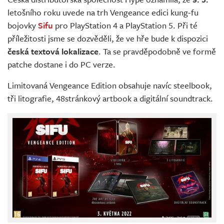
Živě
letošního roku uvede na trh Vengeance edici kung-fu
bojovky
Sifu
pro PlayStation 4 a PlayStation 5. Při té
příležitosti jsme se dozvěděli, že ve hře bude k dispozici
česká textová lokalizace
. Ta se pravděpodobně ve formě
patche dostane i do PC verze.
Limitovaná Vengeance Edition obsahuje navíc steelbook,
tři litografie, 48stránkový artbook a digitální soundtrack.