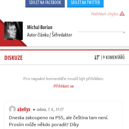
SDÍLET NA FACEBOOK
SDÍLET NA TWITTER
Nahlásit chybu
Michal Burian
Autor článku / Šéfredaktor
DISKUZE
| 9 KOMENTÁŘŮ
Pro napsání komentáře musíš být přihlášen.
Přihlásit se
abellyx
sobota, 7. 5., 11:17
Dneska zakoupeno na PS5, ale čeština tam není.
Prosím může někdo poradit? Díky