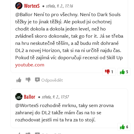
WortexS
středa, 9. 2., 17:16
@Ballor Není to pro všechny. Není to Dark Souls
těžky je to jinak těžký. Ale pokud jsi ochotnej
chodit dokola a dokola jeden level, než ho
zvládneš skoro dokonale, tak go for it. Já se třeba
na hru neskutečně těším, a až budu mít dohrané
DL2 a novej Horizon, tak si na ni určitě najdu čas.
Pokud tě zajímá víc doporučuji recenzi od Skill Up
youtube.com
1
5
Odpovědět
Ballor
středa, 9. 2., 17:57
@WortexS rozhodně mrknu, taky sem zrovna
zahranej do DL2 takže mám čas na to se
rozhodovat jestli mi ta hra za to stojí.
6