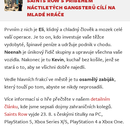
SAINTS ROW S PŘÍBĚHEM
NÁCTILETÝCH GANGSTERŮ CÍLÍ NA
MLADÉ HRÁČE
Prvním z nich je
Eli
, klidný a chladný člověk a mozek celé
vaší operace. Je to on, kdo investuje vaše těžce
vydobyté, špinavé peníze a udržuje podnik v chodu.
Neenah
je únikový řidič skupiny a upravuje všechna vaše
vozidla. Nakonec je tu
Kevin
, kuchař bez košile, jenž se
stará o to, aby se všichni dobře najedli.
Vedle hlavních frakcí ve městě je tu
osamělý zabiják
,
který touží po tom, abyste se nikdy neprosadili.
Více informací si o hře přečtěte v našem
detailním
článku
, kde jsme sepsali dojmy zahraničních kolegů.
Saints Row
vyjde 23. 8. s českými titulky na PC,
PlayStation 5, Xbox Series X/S, PlayStation 4 a Xbox One.