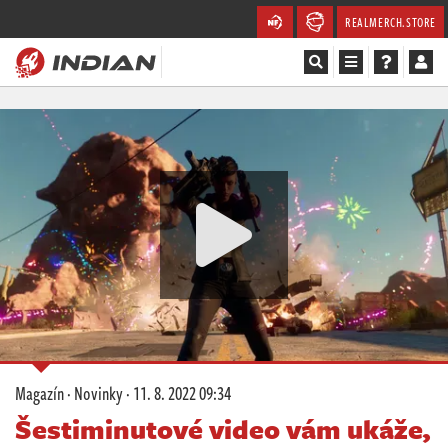
REALMERCH.STORE
Magazín
Recenze
Videa
Soutěže
Databáze
Komunita
Magazín
·
Novinky
·
11. 8. 2022 09:34
Redakce
Šestiminutové video vám ukáže,