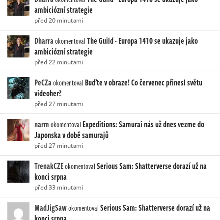
ambiciózní strategie
před 20 minutami
Dharra
The Guild - Europa 1410 se ukazuje jako
okomentoval
ambiciózní strategie
před 22 minutami
PeCZa
Buďte v obraze! Co červenec přinesl světu
okomentoval
videoher?
před 27 minutami
narm
Expeditions: Samurai nás už dnes vezme do
okomentoval
Japonska v době samurajů
před 27 minutami
TrenakCZE
Serious Sam: Shatterverse dorazí už na
okomentoval
konci srpna
před 33 minutami
MadJigSaw
Serious Sam: Shatterverse dorazí už na
okomentoval
konci srpna