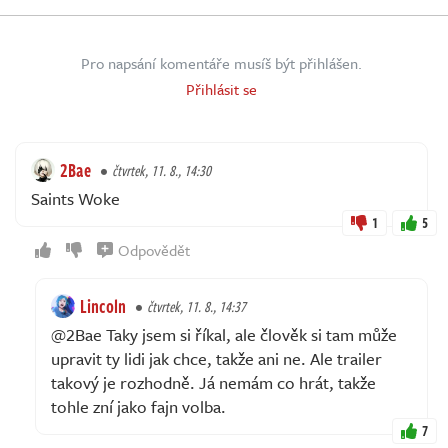
Pro napsání komentáře musíš být přihlášen.
Přihlásit se
2Bae
čtvrtek, 11. 8., 14:30
Saints Woke
1
5
Odpovědět
Lincoln
čtvrtek, 11. 8., 14:37
@2Bae Taky jsem si říkal, ale člověk si tam může
upravit ty lidi jak chce, takže ani ne. Ale trailer
takový je rozhodně. Já nemám co hrát, takže
tohle zní jako fajn volba.
7