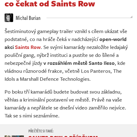
co čekat od Saints Row
Živě
Michal Burian
Šestiminutový gameplay trailer vznikl s cílem ukázat vše
podstatné, co na hráče čeká v nadcházející
open-world
akci
Saints Row
. Se svými kamarády nezaložíte ledajaký
pouliční gang, nýbrž instituci a pustíte se do šílené a
nebezpečné jízdy
v rozsáhlém městě Santo Ileso
, kde
vládnou různorodé frakce, včetně Los Panteros, The
Idols a Marshall Defence Technologies.
Po boku tří kamarádů budete budovat svou základnu,
věhlas a kriminální postavení ve městě. Právě na vaše
kamarády a nepřátele se dnešní video zaměřilo nejvíce.
Tak se s nimi seznámíme.