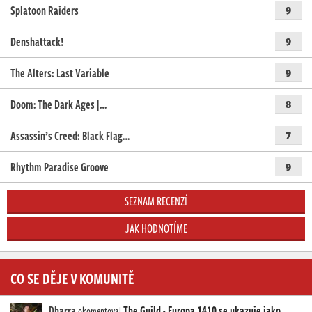
Splatoon Raiders
9
Denshattack!
9
The Alters: Last Variable
9
Doom: The Dark Ages |…
8
Assassin’s Creed: Black Flag…
7
Rhythm Paradise Groove
9
SEZNAM RECENZÍ
JAK HODNOTÍME
CO SE DĚJE V KOMUNITĚ
Dharra
The Guild - Europa 1410 se ukazuje jako
okomentoval