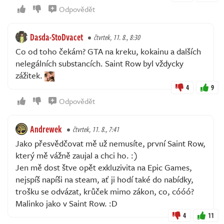
Odpovědět
Dasda-StoDvacet
čtvrtek, 11. 8., 8:30
Co od toho čekám? GTA na kreku, kokainu a dalších
nelegálních substancích. Saint Row byl vždycky
zážitek.
4
9
Odpovědět
Andrewek
čtvrtek, 11. 8., 7:41
Jako přesvědčovat mě už nemusíte, první Saint Row,
který mě vážně zaujal a chci ho. :)
Jen mě dost štve opět exkluzivita na Epic Games,
nejspíš napíši na steam, ať ji hodí také do nabídky,
trošku se odvázat, krůček mimo zákon, co, cóóó?
Malinko jako v Saint Row. :D
4
11