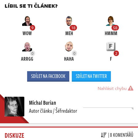
LÍBIL SE TI ČLÁNEK?
9
18
58
WOW
MEH
HMMM
0
0
2
ARRGG
HAHA
F
SDÍLET NA FACEBOOK
SDÍLET NA TWITTER
Nahlásit chybu
Michal Burian
Autor článku / Šéfredaktor
DISKUZE
| 8 KOMENTÁŘŮ