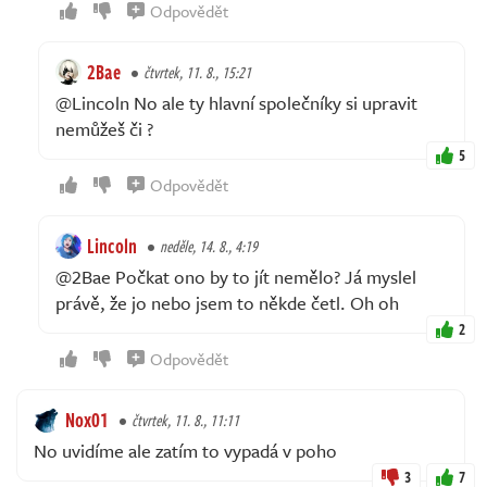
Odpovědět
2Bae
čtvrtek, 11. 8., 15:21
@Lincoln No ale ty hlavní společníky si upravit
nemůžeš či ?
5
Odpovědět
Lincoln
neděle, 14. 8., 4:19
@2Bae Počkat ono by to jít nemělo? Já myslel
právě, že jo nebo jsem to někde četl. Oh oh
2
Odpovědět
Nox01
čtvrtek, 11. 8., 11:11
No uvidíme ale zatím to vypadá v poho
3
7