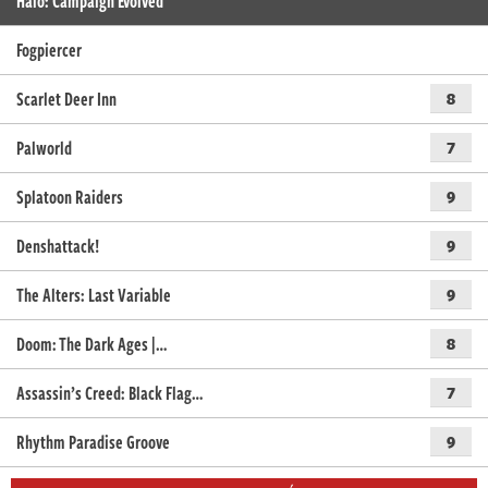
Halo: Campaign Evolved
Fogpiercer
Scarlet Deer Inn
8
Palworld
7
Splatoon Raiders
9
Denshattack!
9
The Alters: Last Variable
9
Doom: The Dark Ages |…
8
Assassin’s Creed: Black Flag…
7
Rhythm Paradise Groove
9