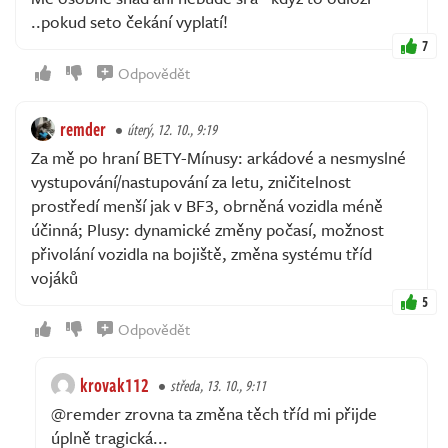
..pokud seto čekání vyplatí!
7
Odpovědět
remder
úterý, 12. 10., 9:19
Za mě po hraní BETY-Mínusy: arkádové a nesmyslné
vystupování/nastupování za letu, zničitelnost
prostředí menší jak v BF3, obrněná vozidla méně
účinná; Plusy: dynamické změny počasí, možnost
přivolání vozidla na bojiště, změna systému tříd
vojáků
5
Odpovědět
krovak112
středa, 13. 10., 9:11
@remder zrovna ta změna těch tříd mi přijde
úplně tragická...