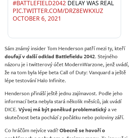
#BATTLEFIELD2042
 DELAY WAS REAL 
PIC.TWITTER.COM/DRZ8EWKXUZ
OCTOBER 6, 2021
Sám známý insider Tom Henderson patří mezi ty, kteří
doufají v další odklad Battlefieldu 2042
. Stejného
názoru je i twitterový účet ModernWarzone, jenž uvádí,
že na tom byla lépe beta Call of Duty: Vanquard a ještě
lépe testování Halo Infinite.
Henderson přináší ještě jednu zajímavost. Podle jeho
informací beta nebyla stará několik měsíců, jak uvádí
DICE.
Vývoj má být poněkud problematický
a ve
skutečnost beta pochází z počátku nebo poloviny září.
Co hráčům nejvíce vadí?
Obecně se hovoří o