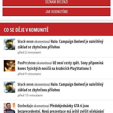
SEZNAM RECENZÍ
JAK HODNOTÍME
CO SE DĚJE V KOMUNITĚ
black-neon
Halo: Campaign Evolved je naleštěný
okomentoval
základ se zbytečnou přílohou
před 2 minutami
PanPrcstenu
Už není cesty zpět. Sony připomíná
okomentoval
konec fyzických nosičů na krabicích PlayStationu 5
před 9 minutami
black-neon
Halo: Campaign Evolved je naleštěný
okomentoval
základ se zbytečnou přílohou
před 13 minutami
Dzebedajo
Předobjednávky GTA 6 jsou
okomentoval
bezprecedentní. Nová prezentace má ještě zvýšit očekávání