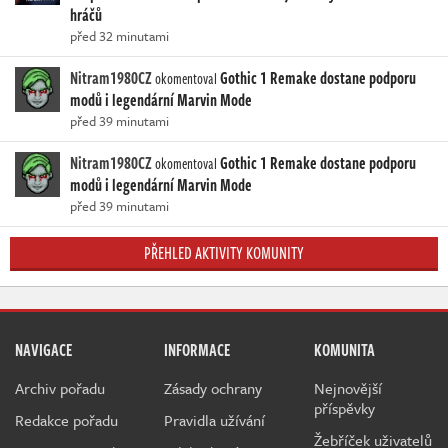
hráčů
před 32 minutami
Nitram1980CZ
Gothic 1 Remake dostane podporu
okomentoval
modů i legendární Marvin Mode
před 39 minutami
Nitram1980CZ
Gothic 1 Remake dostane podporu
okomentoval
modů i legendární Marvin Mode
před 39 minutami
PŘEHLED AKTIVITY KOMUNITY
NAVIGACE
INFORMACE
KOMUNITA
Archiv pořadu
Zásady ochrany
Nejnovější
příspěvky
Redakce pořadu
Pravidla užívání
Žebříček uživatelů