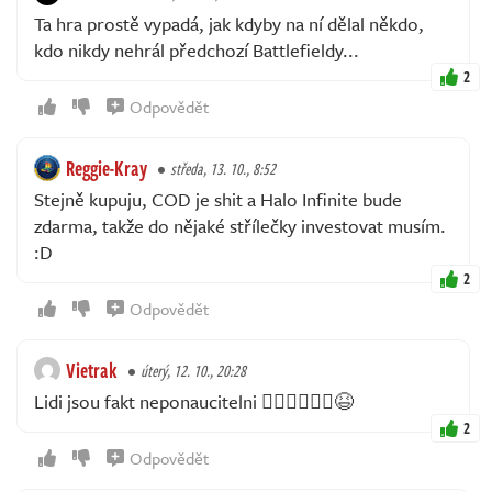
Ta hra prostě vypadá, jak kdyby na ní dělal někdo,
kdo nikdy nehrál předchozí Battlefieldy...
2
Odpovědět
Reggie-Kray
středa, 13. 10., 8:52
Stejně kupuju, COD je shit a Halo Infinite bude
zdarma, takže do nějaké střílečky investovat musím.
:D
2
Odpovědět
Vietrak
úterý, 12. 10., 20:28
Lidi jsou fakt neponaucitelni 🤦🏼‍♂️🤷🏼‍♂️😆
2
Odpovědět