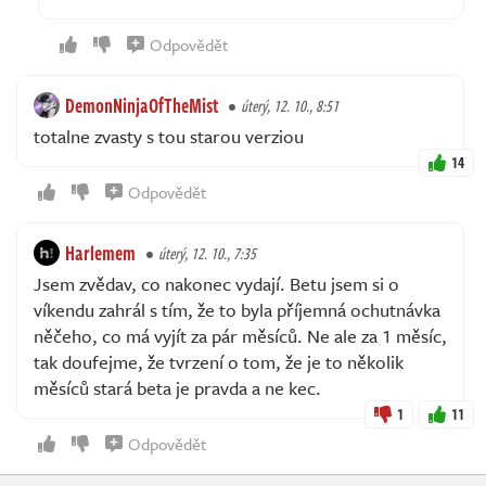
Odpovědět
DemonNinjaOfTheMist
úterý, 12. 10., 8:51
totalne zvasty s tou starou verziou
14
Odpovědět
Harlemem
úterý, 12. 10., 7:35
Jsem zvědav, co nakonec vydají. Betu jsem si o
víkendu zahrál s tím, že to byla příjemná ochutnávka
něčeho, co má vyjít za pár měsíců. Ne ale za 1 měsíc,
tak doufejme, že tvrzení o tom, že je to několik
měsíců stará beta je pravda a ne kec.
1
11
Odpovědět