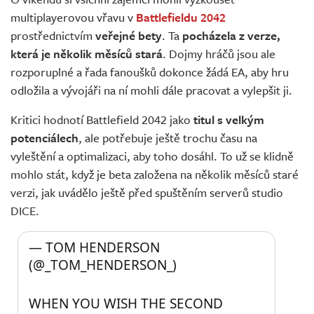
Živě
multiplayerovou vřavu v
Battlefieldu 2042
prostřednictvím
veřejné bety
. Ta
pocházela z verze,
která je několik měsíců stará
. Dojmy hráčů jsou ale
rozporuplné a řada fanoušků dokonce žádá EA, aby hru
odložila a vývojáři na ní mohli dále pracovat a vylepšit ji.
Kritici hodnotí Battlefield 2042 jako
titul s velkým
potenciálech
, ale potřebuje ještě trochu času na
vyleštění a optimalizaci, aby toho dosáhl. To už se klidně
mohlo stát, když je beta založena na několik měsíců staré
verzi, jak uvádělo ještě před spuštěním serverů studio
DICE.
— TOM HENDERSON 
(@_TOM_HENDERSON_) 
WHEN YOU WISH THE SECOND 