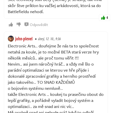
skôr štve príklon ku vačšej arkádovosti, ktorá sa do
Battlefieldu nehodí.
4
Odpovědět
john-plevel
úterý, 12. 10., 9:36
Electronic Arts.. doufejme že nás ta to společnost
netahá za koule, je to možné BETA stará verze hry
několik měsíců.. ale proč tomu věřit ?!!
Nevim.. asi jsem náročný hráč.. a vždy mě šlo o
parádní optimalizaci se kterou ve hře přijde i
dokonalé zpracování grafiky a herního prostředí
jako takového.. TO SNAD KAŽDÉMŮ
o bojovém systému nemluvě..
takže Electronic Arts .. koukej tu prasečinu obout do
lepší grafiky, a pořádně vyladit bojový systém a
optimalizaci.. za mě snad ani nic víc..
Mě osobně snad ani nebude srá* když to odloží