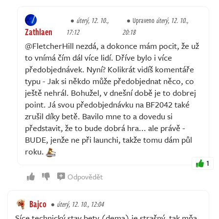
úterý, 12. 10.,
Upraveno
úterý, 12. 10.,
Zathlaen
17:12
20:18
@FletcherHill nezdá, a dokonce mám pocit, že už
to vnímá čím dál více lidí. Dříve bylo i více
předobjednávek. Nyní? Kolikrát vidíš komentáře
typu - Jak si někdo může předobjednat něco, co
ještě nehrál. Bohužel, v dnešní době je to dobrej
point. Já svou předobjednávku na BF2042 také
zrušil díky betě. Bavilo mne to a dovedu si
představit, že to bude dobrá hra... ale právě -
BUDE, jenže ne při launchi, takže tomu dám půl
roku.
1
Odpovědět
Bajco
úterý, 12. 10., 12:04
Síce technický stav bety (dema) je strašný, tak mňa