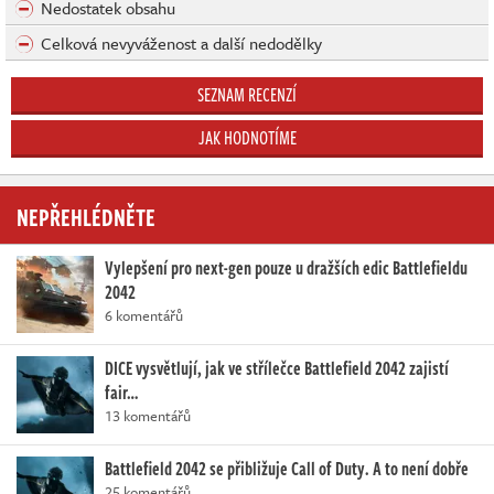
Nedostatek obsahu
Celková nevyváženost a další nedodělky
SEZNAM RECENZÍ
JAK HODNOTÍME
NEPŘEHLÉDNĚTE
Vylepšení pro next-gen pouze u dražších edic Battlefieldu
2042
6 komentářů
DICE vysvětlují, jak ve střílečce Battlefield 2042 zajistí
fair…
13 komentářů
Battlefield 2042 se přibližuje Call of Duty. A to není dobře
25 komentářů