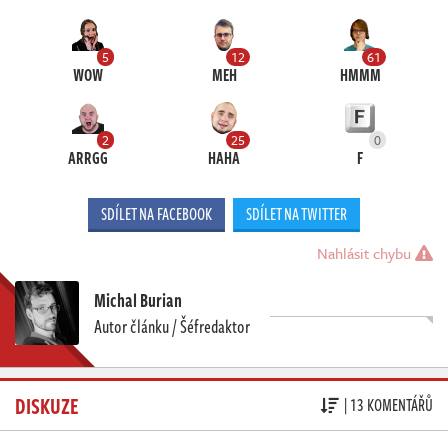
5
12
61
WOW
MEH
HMMM
2
25
0
ARRGG
HAHA
F
SDÍLET NA FACEBOOK
SDÍLET NA TWITTER
Nahlásit chybu
Michal Burian
Autor článku / Šéfredaktor
DISKUZE
| 13 KOMENTÁŘŮ