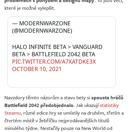
problémech s pohybem a designu mapy
. To jsou věci,
které je možné vylepšit.
— MODERNWARZONE 
(@MODERNWARZONE) 
HALO INFINITE BETA > VANGUARD 
BETA > BATTLEFIELD 2042 BETA 
PIC.TWITTER.COM/A7XATDKE3X
OCTOBER 10, 2021
Navzdory těmto názorům a stavu bety si
spousta hráčů
Battlefield 2042 předobjednalo
. Jak ukazují
statistiky
Steamu
, různé edice hry se umístily na druhém, třetím a
čtvrtém místě v žebříčku nejprodávanějších titulů
minulého týdne. Nestačily pouze na New World od