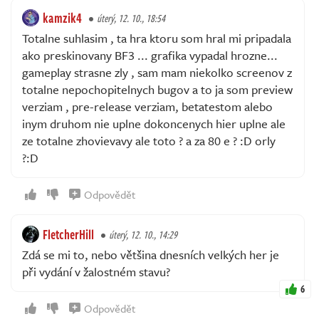
kamzik4
úterý, 12. 10., 18:54
Totalne suhlasim , ta hra ktoru som hral mi pripadala
ako preskinovany BF3 ... grafika vypadal hrozne...
gameplay strasne zly , sam mam niekolko screenov z
totalne nepochopitelnych bugov a to ja som preview
verziam , pre-release verziam, betatestom alebo
inym druhom nie uplne dokoncenych hier uplne ale
ze totalne zhovievavy ale toto ? a za 80 e ? :D orly
?:D
Odpovědět
FletcherHill
úterý, 12. 10., 14:29
Zdá se mi to, nebo většina dnesních velkých her je
při vydání v žalostném stavu?
6
Odpovědět