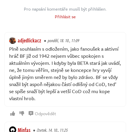
Pro napsání komentáře musíš být přihlášen.
Přihlásit se
adjedlickacz
pondělí, 18. 10., 11:09
Plně souhlasím s odložením, jako fanoušek a aktivní
hráč BF již od 1942 nejsem vůbec spokojen s
aktuálním vývojem. I kdyby byla BETA stará jak uvádí,
ne, že tomu věřím, stejně se koncepce hry vyvíjí
úplně jiným směrem než by bylo zdrávo. BF se vždy
snažil být aspoň nějakou částí odlišný od CoD, teď
se spíše snaží být lepší a vetší CoD což mu kope
vlastní hrob.
Odpovědět
Minfas
čtvrtek, 14. 10., 11:25