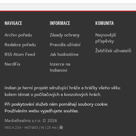
NAVIGACE
INFORMACE
KOMUNITA
Archiv pořadu
Zásady ochrany
Nejnovější
příspěvky
Redakce pořadu
Pravidla užívání
Žebříček uživatelů
RSS Atom Feed
Jak hodnotíme
NerdFix
Inzerce na
Indianovi
Indian je herní projekt sdružující hráče a hráčky všeho věku
kolem témat o počítačových a konzolových hrách.
Při poskytování služeb nám pomáhají soubory cookie.
Používáním webu vyjadřujete souhlas.
MediaRealms s.r.o.
© 2026
IWS 4.234 - m07d03 | IN | 25 ms |