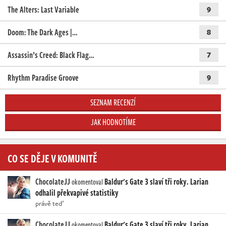
The Alters: Last Variable
9
Doom: The Dark Ages |…
8
Assassin’s Creed: Black Flag…
7
Rhythm Paradise Groove
9
SEZNAM RECENZÍ
JAK HODNOTÍME
CO SE DĚJE V KOMUNITĚ
ChocolateJJ
Baldur's Gate 3 slaví tři roky. Larian
okomentoval
odhalil překvapivé statistiky
právě teď
ChocolateJJ
Baldur's Gate 3 slaví tři roky. Larian
okomentoval