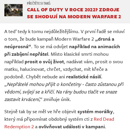
CALL OF DUTY V ROCE 2022? ZDROJE
SE SHODUJÍ NA MODERN WARFARE 2
A teď tedy k tomu nejdůležitějšímu. V první řadě se mluví
o tom, že bude kampaň Modern Warfare 2
„drsná a
neúprosná“
. To se má odvíjet
například na animacích
při zabíjení nepřátel
. Místo klasické smrti mohou
například
prosit o svůj život
, nadávat vám, prosit o svou
matku, halucinovat, chrčet, vzdychat, mít křeče a
podobně. Chybět nebude ani
realistické násilí
.
„
Nepřátelé mohou přijít o končetiny - často zůstanou při
vědomí, svíjejí se a křičí. Na rány budou tlačit ve snaze
zastavit krvácení,
“ zmiňuje únik.
Stejně tak by se měl ve hře objevit
systém morálky
,
který má připomínat obdobný systém cti z
Red Dead
Redemption 2
a
ovlivňovat události v kampani
.