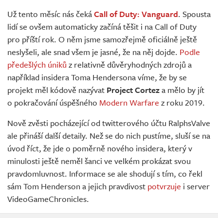
Živě
Už tento měsíc nás čeká
Call of Duty: Vanguard
. Spousta
lidí se ovšem automaticky začíná těšit i na Call of Duty
pro příští rok. O něm jsme samozřejmě oficiálně ještě
neslyšeli, ale snad všem je jasné, že na něj dojde.
Podle
předešlých úniků
z relativně důvěryhodných zdrojů a
například insidera Toma Hendersona víme, že by se
projekt měl kódově nazývat
Project Cortez
a mělo by jít
o pokračování úspěšného
Modern Warfare
z roku 2019.
Nově zvěsti pocházející od twitterového účtu RalphsValve
ale přináší další detaily. Než se do nich pustíme, sluší se na
úvod říct, že jde o poměrně nového insidera, který v
minulosti ještě neměl šanci ve velkém prokázat svou
pravdomluvnost. Informace se ale shodují s tím, co řekl
sám Tom Henderson a jejich pravdivost
potvrzuje
i server
VideoGameChronicles.