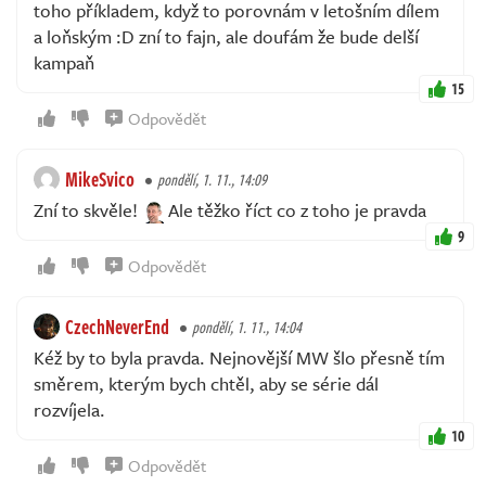
toho příkladem, když to porovnám v letošním dílem
a loňským :D zní to fajn, ale doufám že bude delší
kampaň
15
Odpovědět
MikeSvico
pondělí, 1. 11., 14:09
Zní to skvěle!
Ale těžko říct co z toho je pravda
9
Odpovědět
CzechNeverEnd
pondělí, 1. 11., 14:04
Kéž by to byla pravda. Nejnovější MW šlo přesně tím
směrem, kterým bych chtěl, aby se série dál
rozvíjela.
10
Odpovědět