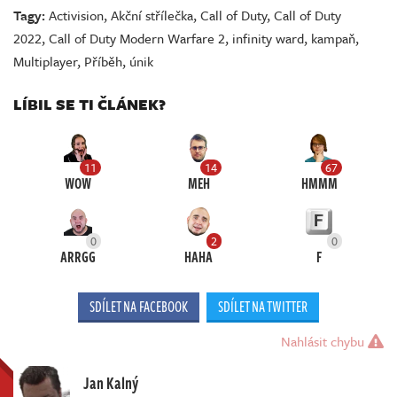
Tagy:
Activision
,
Akční střílečka
,
Call of Duty
,
Call of Duty
2022
,
Call of Duty Modern Warfare 2
,
infinity ward
,
kampaň
,
Multiplayer
,
Příběh
,
únik
LÍBIL SE TI ČLÁNEK?
11
14
67
WOW
MEH
HMMM
0
2
0
ARRGG
HAHA
F
SDÍLET NA FACEBOOK
SDÍLET NA TWITTER
Nahlásit chybu
Jan Kalný