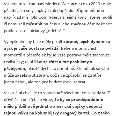
Vzhledem ke kampani Modern Warfare z roku 2019 tohle
působí jako smysluplný krok dopředu. Připomeňme si
například misi Old Comrades, na jejímž konci jste se mohli
či nemuseli zúčastnit mučení a jeho značnou část dokonce
podle vlastní iniciativy „odehrát“.
Vylepšeními by také měly projít
zbraně, jejich dynamika
a jak je vaše postava ovládá
. Během intenzivních
momentů a přestřelek by se vaše postava měla zachovat
realisticky; například
se třást a mít problémy s
přebíjením
, hlasitě dýchat a podobně. Stejně tak se vám
může
zaseknout zbraň
, což sice způsobí, že ztratíte
jeden náboj, ale ten prý budete moci sebrat.
V aktuální chvíli je to v podstatě všechno, co se tedy ví. Z
dřívějších úniků také víme,
že by se pravděpodobně
mělo příběhově jednat o americké vojáky vedoucí
tajnou válku na kolumbijský drogový kartel
. Co z toho