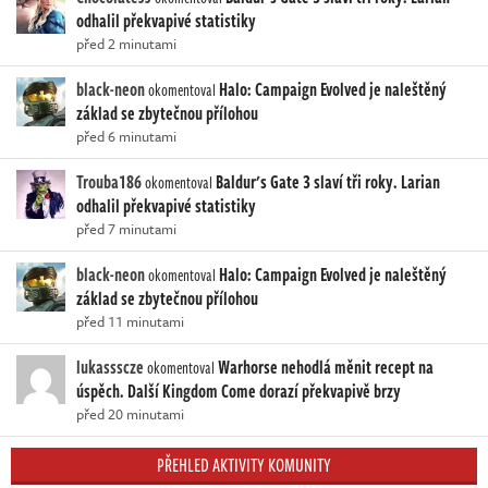
odhalil překvapivé statistiky
před 2 minutami
black-neon
Halo: Campaign Evolved je naleštěný
okomentoval
základ se zbytečnou přílohou
před 6 minutami
Trouba186
Baldur's Gate 3 slaví tři roky. Larian
okomentoval
odhalil překvapivé statistiky
před 7 minutami
black-neon
Halo: Campaign Evolved je naleštěný
okomentoval
základ se zbytečnou přílohou
před 11 minutami
lukassscze
Warhorse nehodlá měnit recept na
okomentoval
úspěch. Další Kingdom Come dorazí překvapivě brzy
před 20 minutami
PŘEHLED AKTIVITY KOMUNITY