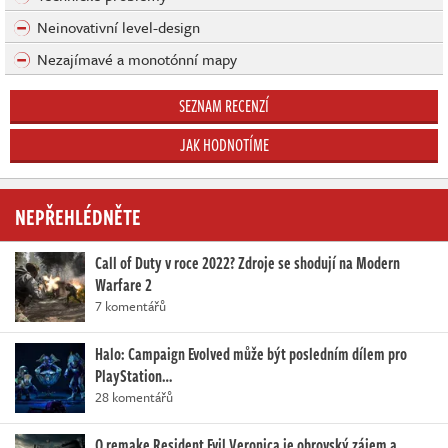
Neinovativní level-design
Nezajímavé a monotónní mapy
SEZNAM RECENZÍ
JAK HODNOTÍME
NEPŘEHLÉDNĚTE
Call of Duty v roce 2022? Zdroje se shodují na Modern
Warfare 2
7 komentářů
Halo: Campaign Evolved může být posledním dílem pro
PlayStation…
28 komentářů
O remake Resident Evil Veronica je obrovský zájem a