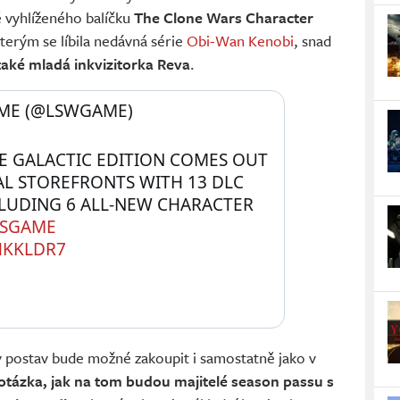
 vyhlíženého balíčku
The Clone Wars Character
kterým se líbila nedávná série
Obi-Wan Kenobi
, snad
také mladá inkvizitorka Reva
.
ME (@LSWGAME) 
HE GALACTIC EDITION COMES OUT 
L STOREFRONTS WITH 13 DLC 
LUDING 6 ALL-NEW CHARACTER 
RSGAME
HKKLDR7
y postav bude možné zakoupit i samostatně jako v
otázka, jak na tom budou majitelé season passu s