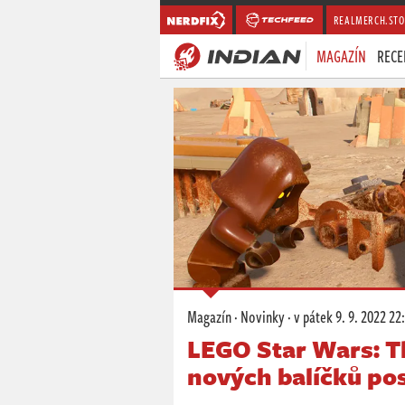
REALMERCH.STO
MAGAZÍN
RECE
Magazín
·
Novinky
·
v pátek
9. 9. 2022 22
LEGO Star Wars: T
nových balíčků po