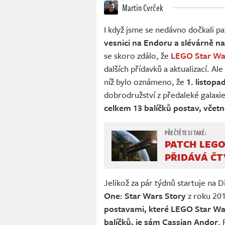
Martin Cvrček
I když jsme se nedávno dočkali p
vesnici na Endoru a slévárně n
se skoro zdálo, že
LEGO Star Wa
dalších přídavků a aktualizací. A
níž bylo oznámeno, že
1. listop
dobrodružství z předaleké galaxie
celkem 13 balíčků postav, včetn
PATCH LEGO
PŘIDÁVÁ ČT
Jelikož za pár týdnů startuje na 
One: Star Wars Story
z roku 201
postavami, které LEGO Star Wa
balíčků, je sám Cassian Andor
.