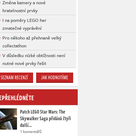
Změna kamery a nové
hratelnostní prvky
I na poměry LEGO her
zmatečné vyprávění
Pro někoho až přehnaně velký
collectathon
V důsledku nízké obtížnosti není
nutné nové prvky řešit
SEZNAM RECENZÍ
JAK HODNOTÍME
EPŘEHLÉDNĚTE
Patch LEGO Star Wars: The
Skywalker Saga přidává čtyři
další…
1 komentářů