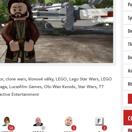
Pa
Sp
De
Th
Do
As
or
,
clone wars
,
klonové války
,
LEGO
,
Lego Star Wars
,
LEGO
Rh
Saga
,
Lucasfilm Games
,
Obi-Wan Kenobi
,
Star Wars
,
TT
active Entertainment
C
58
0
3
2