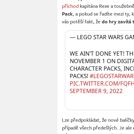
příchod
kapitána Rexe a toužebně
Pack
, a pokud se řadíte mezi ty, 
vás potěší fakt, že
do hry zavítá 
— LEGO STAR WARS GA
WE AIN'T DONE YET! T
NOVEMBER 1 ON DIGITA
CHARACTER PACKS, INC
PACKS! 
#LEGOSTARWA
PIC.TWITTER.COM/FQF
SEPTEMBER 9, 2022
Lze předpokládat, že nové balíčk
případě všech předešlých. Je ale