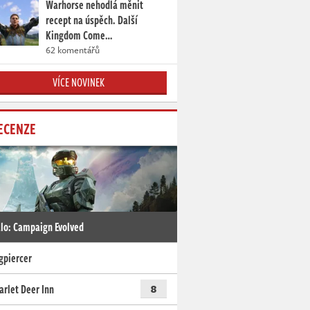
Warhorse nehodlá měnit
recept na úspěch. Další
Kingdom Come…
62 komentářů
VÍCE NOVINEK
ECENZE
lo: Campaign Evolved
gpiercer
arlet Deer Inn
8