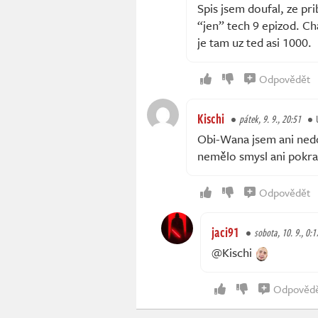
Spis jsem doufal, ze pri
“jen” tech 9 epizod. Cha
je tam uz ted asi 1000.
Odpovědět
Kischi
pátek, 9. 9., 20:51
Obi-Wana jsem ani nedo
nemělo smysl ani pokra
Odpovědět
jaci91
sobota, 10. 9., 0:1
@Kischi
Odpověd