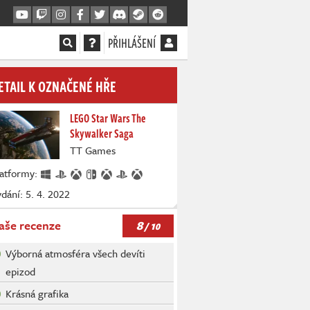
PŘIHLÁŠENÍ
ETAIL K OZNAČENÉ HŘE
LEGO Star Wars The
Skywalker Saga
TT Games
latformy:
dání: 5. 4. 2022
8
aše recenze
/ 10
Výborná atmosféra všech devíti
epizod
Krásná grafika