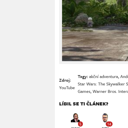
Tagy:
akční adventura
,
And
Zdroj:
Star Wars: The Skywalker 
YouTube
Games
,
Warner Bros. Inter
LÍBIL SE TI ČLÁNEK?
5
14