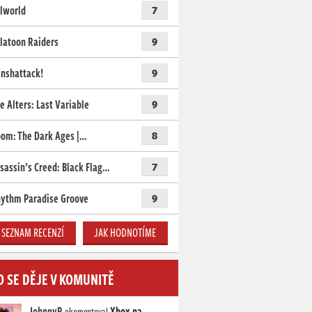
lworld
7
latoon Raiders
9
nshattack!
9
e Alters: Last Variable
9
om: The Dark Ages |…
8
sassin’s Creed: Black Flag…
7
ythm Paradise Groove
9
SEZNAM RECENZÍ
JAK HODNOTÍME
O SE DĚJE V KOMUNITĚ
JohnnyR
Xbox na
okomentoval