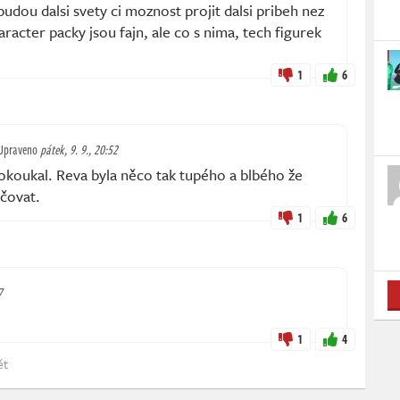
budou dalsi svety ci moznost projit dalsi pribeh nez
racter packy jsou fajn, ale co s nima, tech figurek
1
6
Upraveno
pátek, 9. 9., 20:52
koukal. Reva byla něco tak tupého a blbého že
čovat.
1
6
7
1
4
ět