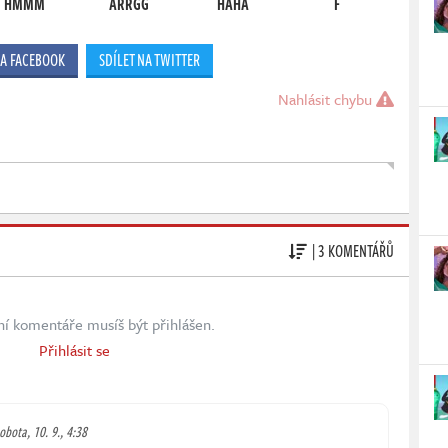
HMMM
ARRGG
HAHA
F
NA FACEBOOK
SDÍLET NA TWITTER
Nahlásit chybu
| 3 KOMENTÁŘŮ
ní komentáře musíš být přihlášen.
Přihlásit se
obota, 10. 9., 4:38