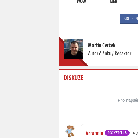
WOW
MEH
SDÍLET 
Martin Cvrček
Autor článku / Redaktor
DISKUZE
Pro napsá
Arrannin
ROCKETCLUB
s