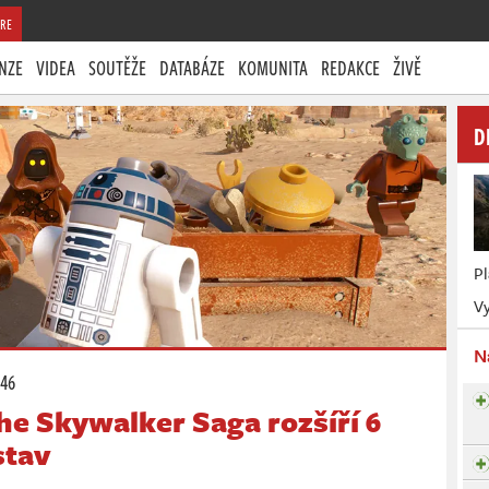
RE
NZE
VIDEA
SOUTĚŽE
DATABÁZE
KOMUNITA
REDAKCE
ŽIVĚ
D
P
Vy
N
:46
he Skywalker Saga rozšíří 6
stav