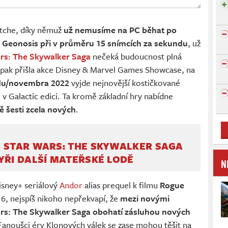
atche, díky němuž
už nemusíme na PC běhat po
a Geonosis při v průměru 15 snímcích za sekundu
, už
rs: The Skywalker Saga
nečeká budoucnost plná
le pak přišla akce Disney & Marvel Games Showcase, na
adu/novembra 2022
vyjde nejnovější kostičkované
 v Galactic edici. Ta kromě základní hry nabídne
ě šesti zcela nových
.
 STAR WARS: THE SKYWALKER SAGA
YŘI DALŠÍ MATEŘSKÉ LODĚ
N
Disney+ seriálový
Andor
alias prequel k filmu
Rogue
6, nejspíš nikoho nepřekvapí, že
mezi novými
rs: The Skywalker Saga obohatí zásluhou nových
 Fanoušci éry Klonových válek se zase mohou těšit na