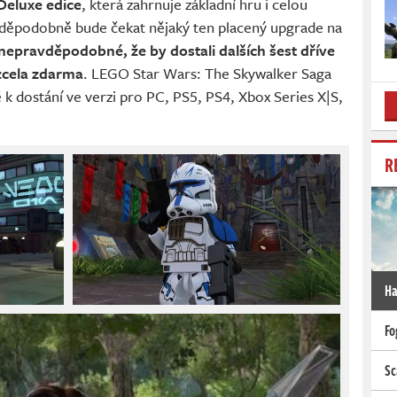
Deluxe edice
, která zahrnuje základní hru i celou
vděpodobně bude čekat nějaký ten placený upgrade na
 nepravděpodobné, že by dostali dalších šest dříve
zcela zdarma
. LEGO Star Wars: The Skywalker Saga
k dostání ve verzi pro PC, PS5, PS4, Xbox Series X|S,
R
Ha
Fo
Sc