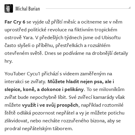
Živě
Michal Burian
Far Cry 6
se vyjde už příští měsíc a ocitneme se v něm
uprostřed politické revoluce na fiktivním tropickém
ostrově Yara. V předešlých týdnech jsme od Ubisoftu
často slyšeli o příběhu, přestřelkách a rozsáhlém
otevřeném světě. Dnes se podíváme na drobnější detaily
hry.
YouTuber Cycu1 přichází s videem zaměřeným na
interakci se zvířaty.
Můžete hladit nejen psa, ale i
slepice, koně, a dokonce i pelikány
. To se milovníkům
zvířat bude nepochybně líbit. Své zvířecí kamarády však
můžete
využít i ve svůj prospěch
, například roztomilé
štětě odláká pozornost nepřátel a vy je můžete potichu
zlikvidovat, nebo necháte rozzuřeného bizona, aby se
prodral nepřátelským táborem.