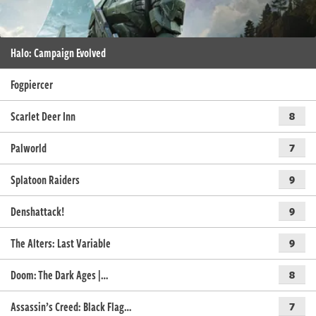
Halo: Campaign Evolved
Fogpiercer
Scarlet Deer Inn
8
Palworld
7
Splatoon Raiders
9
Denshattack!
9
The Alters: Last Variable
9
Doom: The Dark Ages |…
8
Assassin’s Creed: Black Flag…
7