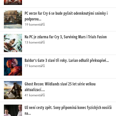
PC verze Far Cry 6 se bude pyšnit odemknutými snímky i
podporou…
19 komentářů
Na PC je zdarma Far Cry 3, Surviving Mars i Trials Fusion
13 komentářů
Baldur's Gate 3 slaví tři roky. Larian odhalil překvapivé…
77 komentářů
Ghost Recon: Wildlands slaví 25 let série velkou
aktualizací.…
41 komentářů
Už není cesty zpět. Sony připomíná konec fyzických nosičů
na…