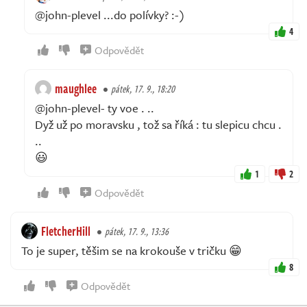
@john-plevel ...do polívky? :-)
4
Odpovědět
maughlee
pátek, 17. 9., 18:20
@john-plevel- ty voe . ..
Dyž už po moravsku , tož sa říká : tu slepicu chcu .
..
😃
1
2
Odpovědět
FletcherHill
pátek, 17. 9., 13:36
To je super, těšim se na krokouše v tričku 😁
8
Odpovědět