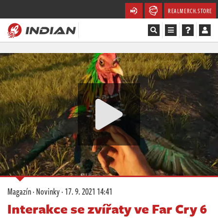
REALMERCH.STORE
Magazín
Recenze
Videa
Soutěže
Databáze
Komunita
Magazín
·
Novinky
·
17. 9. 2021 14:41
Redakce
Interakce se zvířaty ve Far Cry 6