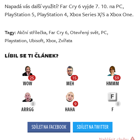
Napadá vás další využití? Far Cry 6 vyjde 7. 10. na PC,
PlayStation 5, PlayStation 4, Xbox Series X/S a Xbox One.
Tagy:
Akční střílečka
,
Far Cry 6
,
Otevřený svět
,
PC
,
Playstation
,
Ubisoft
,
Xbox
,
Zvířata
LÍBIL SE TI ČLÁNEK?
25
15
59
WOW
MEH
HMMM
0
9
0
ARRGG
HAHA
F
SDÍLET NA FACEBOOK
SDÍLET NA TWITTER
Nahlásit chybu