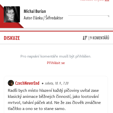
Michal Burian
Autor článku / Šéfredaktor
DISKUZE
| 9 KOMENTÁŘŮ
Pro napsání komentáře musíš být přihlášen.
Přihlásit se
CzechNeverEnd
sobota, 18. 9., 7:20
Radši bych místo hlazení každý píčoviny uvítal zase
klasický animace běžnejch činností, jako lootování
mrtvol, tahání páček atd. Ne že zas člověk zmáčkne
tlačítko a ono se to stane samo.