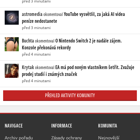
před 3 minutami
astromedia
YouTube vysvětlil, za jaká AI videa
okomentoval
peníze nedostanete
před 3 minutami
Buchta
O Nintendo Switch 2 je nadále zájem.
okomentoval
Konzole překonává rekordy
před 4 minutami
Krytak
EA má pod novým vlastníkem šetřit. Zvažuje
okomentoval
prodej studií i známých značek
před 4 minutami
PŘEHLED AKTIVITY KOMUNITY
NAVIGACE
INFORMACE
KOMUNITA
Archiv pořadu
Zásady ochrany
Nejnovější