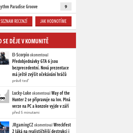
ythm Paradise Groove
9
SEZNAM RECENZÍ
JAK HODNOTÍME
O SE DĚJE V KOMUNITĚ
El-Scorpio
okomentoval
Předobjednávky GTA 6 jsou
bezprecedentní. Nová prezentace
má ještě zvýšit očekávání hráčů
právě teď
Lucky-Luke
Way of the
okomentoval
Hunter 2 se připravuje na lov. Plná
verze na PC a konzole vyjde v září
před 5 minutami
JRgamingCZ
Wreckfest
okomentoval
2 láká na realističtější destrukci i