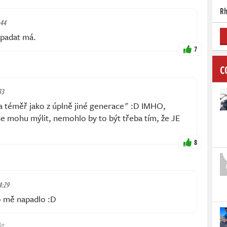
Rh
:44
vypadat má.
7
C
33
ra téměř jako z úplně jiné generace" :D IMHO,
se mohu mýlit, nemohlo by to být třeba tím, že JE
8
 4:29
o mě napadlo :D
ět