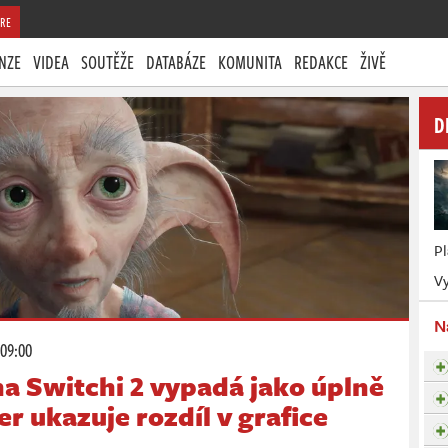
RE
NZE
VIDEA
SOUTĚŽE
DATABÁZE
KOMUNITA
REDAKCE
ŽIVĚ
D
P
Vy
N
 09:00
a Switchi 2 vypadá jako úplně
ler ukazuje rozdíl v grafice