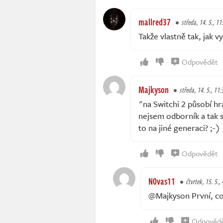
mallred37
středa, 14. 5., 11
Takže vlastně tak, jak 
Odpovědět
Majkyson
středa, 14. 5., 11:
"na Switchi 2 působí h
nejsem odborník a tak 
to na jiné generaci? ;-)
Odpovědět
N0vas11
čtvrtek, 15. 5.,
@Majkyson První, c
Odpověd