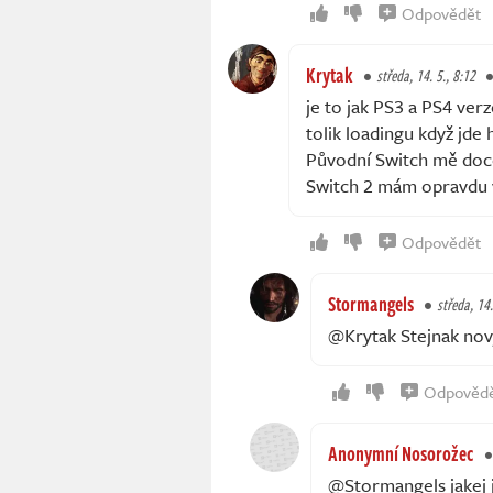
Odpovědět
Krytak
středa, 14. 5., 8:12
je to jak PS3 a PS4 verze
tolik loadingu když jde
Původní Switch mě docel
Switch 2 mám opravdu v
Odpovědět
Stormangels
středa, 14.
@Krytak Stejnak no
Odpověd
Anonymní Nosorožec
@Stormangels jakej