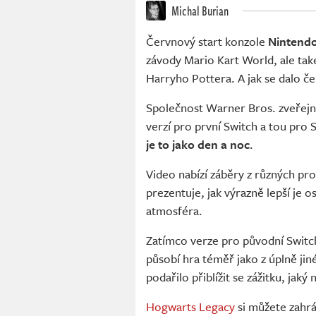
Michal Burian
Červnový start konzole
Nintendo
závody Mario Kart World, ale ta
Harryho Pottera. A jak se dalo č
Společnost Warner Bros. zveřejnil
verzí pro první Switch a tou pro 
je to jako den a noc
.
Video nabízí záběry z různých pro
prezentuje, jak výrazně lepší je o
atmosféra.
Zatímco verze pro původní Switc
působí hra téměř jako z úplně ji
podařilo přiblížit se zážitku, jaký
Hogwarts Legacy
si můžete zahrá