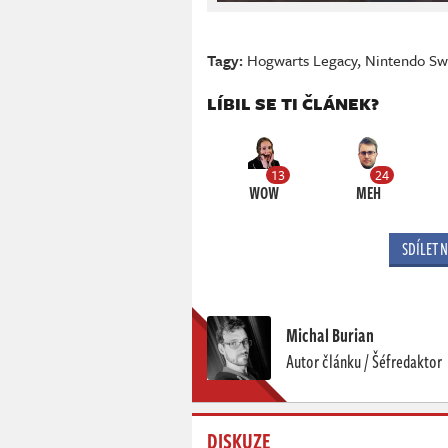
Tagy:
Hogwarts Legacy
,
Nintendo Sw
LÍBIL SE TI ČLÁNEK?
13
24
WOW
MEH
SDÍLET 
Michal Burian
Autor článku / Šéfredaktor
DISKUZE