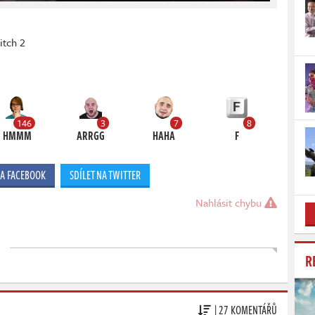
itch 2
146
3
7
8
HMMM
ARRGG
HAHA
F
NA FACEBOOK
SDÍLET NA TWITTER
Nahlásit chybu
R
| 27 KOMENTÁŘŮ