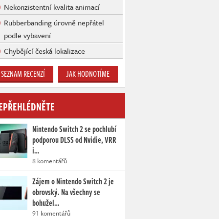
Nekonzistentní kvalita animací
Rubberbanding úrovně nepřátel
podle vybavení
Chybějící česká lokalizace
SEZNAM RECENZÍ
JAK HODNOTÍME
EPŘEHLÉDNĚTE
Nintendo Switch 2 se pochlubí
podporou DLSS od Nvidie, VRR
i…
8 komentářů
Zájem o Nintendo Switch 2 je
obrovský. Na všechny se
bohužel…
91 komentářů