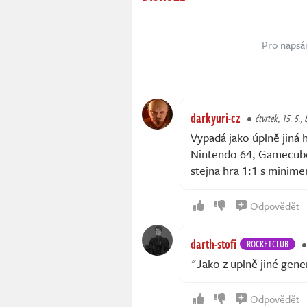
Pro napsá
darkyuri-cz
čtvrtek, 15. 5., 
Vypadá jako úplně jiná 
Nintendo 64, Gamecube,
stejna hra 1:1 s minime
Odpovědět
darth-stofi
ROCKETCLUB
"Jako z uplně jiné gene
Odpovědět