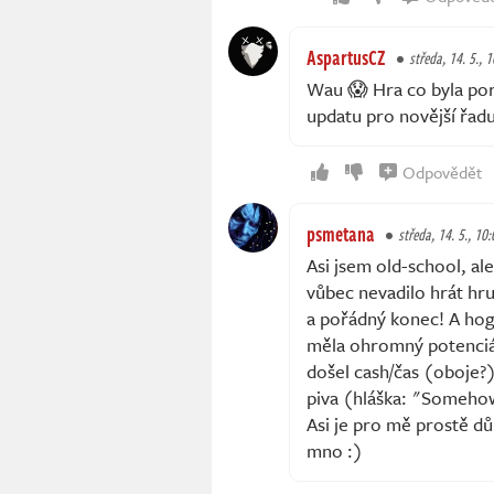
AspartusCZ
středa, 14. 5., 
Wau 😱 Hra co byla po
updatu pro novější řad
Odpovědět
psmetana
středa, 14. 5., 10:
Asi jsem old-school, al
vůbec nevadilo hrát hru
a pořádný konec! A hog
měla ohromný potenciál
došel cash/čas (oboje?)
piva (hláška: "Somehow
Asi je pro mě prostě dů
mno :)