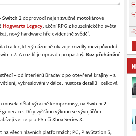
 Switch 2
doprovodí nejen zvučné motokárové
ké
Hogwarts Legacy
, akční RPG z kouzelnického světa
ekat, nový hardware hře evidentně svědčí.
a trailer, který názorně ukazuje rozdíly mezi původní
Switch 2. A rozdíl je opravdu propastný.
Bez přehánění
N
středí – od interiérů Bradavic po otevřené krajiny – a
světlení, vykreslování v dálce, hustota detailů i celková
h musela dělat výrazné kompromisy, na Switchi 2
né generace. Díky vyššímu výkonu se vývojářům
 nabízejí verze pro PS5 či Xbox Series X.
t na všech hlavních platformách; PC, PlayStation 5,