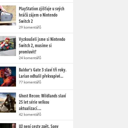
PlayStation zjišťuje u svých
hráčů zájem o Nintendo
Switch 2
29 komentářů
Vyzkoušeli jsme si Nintendo
Switch 2, musíme si
promluvit?
24 komentářů
Baldur's Gate 3 slaví tři roky.
Larian odhalil překvapivé…
77 komentářů
Ghost Recon: Wildlands slaví
25 let série velkou
aktualizací.…
42 komentářů
Už není cesty zpět. Sony