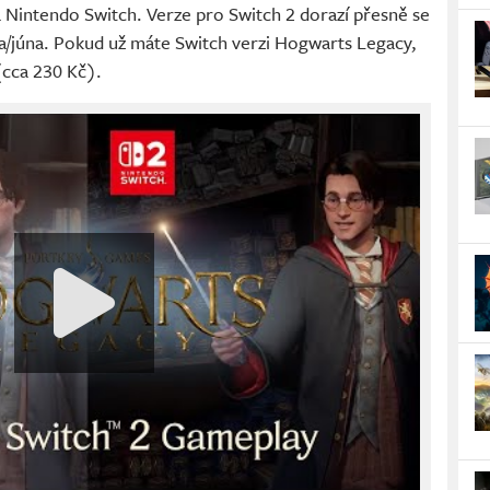
 Nintendo Switch. Verze pro Switch 2 dorazí přesně se
a/júna. Pokud už máte Switch verzi Hogwarts Legacy,
(cca 230 Kč).