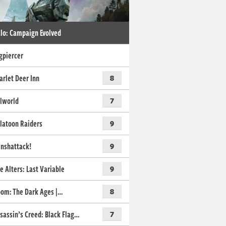
lo: Campaign Evolved
gpiercer
arlet Deer Inn
8
lworld
7
latoon Raiders
9
nshattack!
9
e Alters: Last Variable
9
om: The Dark Ages |…
8
sassin’s Creed: Black Flag…
7