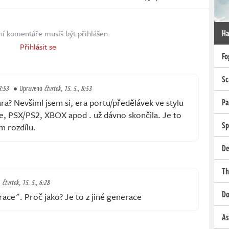
Ha
ní komentáře musíš být přihlášen.
Přihlásit se
Fo
Sc
8:53
Upraveno
čtvrtek, 15. 5., 8:53
hra? Nevšiml jsem si, era portu/předělávek ve stylu
Pa
 PSX/PS2, XBOX apod . už dávno skončila. Je to
Sp
m rozdílu.
De
Th
čtvrtek, 15. 5., 6:28
Do
race". Proč jako? Je to z jiné generace
As