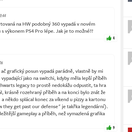
10:44
rtovaná na HW podobný 360 vypadá v novém
u s výkonem PS4 Pro lépe. Jak je to možné??
4
06
e ač grafický posun vypadá parádně, vlastně by mi
 vypadající jako na switchi, kdyby měla lepší příběh
hwarts legacy to prostě nedokážu odpustit, ta hra
, krásně rozehraný příběh a na konci bylo znát že
 a někdo splácal konec za víkend u pizzy a kartonu
 they get past our defense" je takřka legendární).
ležitější gameplay a příběh, než vymazlená grafika
9