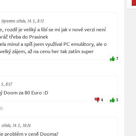
Upraveno
středa, 14. 5., 8:13
, rozdíl je veliký a libí se mi jak v nové verzi není
 hráč třeba do Prasinek
a minul a spíš jsem využíval PC emulátory, ale o
elký zájem, až na cenu her tak zatím super
7
 5., 8:57
vý Doom za 80 Euro :D
4
5
ět
středa, 14. 5., 10:26
 je problém v ceně Dooma?