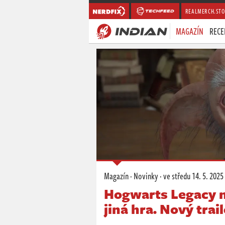
REALMERCH.STO
MAGAZÍN
RECE
Magazín
·
Novinky
·
ve středu
14. 5. 2025
Hogwarts Legacy n
jiná hra. Nový trai