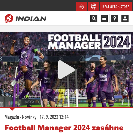
REALMERCH.STORE
Magazín
Recenze
Videa
Soutěže
Databáze
Komunita
Magazín
·
Novinky
·
17. 9. 2023 12:14
Redakce
Football Manager 2024 zasáhne