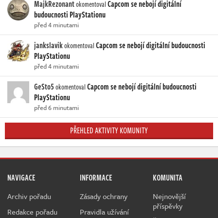
MajkRezonant
Capcom se nebojí digitální
okomentoval
budoucnosti PlayStationu
před 4 minutami
jankslavik
Capcom se nebojí digitální budoucnosti
okomentoval
PlayStationu
před 4 minutami
GeSto5
Capcom se nebojí digitální budoucnosti
okomentoval
PlayStationu
před 6 minutami
PŘEHLED AKTIVITY KOMUNITY
NAVIGACE
INFORMACE
KOMUNITA
Archiv pořadu
Zásady ochrany
Nejnovější
příspěvky
Redakce pořadu
Pravidla užívání