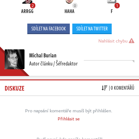
2
0
1
ARRGG
HAHA
F
SDÍLET NA FACEBOOK
SDÍLET NA TWITTER
Nahlásit chybu
Michal Burian
Autor článku / Šéfredaktor
DISKUZE
| 0 KOMENTÁŘŮ
Pro napsání komentáře musíš být přihlášen.
Přihlásit se
Buď první, kdo napíše komentář!