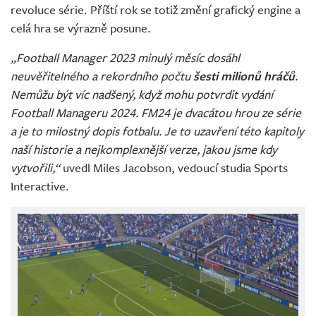
revoluce série. Příští rok se totiž změní grafický engine a
celá hra se výrazně posune.
„Football Manager 2023 minulý měsíc dosáhl
neuvěřitelného a rekordního počtu
šesti milionů hráčů
.
Nemůžu být víc nadšený, když mohu potvrdit vydání
Football Manageru 2024. FM24 je dvacátou hrou ze série
a je to milostný dopis fotbalu. Je to uzavření této kapitoly
naší historie a nejkomplexnější verze, jakou jsme kdy
vytvořili,“
uvedl Miles Jacobson, vedoucí studia Sports
Interactive.