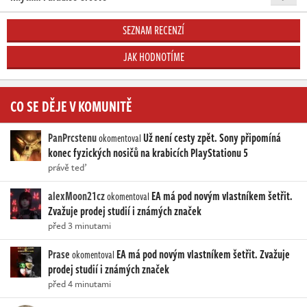
SEZNAM RECENZÍ
JAK HODNOTÍME
CO SE DĚJE V KOMUNITĚ
PanPrcstenu
Už není cesty zpět. Sony připomíná
okomentoval
konec fyzických nosičů na krabicích PlayStationu 5
právě teď
alexMoon21cz
EA má pod novým vlastníkem šetřit.
okomentoval
Zvažuje prodej studií i známých značek
před 3 minutami
Prase
EA má pod novým vlastníkem šetřit. Zvažuje
okomentoval
prodej studií i známých značek
před 4 minutami