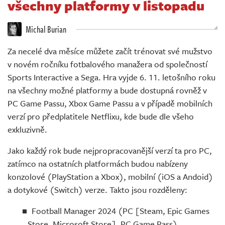
všechny platformy v listopadu
Živě
Michal Burian
Za necelé dva měsíce můžete začít trénovat své mužstvo
v novém ročníku fotbalového manažera od společností
Sports Interactive a Sega. Hra vyjde 6. 11. letošního roku
na všechny možné platformy a bude dostupná rovněž v
PC Game Passu, Xbox Game Passu a v případě mobilních
verzí pro předplatitele Netflixu, kde bude dle všeho
exkluzivně.
Jako každý rok bude nejpropracovanější verzí ta pro PC,
zatímco na ostatních platformách budou nabízeny
konzolové (PlayStation a Xbox), mobilní (iOS a Andoid)
a dotykové (Switch) verze. Takto jsou rozděleny:
Football Manager 2024 (PC [Steam, Epic Games
Store, Microsoft Store], PC Game Pass)