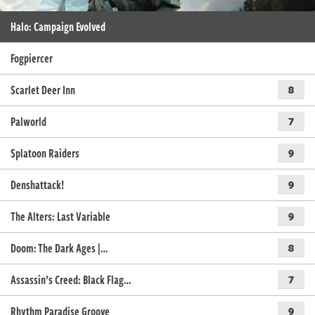
Halo: Campaign Evolved
Fogpiercer
Scarlet Deer Inn
8
Palworld
7
Splatoon Raiders
9
Denshattack!
9
The Alters: Last Variable
9
Doom: The Dark Ages |…
8
Assassin’s Creed: Black Flag…
7
Rhythm Paradise Groove
9