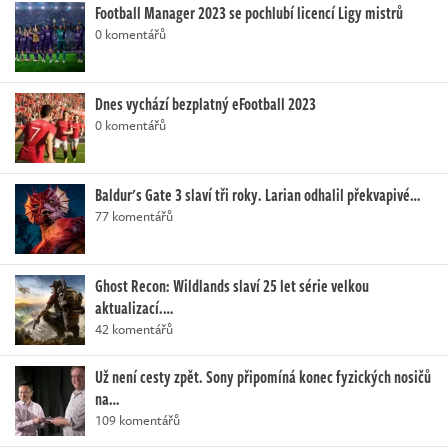
Football Manager 2023 se pochlubí licencí Ligy mistrů
0 komentářů
Dnes vychází bezplatný eFootball 2023
0 komentářů
Baldur's Gate 3 slaví tři roky. Larian odhalil překvapivé…
77 komentářů
Ghost Recon: Wildlands slaví 25 let série velkou
aktualizací.…
42 komentářů
Už není cesty zpět. Sony připomíná konec fyzických nosičů
na…
109 komentářů