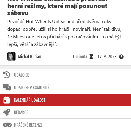
herní režimy, které mají posunout
zábavu
První díl Hot Wheels Unleashed před dvěma roky
dopadl dobře, užili si ho hráči i novináři. Není tak divu,
že Milestone letos přichází s pokračováním. To má být
lepší, větší a zábavnější.
Michal Burian
1 minuta
17. 9. 2023
UDÁLO SE
UDÁLO SE V KOMUNITĚ
KALENDÁŘ UDÁLOSTÍ
REDAKCE
HRÁČSKÉ RECENZE