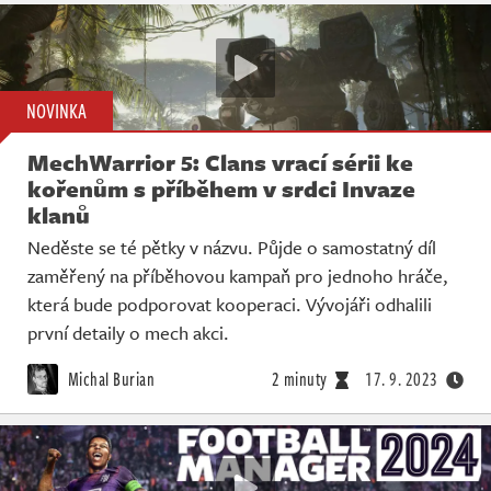
NOVINKA
MechWarrior 5: Clans vrací sérii ke
kořenům s příběhem v srdci Invaze
klanů
Neděste se té pětky v názvu. Půjde o samostatný díl
zaměřený na příběhovou kampaň pro jednoho hráče,
která bude podporovat kooperaci. Vývojáři odhalili
první detaily o mech akci.
Michal Burian
2 minuty
17. 9. 2023