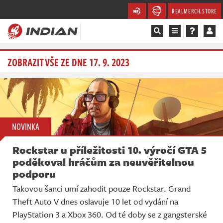
REALMERCH.STORE
Magazín
ZOBRAZIT VŠE ZE DNE 17. 9. 2023
Recenze
Videa
NOVINKA
Soutěže
Rockstar u příležitosti 10. výročí GTA 5
Databáze
poděkoval hráčům za neuvěřitelnou
podporu
Komunita
Takovou šanci umí zahodit pouze Rockstar. Grand
Theft Auto V dnes oslavuje 10 let od vydání na
Redakce
PlayStation 3 a Xbox 360. Od té doby se z gangsterské