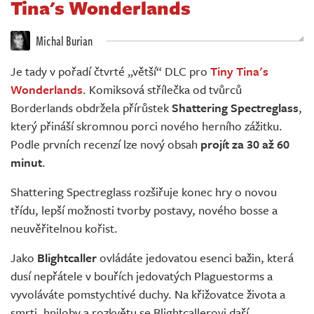
Tina's Wonderlands
Živě
Michal Burian
Je tady v pořadí čtvrté „větší“ DLC pro
Tiny Tina's
Wonderlands
. Komiksová střílečka od tvůrců
Borderlands obdržela přírůstek
Shattering Spectreglass
,
který přináší skromnou porci nového herního zážitku.
Podle prvních recenzí lze nový obsah
projít za 30 až 60
minut
.
Shattering Spectreglass rozšiřuje konec hry o novou
třídu, lepší možnosti tvorby postavy, nového bosse a
neuvěřitelnou kořist.
Jako
Blightcaller
ovládáte jedovatou esenci bažin, která
dusí nepřátele v bouřích jedovatých Plaguestorms a
vyvoláváte pomstychtivé duchy. Na křižovatce života a
smrti, hniloby a rozkvětu se Blightcallerovi daří.