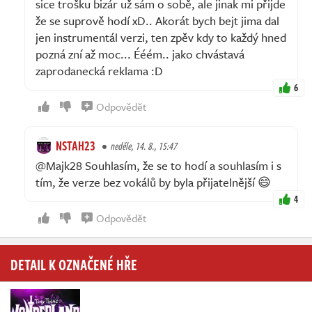
sice trošku bizár už sám o sobě, ale jinak mi přijde
že se suprově hodí xD.. Akorát bych bejt jima dal
jen instrumentál verzi, ten zpěv kdy to každý hned
pozná zní až moc... Ééém.. jako chvástavá
zaprodanecká reklama :D
6
Odpovědět
NSTAH23
neděle, 14. 8., 15:47
@Majk28 Souhlasím, že se to hodí a souhlasím i s
tím, že verze bez vokálů by byla přijatelnější 😄
4
Odpovědět
DETAIL K OZNAČENÉ HŘE