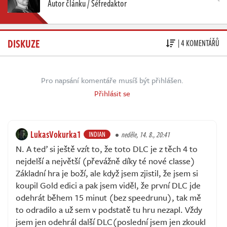
Autor článku / Šéfredaktor
DISKUZE
| 4 KOMENTÁŘŮ
Pro napsání komentáře musíš být přihlášen.
Přihlásit se
LukasVokurka1
INDIAN
neděle, 14. 8., 20:41
N. A teď si ještě vzít to, že toto DLC je z těch 4 to
nejdelší a největší (převážně díky té nové classe)
Základní hra je boží, ale když jsem zjistil, že jsem si
koupil Gold edici a pak jsem viděl, že první DLC jde
odehrát během 15 minut (bez speedrunu), tak mě
to odradilo a už sem v podstatě tu hru nezapl. Vždy
jsem jen odehrál další DLC(poslední jsem jen zkoukl