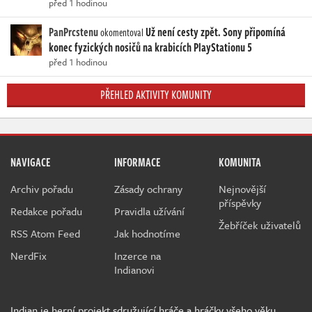
před 1 hodinou
PanPrcstenu
Už není cesty zpět. Sony připomíná
okomentoval
konec fyzických nosičů na krabicích PlayStationu 5
před 1 hodinou
PŘEHLED AKTIVITY KOMUNITY
NAVIGACE
INFORMACE
KOMUNITA
Archiv pořadu
Zásady ochrany
Nejnovější
příspěvky
Redakce pořadu
Pravidla užívání
Žebříček uživatelů
RSS Atom Feed
Jak hodnotíme
NerdFix
Inzerce na
Indianovi
Indian je herní projekt sdružující hráče a hráčky všeho věku