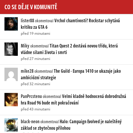
CO SE DĚJE V KOMUNITĚ
lister88
Vrchol chamtivosti? Rockstar schytává
okomentoval
kritiku za GTA 6
před 19 minutami
Miky
Titan Quest 2 dostává novou třídu, která
okomentoval
vládne silami života i smrti
před 27 minutami
mike28
The Guild - Europa 1410 se ukazuje jako
okomentoval
ambiciózní strategie
před 32 minutami
PanPrcstenu
Velmi kladně hodnocená dobrodružná
okomentoval
hra Road 96 bude mít pokračování
před 43 minutami
black-neon
Halo: Campaign Evolved je naleštěný
okomentoval
základ se zbytečnou přílohou