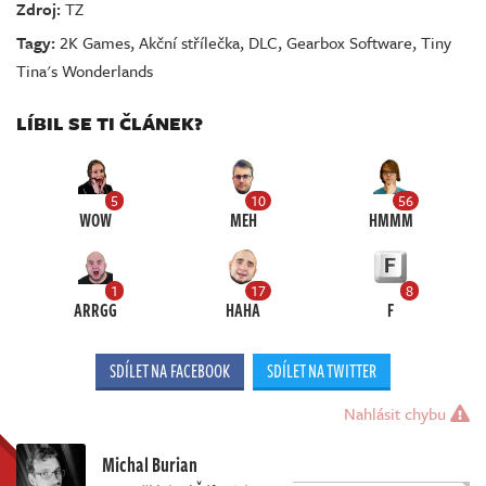
Zdroj:
TZ
Tagy:
2K Games
,
Akční střílečka
,
DLC
,
Gearbox Software
,
Tiny
Tina's Wonderlands
LÍBIL SE TI ČLÁNEK?
5
10
56
WOW
MEH
HMMM
1
17
8
ARRGG
HAHA
F
SDÍLET NA FACEBOOK
SDÍLET NA TWITTER
Nahlásit chybu
Michal Burian