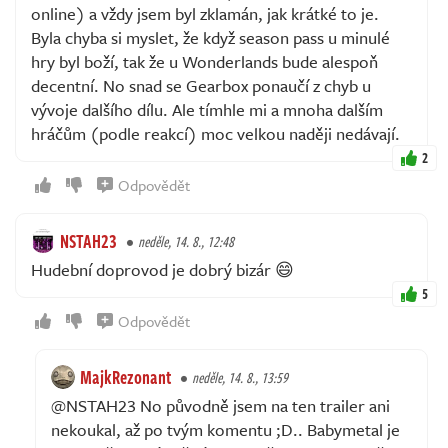
online) a vždy jsem byl zklamán, jak krátké to je.
Byla chyba si myslet, že když season pass u minulé
hry byl boží, tak že u Wonderlands bude alespoň
decentní. No snad se Gearbox ponaučí z chyb u
vývoje dalšího dílu. Ale tímhle mi a mnoha dalším
hráčům (podle reakcí) moc velkou naději nedávají.
2
Odpovědět
NSTAH23
neděle, 14. 8., 12:48
Hudební doprovod je dobrý bizár 😄
5
Odpovědět
MajkRezonant
neděle, 14. 8., 13:59
@NSTAH23 No původně jsem na ten trailer ani
nekoukal, až po tvým komentu ;D.. Babymetal je