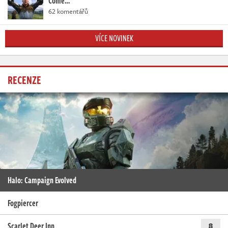
Come…
62 komentářů
VÍCE NOVINEK
RECENZE
Halo: Campaign Evolved
Fogpiercer
Scarlet Deer Inn
8