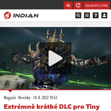
REALMERCH.STORE
Magazín
Recenze
Videa
Soutěže
Databáze
Komunita
Magazín
·
Novinky
·
14. 8. 2022 10:52
Redakce
Extrémně krátké DLC pro Tiny