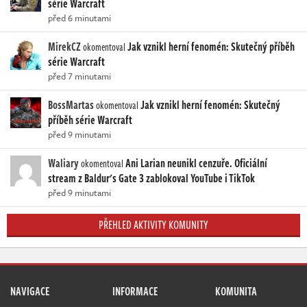
série Warcraft
před 6 minutami
MirekCZ
Jak vznikl herní fenomén: Skutečný příběh
okomentoval
série Warcraft
před 7 minutami
BossMartas
Jak vznikl herní fenomén: Skutečný
okomentoval
příběh série Warcraft
před 9 minutami
Waliary
Ani Larian neunikl cenzuře. Oficiální
okomentoval
stream z Baldur's Gate 3 zablokoval YouTube i TikTok
před 9 minutami
PŘEHLED AKTIVITY KOMUNITY
NAVIGACE
INFORMACE
KOMUNITA