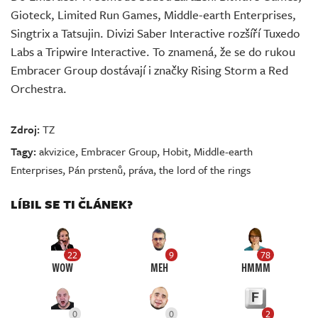
Gioteck, Limited Run Games, Middle-earth Enterprises,
Singtrix a Tatsujin. Divizi Saber Interactive rozšíří Tuxedo
Labs a Tripwire Interactive. To znamená, že se do rukou
Embracer Group dostávají i značky Rising Storm a Red
Orchestra.
Zdroj:
TZ
Tagy:
akvizice
,
Embracer Group
,
Hobit
,
Middle-earth
Enterprises
,
Pán prstenů
,
práva
,
the lord of the rings
LÍBIL SE TI ČLÁNEK?
22
9
78
WOW
MEH
HMMM
0
0
2