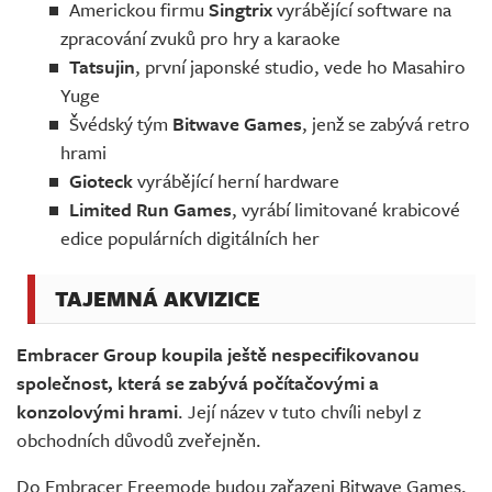
Americkou firmu
Singtrix
vyrábějící software na
zpracování zvuků pro hry a karaoke
Tatsujin
, první japonské studio, vede ho Masahiro
Yuge
Švédský tým
Bitwave Games
, jenž se zabývá retro
hrami
Gioteck
vyrábějící herní hardware
Limited Run Games
, vyrábí limitované krabicové
edice populárních digitálních her
TAJEMNÁ AKVIZICE
Embracer Group koupila ještě nespecifikovanou
společnost, která se zabývá počítačovými a
konzolovými hrami
. Její název v tuto chvíli nebyl z
obchodních důvodů zveřejněn.
Do Embracer Freemode budou zařazeni Bitwave Games,