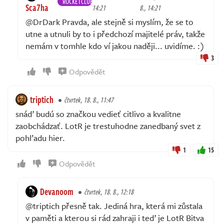
ROCKETCLUB
Sca7ha
14:21
8., 14:21
@DrDark Pravda, ale stejně si myslím, že se to
utne a utnuli by to i předchozí majitelé práv, takže
nemám v tomhle kdo ví jakou naději... uvidíme. :)
3
Odpovědět
triptich
čtvrtek, 18. 8., 11:47
snáď budú so značkou vedieť citlivo a kvalitne
zaobchádzať. LotR je trestuhodne zanedbaný svet z
pohľadu hier.
1
15
Odpovědět
Devanoom
čtvrtek, 18. 8., 12:18
@triptich přesně tak. Jediná hra, která mi zůstala
v paměti a kterou si rád zahraji i teď je LotR Bitva