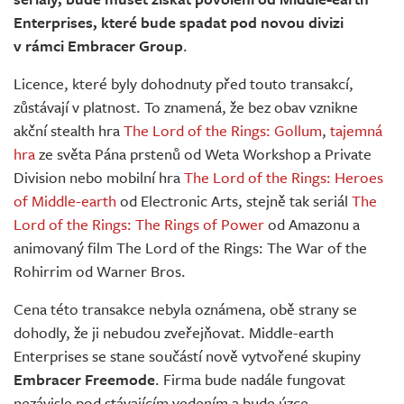
Enterprises, které bude spadat pod novou divizi
v rámci Embracer Group
.
Licence, které byly dohodnuty před touto transakcí,
zůstávají v platnost. To znamená, že bez obav vznikne
akční stealth hra
The Lord of the Rings: Gollum
,
tajemná
hra
ze světa Pána prstenů od Weta Workshop a Private
Division nebo mobilní hra
The Lord of the Rings: Heroes
of Middle-earth
od Electronic Arts, stejně tak seriál
The
Lord of the Rings: The Rings of Power
od Amazonu a
animovaný film The Lord of the Rings: The War of the
Rohirrim od Warner Bros.
Cena této transakce nebyla oznámena, obě strany se
dohodly, že ji nebudou zveřejňovat. Middle-earth
Enterprises se stane součástí nově vytvořené skupiny
Embracer Freemode
. Firma bude nadále fungovat
nezávisle pod stávajícím vedením a bude úzce