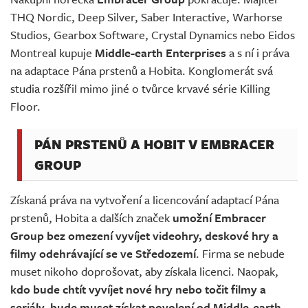
Živě
THQ Nordic, Deep Silver, Saber Interactive, Warhorse
Studios, Gearbox Software, Crystal Dynamics nebo Eidos
Montreal kupuje
Middle-earth Enterprises
a s ní i práva
na adaptace Pána prstenů a Hobita. Konglomerát svá
studia rozšířil mimo jiné o tvůrce krvavé série Killing
Floor.
PÁN PRSTENŮ A HOBIT V EMBRACER
GROUP
Získaná práva na vytvoření a licencování adaptací Pána
prstenů, Hobita a dalších značek
umožní Embracer
Group bez omezení vyvíjet videohry, deskové hry a
filmy odehrávající se ve Středozemí
. Firma se nebude
muset nikoho doprošovat, aby získala licenci. Naopak,
kdo bude chtít vyvíjet nové hry nebo točit filmy a
seriály, bude muset získat povolení od Middle-earth