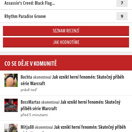
Assassin’s Creed: Black Flag…
7
Rhythm Paradise Groove
9
SEZNAM RECENZÍ
JAK HODNOTÍME
CO SE DĚJE V KOMUNITĚ
Buchta
Jak vznikl herní fenomén: Skutečný příběh
okomentoval
série Warcraft
právě teď
BossMartas
Jak vznikl herní fenomén: Skutečný
okomentoval
příběh série Warcraft
před 5 minutami
Mitja88
Jak vznikl herní fenomén: Skutečný příběh
okomentoval