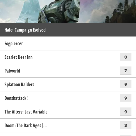
Halo: Campaign Evolved
Fogpiercer
Scarlet Deer Inn
8
Palworld
7
Splatoon Raiders
9
Denshattack!
9
The Alters: Last Variable
9
Doom: The Dark Ages |…
8