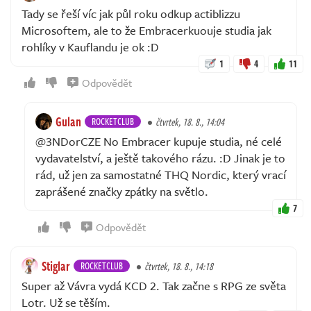
Tady se řeší víc jak půl roku odkup actiblizzu
Microsoftem, ale to že Embracerkuouje studia jak
rohlíky v Kauflandu je ok :D
1
4
11
Odpovědět
Gulan
ROCKETCLUB
čtvrtek, 18. 8., 14:04
@3NDorCZE No Embracer kupuje studia, né celé
vydavatelství, a ještě takového rázu. :D Jinak je to
rád, už jen za samostatné THQ Nordic, který vrací
zaprášené značky zpátky na světlo.
7
Odpovědět
Stiglar
ROCKETCLUB
čtvrtek, 18. 8., 14:18
Super až Vávra vydá KCD 2. Tak začne s RPG ze světa
Lotr. Už se těším.