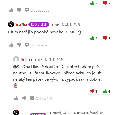
5
5
Odpovědět
Sca7ha
ROCKETCLUB
čtvrtek, 18. 8., 12:19
Cítím naději v podobě nového BFME. :)
3
3
Odpovědět
DrDark
čtvrtek, 18. 8., 13:56
@Sca7ha Hlavně doufám, že s přechodem práv
neutnou tu fanouškovskou předělávku, co je už
nějaký ten pátek ve vývoji a vypadá sakra dobře.
3
4
Odpovědět
čtvrtek, 18. 8.,
Upraveno
čtvrtek, 18.