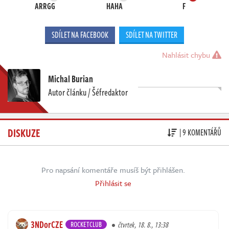
ARRGG
HAHA
F
SDÍLET NA FACEBOOK
SDÍLET NA TWITTER
Nahlásit chybu
Michal Burian
Autor článku / Šéfredaktor
DISKUZE
| 9 KOMENTÁŘŮ
Pro napsání komentáře musíš být přihlášen.
Přihlásit se
3NDorCZE
ROCKETCLUB
čtvrtek, 18. 8., 13:38