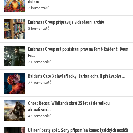
dolarů
2 komentářů
Embracer Group připravuje videoherní archiv
3 komentářů
Embracer Group má po získání práv na Tomb Raider či Deus
Ex…
21 komentářů
Baldur's Gate 3 slaví tři roky. Larian odhalil překvapivé…
77 komentářů
Ghost Recon: Wildlands slaví 25 let série velkou
aktualizací.…
42 komentářů
Už není cesty zpět. Sony připomíná konec fyzických nosičů