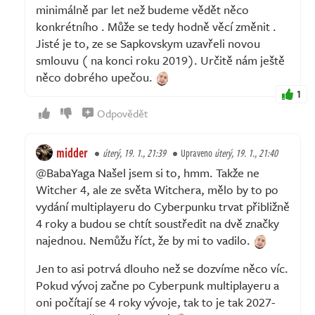
minimálně par let než budeme vědět něco
konkrétního . Může se tedy hodně věcí změnit .
Jisté je to, ze se Sapkovskym uzavřeli novou
smlouvu ( na konci roku 2019). Určitě nám ještě
něco dobrého upečou.
1
Odpovědět
midder
úterý, 19. 1., 21:39
Upraveno
úterý, 19. 1., 21:40
@BabaYaga Našel jsem si to, hmm. Takže ne
Witcher 4, ale ze světa Witchera, mělo by to po
vydání multiplayeru do Cyberpunku trvat přibližně
4 roky a budou se chtít soustředit na dvě značky
najednou. Nemůžu říct, že by mi to vadilo.
Jen to asi potrvá dlouho než se dozvíme něco víc.
Pokud vývoj začne po Cyberpunk multiplayeru a
oni počítají se 4 roky vývoje, tak to je tak 2027-