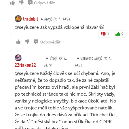
Odpovědět
tradobit
úterý, 19. 1., 14:14
@seyiuzere Jak vypadá vzklopená hlava? 😁
1
9
Odpovědět
úterý, 19. 1.,
Upraveno
úterý, 19. 1.,
22riakon22
14:14
14:15
@seyiuzere Každý člověk se učí chybami. Ano, je
nešťastné, že to dopadlo tak, že za ně zaplatili
především konzoloví hráči, ale první Zaklínač byl
po technické stránce také nic moc. Skripty vázly,
vznikaly nelogické smyčky, blokace úkolů atd. No
a ve trojce měli tohle vše vyšperkované natolik,
že se trojka do dnes dává za příklad. Tím chci říct,
že další "městská hra" nebo střílečka od CDPR
může vypadat daleko lépe.