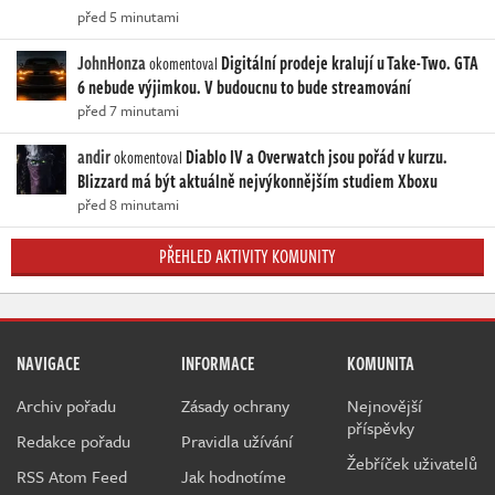
před 5 minutami
JohnHonza
Digitální prodeje kralují u Take-Two. GTA
okomentoval
6 nebude výjimkou. V budoucnu to bude streamování
před 7 minutami
andir
Diablo IV a Overwatch jsou pořád v kurzu.
okomentoval
Blizzard má být aktuálně nejvýkonnějším studiem Xboxu
před 8 minutami
PŘEHLED AKTIVITY KOMUNITY
NAVIGACE
INFORMACE
KOMUNITA
Archiv pořadu
Zásady ochrany
Nejnovější
příspěvky
Redakce pořadu
Pravidla užívání
Žebříček uživatelů
RSS Atom Feed
Jak hodnotíme