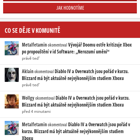
JAK HODNOTÍME
CO SE DĚJE V KOMUNITĚ
Metalfetamin
Vývojář Doomu ostře kritizuje Xbox
okomentoval
po propouštění v id Software: „Nerozumí umění“
právě teď
Aklain
Diablo IV a Overwatch jsou pořád v kurzu.
okomentoval
Blizzard má být aktuálně nejvýkonnějším studiem Xboxu
právě teď
Wollgy
Diablo IV a Overwatch jsou pořád v kurzu.
okomentoval
Blizzard má být aktuálně nejvýkonnějším studiem Xboxu
před 4 minutami
Metalfetamin
Diablo IV a Overwatch jsou pořád v
okomentoval
kurzu. Blizzard má být aktuálně nejvýkonnějším studiem
Xboxu