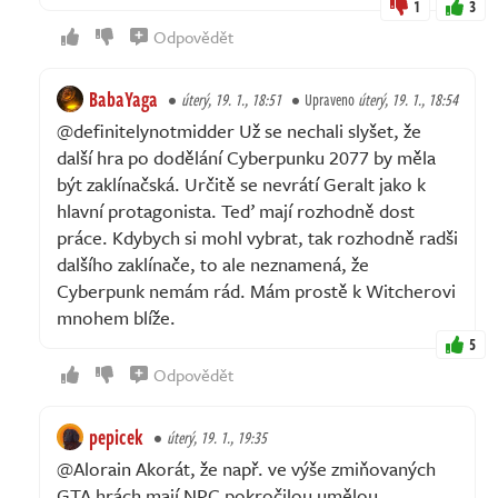
1
3
Odpovědět
BabaYaga
úterý, 19. 1., 18:51
Upraveno
úterý, 19. 1., 18:54
@definitelynotmidder Už se nechali slyšet, že
další hra po dodělání Cyberpunku 2077 by měla
být zaklínačská. Určitě se nevrátí Geralt jako k
hlavní protagonista. Teď mají rozhodně dost
práce. Kdybych si mohl vybrat, tak rozhodně radši
dalšího zaklínače, to ale neznamená, že
Cyberpunk nemám rád. Mám prostě k Witcherovi
mnohem blíže.
5
Odpovědět
pepicek
úterý, 19. 1., 19:35
@Alorain Akorát, že např. ve výše zmiňovaných
GTA hrách mají NPC pokročilou umělou