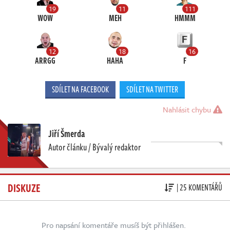
19
11
111
WOW
MEH
HMMM
12
18
16
ARRGG
HAHA
F
SDÍLET NA FACEBOOK
SDÍLET NA TWITTER
Nahlásit chybu
Jiří Šmerda
Autor článku / Bývalý redaktor
DISKUZE
| 25 KOMENTÁŘŮ
Pro napsání komentáře musíš být přihlášen.