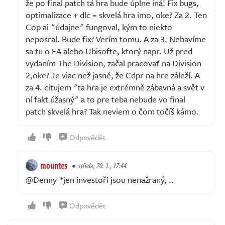
že po final patch tá hra bude úplne iná! Fix bugs,
optimalizace + dlc = skvelá hra imo, oke? Za 2. Ten
Cop ai "údajne" fungoval, kým to niekto
neposral. Bude fix? Verím tomu. A za 3. Nebavíme
sa tu o EA alebo Ubisofte, ktorý napr. Už pred
vydaním The Division, začal pracovať na Division
2,oke? Je viac než jasné, že Cdpr na hre záleží. A
za 4. citujem "ta hra je extrémně zábavná a svět v
ní fakt úžasný" a to pre teba nebude vo final
patch skvelá hra? Tak neviem o čom točíš kámo.
Odpovědět
mountes
středa, 20. 1., 17:44
@Denny *jen investoři jsou nenažraný, ..
Odpovědět