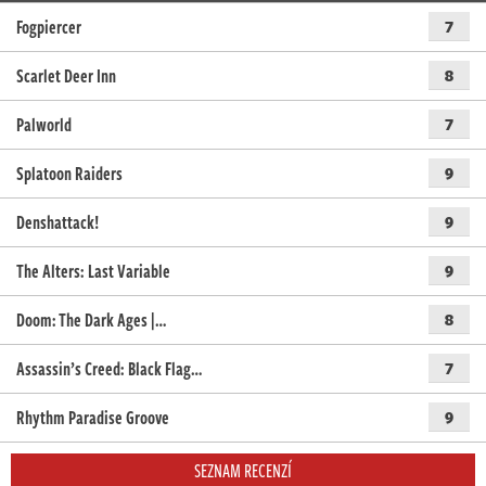
Fogpiercer
7
Scarlet Deer Inn
8
Palworld
7
Splatoon Raiders
9
Denshattack!
9
The Alters: Last Variable
9
Doom: The Dark Ages |…
8
Assassin’s Creed: Black Flag…
7
Rhythm Paradise Groove
9
SEZNAM RECENZÍ