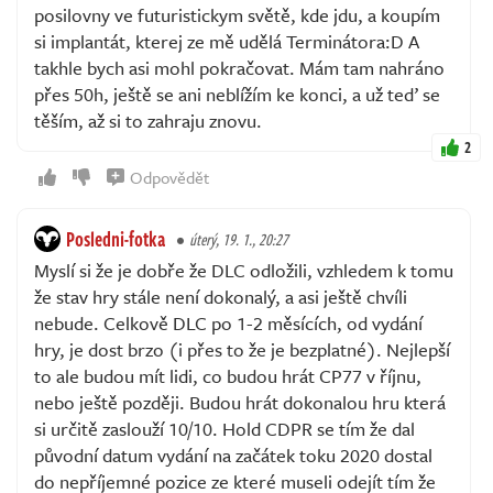
posilovny ve futuristickym světě, kde jdu, a koupím
si implantát, kterej ze mě udělá Terminátora:D A
takhle bych asi mohl pokračovat. Mám tam nahráno
přes 50h, ještě se ani neblížím ke konci, a už teď se
těším, až si to zahraju znovu.
2
Odpovědět
Posledni-fotka
úterý, 19. 1., 20:27
Myslí si že je dobře že DLC odložili, vzhledem k tomu
že stav hry stále není dokonalý, a asi ještě chvíli
nebude. Celkově DLC po 1-2 měsících, od vydání
hry, je dost brzo (i přes to že je bezplatné). Nejlepší
to ale budou mít lidi, co budou hrát CP77 v říjnu,
nebo ještě později. Budou hrát dokonalou hru která
si určitě zaslouží 10/10. Hold CDPR se tím že dal
původní datum vydání na začátek toku 2020 dostal
do nepříjemné pozice ze které museli odejít tím že