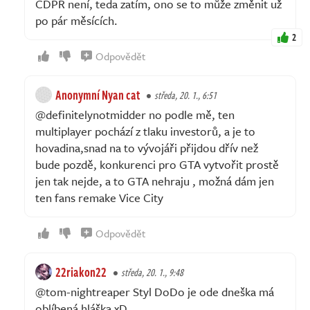
CDPR není, teda zatím, ono se to může změnit už
po pár měsících.
2
Odpovědět
Anonymní Nyan cat
středa, 20. 1., 6:51
@definitelynotmidder no podle mě, ten
multiplayer pochází z tlaku investorů, a je to
hovadina,snad na to vývojáři přijdou dřív než
bude pozdě, konkurenci pro GTA vytvořit prostě
jen tak nejde, a to GTA nehraju , možná dám jen
ten fans remake Vice City
Odpovědět
22riakon22
středa, 20. 1., 9:48
@tom-nightreaper Styl DoDo je ode dneška má
oblíbená hláška xD