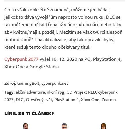
Co to však konkrétně znamená, můžeme jen hádat,
jelikož to dává vývojářům naprosto volnou ruku. DLC se
tak můžeme dočkat třeba již v únoru/februári, nebo taky
až v květnu/máji a později. Mezitím se však tvůrci alespoň
mohou zaměřit na aktualizace, aby tak opravili chyby,
které sužují tento dlouho očekávaný titul.
Cyberpunk 2077
vyšel 10. 12. 2020 na PC, PlayStation 4,
Xbox One a Google Stadia.
Zdroj:
GamingBolt
,
cyberpunk.net
Tagy:
akční adventura
,
akční rpg
,
CD Projekt RED
,
cyberpunk
2077
,
DLC
,
Otevřený svět
,
PlayStation 4
,
Xbox One
,
Zdarma
LÍBIL SE TI ČLÁNEK?