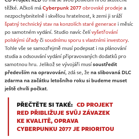
Živě
těžké. Ačkoli má
Cyberpunk 2077
obrovské prodeje
a
nezpochybnitelně i skvělou hratelnost, k zemi ji sráží
špatný technický stav na konzolích staré generace
i měsíc
po samotném vydání. Studio navíc čelí
vyšetřování
polskými úřady
či
soudnímu sporu s vlastními investory
.
Tohle vše se samozřejmě musí podepsat i na plánování
studia a odsouvání vydání připravovaných dodatků pro
samotnou hru. Jelikož se vývojáři musí
soustředit
především na opravování
, zdá se, že
na slibovaná DLC
zdarma na začátku letošního roku si budeme muset
ještě chvíli počkat
.
PŘEČTĚTE SI TAKÉ:
CD PROJEKT
RED PŘIBLIŽUJE SVŮJ ZÁVAZEK
KE KVALITĚ, OPRAVA
CYBERPUNKU 2077 JE PRIORITOU