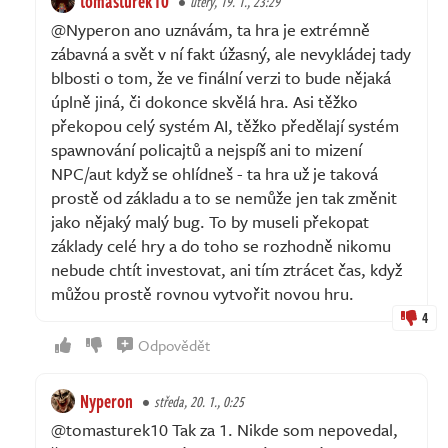
tomasturek10
úterý, 19. 1., 23:29
@Nyperon ano uznávám, ta hra je extrémně
zábavná a svět v ní fakt úžasný, ale nevykládej tady
blbosti o tom, že ve finální verzi to bude nějaká
úplně jiná, či dokonce skvělá hra. Asi těžko
překopou celý systém AI, těžko předělají systém
spawnování policajtů a nejspíš ani to mizení
NPC/aut když se ohlídneš - ta hra už je taková
prostě od základu a to se nemůže jen tak změnit
jako nějaký malý bug. To by museli překopat
základy celé hry a do toho se rozhodně nikomu
nebude chtít investovat, ani tím ztrácet čas, když
můžou prostě rovnou vytvořit novou hru.
4
Odpovědět
Nyperon
středa, 20. 1., 0:25
@tomasturek10 Tak za 1. Nikde som nepovedal,