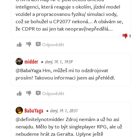
inteligenci, která reaguje s okolím, jízdní model
vozidel a propracovanou fyziku/ simulaci vody,
což se bohužel u CP2077 nekoná... A obávám se,
že CDPR to asi jen tak neopraví/nepředělá...
1
Odpovědět
midder
úterý, 19. 1., 19:59
@BabaYaga Hm, můžeš mi to odzdrojovat
prosím? Takovou informaci jsem asi přehlédl.
Odpovědět
BabaYaga
úterý, 19. 1., 20:51
@definitelynotmidder Zdroj nemám a už ho asi
nenajdu. Mělo by to být singleplayer RPG, ale už
nebudeme hrát za Geralta. Uplyne ještě