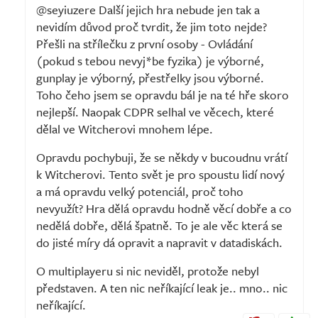
@seyiuzere Další jejich hra nebude jen tak a
nevidím důvod proč tvrdit, že jim toto nejde?
Přešli na střílečku z první osoby - Ovládání
(pokud s tebou nevyj*be fyzika) je výborné,
gunplay je výborný, přestřelky jsou výborné.
Toho čeho jsem se opravdu bál je na té hře skoro
nejlepší. Naopak CDPR selhal ve věcech, které
dělal ve Witcherovi mnohem lépe.
Opravdu pochybuji, že se někdy v bucoudnu vrátí
k Witcherovi. Tento svět je pro spoustu lidí nový
a má opravdu velký potenciál, proč toho
nevyužít? Hra dělá opravdu hodně věcí dobře a co
nedělá dobře, dělá špatně. To je ale věc která se
do jisté míry dá opravit a napravit v datadiskách.
O multiplayeru si nic neviděl, protože nebyl
představen. A ten nic neříkající leak je.. mno.. nic
neříkající.