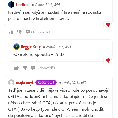
FireBind
čtvrtek, 21. 1., 8:29
Nedivím se, když ani základní hra není na spoustu
platformách v hratelném stavu...
1
Odpovědět
Reggie-Kray
čtvrtek, 21. 1., 8:53
@FireBind Spoustu = 2? :D
1
Odpovědět
majkronyk
ROCKETCLUB
středa, 20. 1., 6:39
Teď jsem zase viděl nějaké video, kde to porovnávají
s GTA a podobnými hrami. Jako přijde mi, že jestli si
někdo chce zahrá GTA, tak ať si prostě zahraje
GTA:) Jako kecy typu, ale v GTA jsem mohl chodit
do posilovny. Jako proč bych sakra chodil do