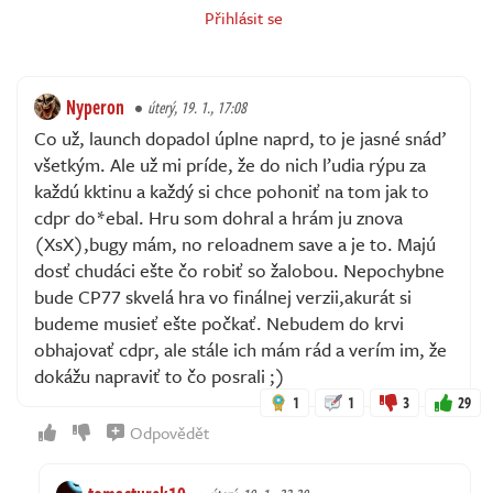
Přihlásit se
Nyperon
úterý, 19. 1., 17:08
Co už, launch dopadol úplne naprd, to je jasné snáď
všetkým. Ale už mi príde, že do nich ľudia rýpu za
každú kktinu a každý si chce pohoniť na tom jak to
cdpr do*ebal. Hru som dohral a hrám ju znova
(XsX),bugy mám, no reloadnem save a je to. Majú
dosť chudáci ešte čo robiť so žalobou. Nepochybne
bude CP77 skvelá hra vo finálnej verzii,akurát si
budeme musieť ešte počkať. Nebudem do krvi
obhajovať cdpr, ale stále ich mám rád a verím im, že
dokážu napraviť to čo posrali ;)
1
1
3
29
Odpovědět