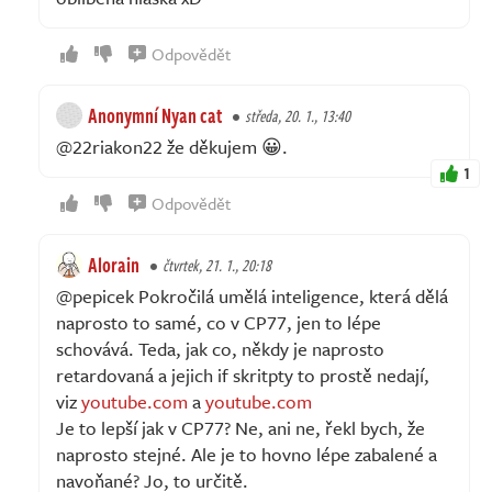
Odpovědět
Anonymní Nyan cat
středa, 20. 1., 13:40
@22riakon22 že děkujem 😀.
1
Odpovědět
Alorain
čtvrtek, 21. 1., 20:18
@pepicek Pokročilá umělá inteligence, která dělá
naprosto to samé, co v CP77, jen to lépe
schovává. Teda, jak co, někdy je naprosto
retardovaná a jejich if skritpty to prostě nedají,
viz
youtube.com
a
youtube.com
Je to lepší jak v CP77? Ne, ani ne, řekl bych, že
naprosto stejné. Ale je to hovno lépe zabalené a
navoňané? Jo, to určitě.