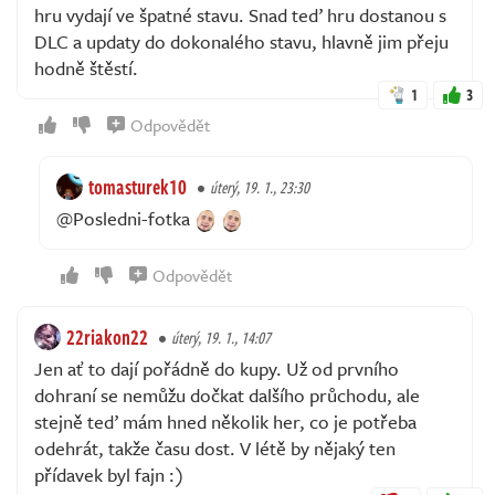
hru vydají ve špatné stavu. Snad teď hru dostanou s
DLC a updaty do dokonalého stavu, hlavně jim přeju
hodně štěstí.
1
3
Odpovědět
tomasturek10
úterý, 19. 1., 23:30
@Posledni-fotka
Odpovědět
22riakon22
úterý, 19. 1., 14:07
Jen ať to dají pořádně do kupy. Už od prvního
dohraní se nemůžu dočkat dalšího průchodu, ale
stejně teď mám hned několik her, co je potřeba
odehrát, takže času dost. V létě by nějaký ten
přídavek byl fajn :)