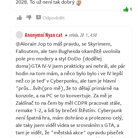
2028. To už není tak dobrý
1
Odpovědět
Anonymní Nyan cat
středa, 20. 1., 4:50
@Alorain Jop to máš pravdu, se Skyrimem,
Falloutem, ale tam Bughesda okamžitě uvolnila
pole pro modery a styl DoDo (dodělej
doma)GTA IV-V jsem prakticky ani nehrál, ale pár
hodin na tom mám, a něco bylo bylo i ve IV lepší
než co je teď v Cyberpunku, ale tam je hlavní
"průs...švih(pro mě), že to dělají primárně na
konzole, a na PC se to konvertuje. Za mě je
Zaklínač to na čem by měl CDPR pracovat stále,
remake 1-2, a lidi by brečeli štěstím. Cyberpunk
není špatná hra, mám dohráno a prolezeno celý,
ale taky jsem viděl videa se srovnáním s GTA, a
tam je vidět, že "městská akce" opravdu píseček