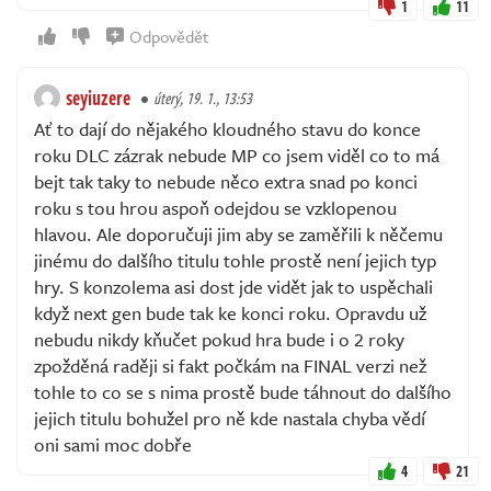
1
11
Odpovědět
seyiuzere
úterý, 19. 1., 13:53
Ať to dají do nějakého kloudného stavu do konce
roku DLC zázrak nebude MP co jsem viděl co to má
bejt tak taky to nebude něco extra snad po konci
roku s tou hrou aspoň odejdou se vzklopenou
hlavou. Ale doporučuji jim aby se zaměřili k něčemu
jinému do dalšího titulu tohle prostě není jejich typ
hry. S konzolema asi dost jde vidět jak to uspěchali
když next gen bude tak ke konci roku. Opravdu už
nebudu nikdy kňučet pokud hra bude i o 2 roky
zpožděná raději si fakt počkám na FINAL verzi než
tohle to co se s nima prostě bude táhnout do dalšího
jejich titulu bohužel pro ně kde nastala chyba vědí
oni sami moc dobře
4
21