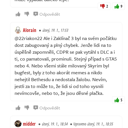
2
9
Odpovědět
Alorain
úterý, 19. 1., 17:53
@22riakon22 Ale i Zaklínač 3 byl na svém počátku
dost zabugovaný a plný chybek. Jenže lidi na to
úspěšně zapomněli, CDPR se pak vytáhl s DLC a i
ti, co pamatovali, prominuli. Stejný případ s GTA5
nebo 4. Nebo všemi stále milovaný Skyrim byl
bugfest, byly z toho akorát memes a nikdo
nehejtil Bethesdu a nedostala žalobu. Nevím,
jestli za to může to, že lidi si od toho vysnili
nevímcovše, nebo to, že jsou děsné plačka.
5
Odpovědět
midder
úterý, 19. 1., 18:34
Upraveno
úterý, 19. 1., 18:35