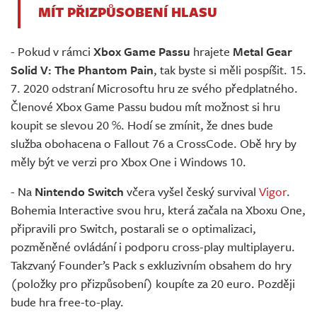
MÍT PŘIZPŮSOBENÍ HLASU
- Pokud v rámci
Xbox Game Passu
hrajete
Metal Gear
Solid V: The Phantom Pain
, tak byste si měli pospíšit. 15.
7. 2020 odstraní Microsoftu hru ze svého předplatného.
Členové Xbox Game Passu budou mít možnost si hru
koupit se slevou 20 %. Hodí se zmínit, že dnes bude
služba obohacena o Fallout 76 a CrossCode. Obě hry by
měly být ve verzi pro Xbox One i Windows 10.
- Na
Nintendo Switch
včera vyšel český survival
Vigor
.
Bohemia Interactive svou hru, která začala na Xboxu One,
připravili pro Switch, postarali se o optimalizaci,
pozměněné ovládání i podporu cross-play multiplayeru.
Takzvaný Founder’s Pack s exkluzivním obsahem do hry
(položky pro přizpůsobení) koupíte za 20 euro. Později
bude hra free-to-play.