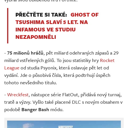
PŘEČTĚTE SI TAKÉ:
GHOST OF
TSUSHIMA SLAVÍ 5 LET. NA
INFAMOUS VE STUDIU
NEZAPOMNĚLI
-
75 milionů hráčů
, pět miliard odehraných zápasů a 29
miliard vstřelených gólů. To jsou statistiky hry
Rocket
League
od studia Psyonix, která oslavuje pět let od
vydání. Jde o působivá čísla, která podtrhují úspěch
tohoto nevšedního titulu.
-
Wreckfest
, nástupce série FlatOut, přidává nový turnaj,
tratě a výzvy. Vyšlo také placené DLC s novým obsahem v
podobě
Banger Bash
módu.