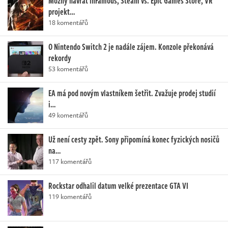
Možný návrat inFamous, Steam vs. Epic Games Store, VR
projekt…
18 komentářů
O Nintendo Switch 2 je nadále zájem. Konzole překonává
rekordy
53 komentářů
EA má pod novým vlastníkem šetřit. Zvažuje prodej studií
i…
49 komentářů
Už není cesty zpět. Sony připomíná konec fyzických nosičů
na…
117 komentářů
Rockstar odhalil datum velké prezentace GTA VI
119 komentářů