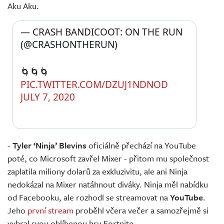
Aku Aku.
— CRASH BANDICOOT: ON THE RUN 
(@CRASHONTHERUN) 
🌀🌀🌀 
PIC.TWITTER.COM/DZUJ1NDNOD
JULY 7, 2020
-
Tyler ‘Ninja’ Blevins
oficiálně přechází na YouTube
poté, co Microsoft zavřel Mixer - přitom mu společnost
zaplatila miliony dolarů za exkluzivitu, ale ani Ninja
nedokázal na Mixer natáhnout diváky. Ninja měl nabídku
od Facebooku, ale rozhodl se streamovat na
YouTube
.
Jeho
první stream
proběhl včera večer a samozřejmě si
vybral svou oblíbenou hru Fortnite.