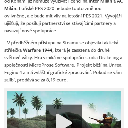
od Konami již nemůže využívat licenci na
Inter Milán
a
AC
Milán
. Loňské PES 2020 nebude touto změnou
ovlivněno, ale bude mít vliv na letošní PES 2021. Vývojáři
ujišťují, že posilují partnerství se stávajícími partnery a
navazují nové spolupráce.
- V předběžném přístupu na Steamu se objevila taktická
střílečka
Warfare 1944
, která je zasazena do druhé
světové války. Hra vzniká ve spolupráci studia Drakeling a
společnosti MicroProse Software. Projekt běží na Unreal
Enginu 4 a má zvláštní grafické zpracování. Pokud se vám
zalíbí, prodává se za 8,19 euro.