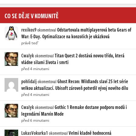
CO SE DĚJE V KOMUNITĚ
rexikos9
Odstartovala multiplayerová beta Gears of
okomentoval
War: E-Day. Optimalizace na konzolích je ukázková
právě teď
Cwalyk
Titan Quest 2 dostává novou třídu, která
okomentoval
vládne silami života i smrti
před 4 minutami
pohlidalj
Ghost Recon: Wildlands slaví 25 let série
okomentoval
velkou aktualizací. Ubisoft zároveň potvrdil vývoj nového dílu
před 4 minutami
Cwalyk
Gothic 1 Remake dostane podporu modů i
okomentoval
legendární Marvin Mode
před 6 minutami
LukasVokurka1
Velmi kladně hodnocená
okomentoval