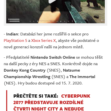
-
Indian
: Databázi her jsme rozšířili o sekce pro
PlayStation 5
a
Xbox Series X
, abyste vše podstatné o
nové generaci konzolí našli na jednom místě.
- Předplatitelé
Nintendo Switch Online
se mohou těšit
na další pecky z éry NES a SNES. Konkrétně dojde na
Donkey Kong Country
(SNES),
Natsume
Championship Wrestling
(SNES) a
The Immortal
(NES). Hry budou dostupné od 15. 7. 2020.
PŘEČTĚTE SI TAKÉ:
CYBERPUNK
2077 PŘEDSTAVUJE ROZDÍLNÉ
ČTVRTI NIGHT CITY A NEBUDE