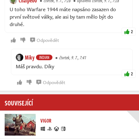
Chalpe00
čtvrtek, 9. 7., 7:28
Upraveno
čtvrtek, 9. 7., 7:28
U toho Warfare 1944 máte napsáno zasazen do
první světové války, ale asi by tam mělo být do
druhé.
2
Odpovědět
Miky
INDIAN
čtvrtek, 9. 7., 7:41
Máš pravdu. Díky
2
Odpovědět
SOUVISEJÍCÍ
VIGOR