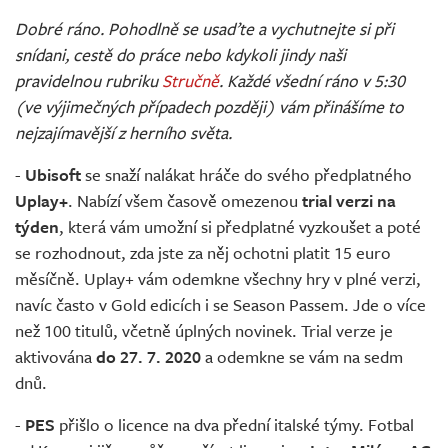
Živě
Dobré ráno. Pohodlně se usaďte a vychutnejte si při
snídani, cestě do práce nebo kdykoli jindy naši
pravidelnou rubriku
Stručně
. Každé všední ráno v 5:30
(ve výjimečných případech později) vám přinášíme to
nejzajímavější z herního světa.
-
Ubisoft
se snaží nalákat hráče do svého předplatného
Uplay+
. Nabízí všem časově omezenou
trial verzi na
týden
, která vám umožní si předplatné vyzkoušet a poté
se rozhodnout, zda jste za něj ochotni platit 15 euro
měsíčně. Uplay+ vám odemkne všechny hry v plné verzi,
navíc často v Gold edicích i se Season Passem. Jde o více
než 100 titulů, včetně úplných novinek. Trial verze je
aktivována
do 27. 7. 2020
a odemkne se vám na sedm
dnů.
-
PES
přišlo o licence na dva přední italské týmy. Fotbal