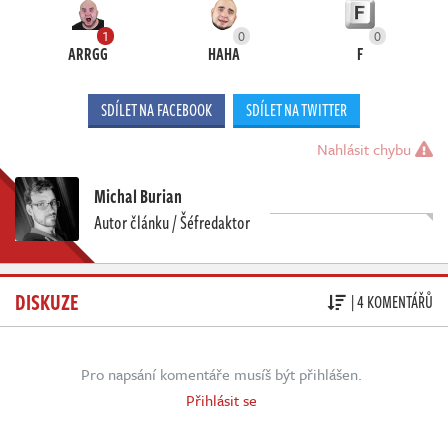
1
0
0
ARRGG
HAHA
F
SDÍLET NA FACEBOOK
SDÍLET NA TWITTER
Nahlásit chybu
Michal Burian
Autor článku / Šéfredaktor
DISKUZE
| 4 KOMENTÁŘŮ
Pro napsání komentáře musíš být přihlášen.
Přihlásit se