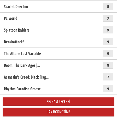
Scarlet Deer Inn
8
Palworld
7
Splatoon Raiders
9
Denshattack!
9
The Alters: Last Variable
9
Doom: The Dark Ages |…
8
Assassin’s Creed: Black Flag…
7
Rhythm Paradise Groove
9
SEZNAM RECENZÍ
JAK HODNOTÍME