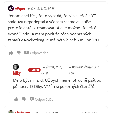
vViper
čtvrtek, 9. 7., 14:48
Jenom chci říct, že to vypadá, že Ninja ještě s YT
smlouvu nepodepsal a včera streamoval spíše
protože chtěl streamovat. Ale je možné, že ještě
skončí jinde. A mám pocit že těch odehraných
zápasů v Rocketleague má být víc než 5 milionů :D
Odpovědět
čtvrtek, 9. 7.,
Upraveno
čtvrtek, 9. 7.,
INDIAN
Miky
15:00
15:00
Mělo být miliard. Už bych neměl Stručně psát po
půlnoci :-D Díky. Vážím si pozorných čtenářů.
Odpovědět