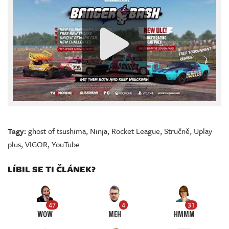
Tagy:
ghost of tsushima
,
Ninja
,
Rocket League
,
Stručně
,
Uplay
plus
,
VIGOR
,
YouTube
LÍBIL SE TI ČLÁNEK?
47
4
31
WOW
MEH
HMMM