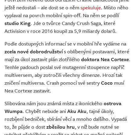
Živě
ještě nedostali – ale dost se o něm
spekuluje
. Místo něho
vyplaval na povrch mobilní spin-off. Na něm se podílí
studio King
. Jde o tvůrce Candy Crush Saga, které
Activision v roce 2016 koupil za 5,9 miliardy dolarů.
Podle dostupných informací se v mobilní hře vydáme na
zcela nové dobrodružství
s oblíbenými postavami, které
mají za úkol zastavit plán zlotřilého
doktora Nea Cortexe
.
Tenhle padouch poslal své mutagenní stoupence napříč
multiversem, aby zotročili všechny dimenze. Hrozí tak
zničení multiversa. Crash pomocí své sestry
Coco
musí
Nea Cortexe zastavit.
Slibována nám jsou známá místa z ikonického
ostrova
Wumpa
. Chybět nebude ani
Aku Aku
, tajné úkoly,
rozbíjení bedniček, sbírání věcí a mnoho dalšího. Vypadá
to, že půjde o dost
zběsilou hru
, v níž bude nutné se
vyhýbat překážkám a snažit se získat co možná nejlepší