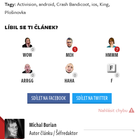
Tagy:
Activision
,
android
,
Crash Bandicoot
,
ios
,
King
,
Plošinovka
LÍBIL SE TI ČLÁNEK?
0
1
7
WOW
MEH
HMMM
0
0
0
ARRGG
HAHA
F
SDÍLET NA FACEBOOK
SDÍLET NA TWITTER
Nahlásit chybu
Michal Burian
Autor článku / Šéfredaktor