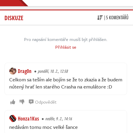
DISKUZE
| 5 KOMENTÁŘŮ
Pro napsání komentáře musíš být přihlášen.
Přihlásit se
Drag0n
pondělí, 10. 2., 12:58
Celkom sa teším ale bojím se že to zkazia a že budem
nútený hrať len starého Crasha na emulátore :D
Odpovědět
Honza1Kus
neděle, 9. 2., 14:16
nedávám tomu moc velké šance