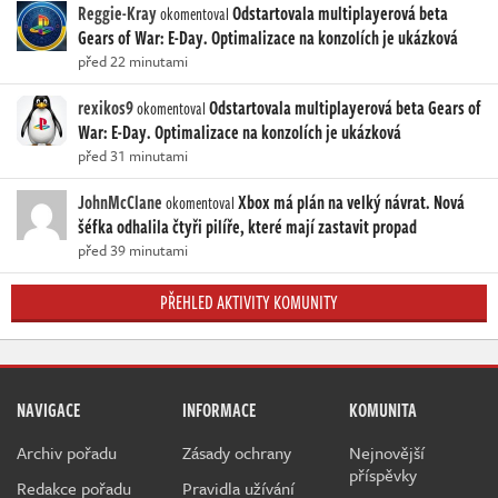
Reggie-Kray
Odstartovala multiplayerová beta
okomentoval
Gears of War: E-Day. Optimalizace na konzolích je ukázková
před 22 minutami
rexikos9
Odstartovala multiplayerová beta Gears of
okomentoval
War: E-Day. Optimalizace na konzolích je ukázková
před 31 minutami
JohnMcClane
Xbox má plán na velký návrat. Nová
okomentoval
šéfka odhalila čtyři pilíře, které mají zastavit propad
před 39 minutami
PŘEHLED AKTIVITY KOMUNITY
NAVIGACE
INFORMACE
KOMUNITA
Archiv pořadu
Zásady ochrany
Nejnovější
příspěvky
Redakce pořadu
Pravidla užívání