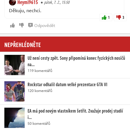
Heymi9615
pátek, 7. 2., 15:50
Děkuju, nechci.
1
3
Odpovědět
NEPŘEHLÉDNĚTE
Už není cesty zpět. Sony připomíná konec fyzických nosičů
na…
119 komentářů
Rockstar odhalil datum velké prezentace GTA VI
120 komentářů
EA má pod novým vlastníkem šetřit. Zvažuje prodej studií
i…
50 komentářů