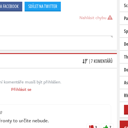
Sc
NA FACEBOOK
SDÍLET NA TWITTER
Nahlásit chybu
Pa
Sp
De
Th
| 7 KOMENTÁŘŮ
Do
ní komentáře musíš být přihlášen.
As
Přihlásit se
Rh
40
fronty to určite nebude.
3
7