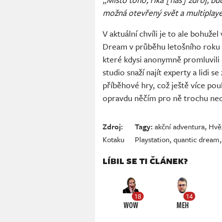
možná otevřený svět a multiplay
V aktuální chvíli je to ale bohuže
Dream v průběhu letošního roku
které kdysi anonymně promluvili d
studio snaží najít experty a lidi
příběhové hry, což ještě více pou
opravdu něčím pro ně trochu neo
Zdroj:
Tagy:
akční adventura
,
Hvě
Kotaku
Playstation
,
quantic dream
LÍBIL SE TI ČLÁNEK?
18
14
WOW
MEH