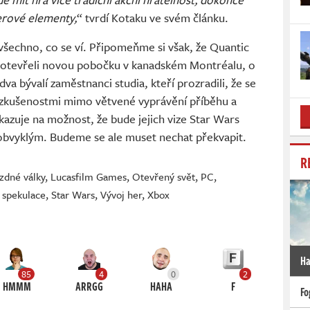
erové elementy,
“ tvrdí Kotaku ve svém článku.
l všechno, co se ví. Připomeňme si však, že Quantic
 otevřeli novou pobočku v kanadském Montréalu, o
va bývalí zaměstnanci studia, kteří prozradili, že se
 se zkušenostmi mimo větvené vyprávění příběhu a
kazuje na možnost, že bude jejich vize Star Wars
bvyklým. Budeme se ale muset nechat překvapit.
R
zdné války
,
Lucasfilm Games
,
Otevřený svět
,
PC
,
,
spekulace
,
Star Wars
,
Vývoj her
,
Xbox
Ha
85
4
0
2
HMMM
ARRGG
HAHA
F
Fo