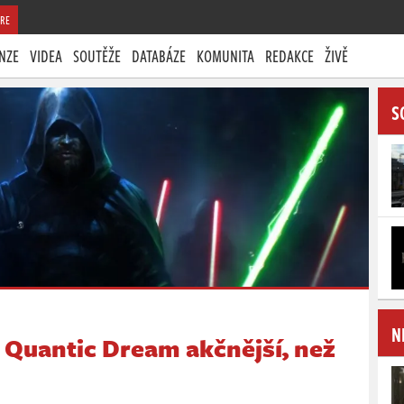
RE
NZE
VIDEA
SOUTĚŽE
DATABÁZE
KOMUNITA
REDAKCE
ŽIVĚ
S
N
 Quantic Dream akčnější, než