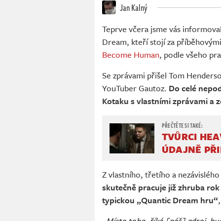
Jan Kalný
Teprve včera jsme vás informovali
Dream, kteří stojí za příběhovým
Become Human
, podle všeho pra
Se zprávami přišel Tom Henderso
YouTuber Gautoz.
Do celé nepod
Kotaku s vlastními zprávami a z
TVŮRCI HEA
ÚDAJNĚ PŘ
Z vlastního, třetího a nezávisléh
skutečně pracuje již zhruba rok
typickou „Quantic Dream hru“
„
Místo toho, říká [náš] zdroj, bu