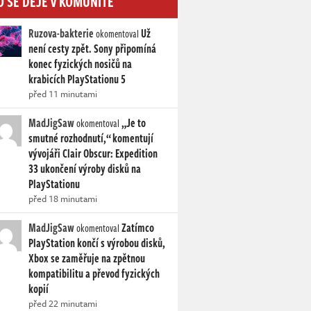
O SE DĚJE V KOMUNITĚ
Ruzova-bakterie
Už
okomentoval
není cesty zpět. Sony připomíná
konec fyzických nosičů na
krabicích PlayStationu 5
před 11 minutami
MadJigSaw
„Je to
okomentoval
smutné rozhodnutí,“ komentují
vývojáři Clair Obscur: Expedition
33 ukončení výroby disků na
PlayStationu
před 18 minutami
MadJigSaw
Zatímco
okomentoval
PlayStation končí s výrobou disků,
Xbox se zaměřuje na zpětnou
kompatibilitu a převod fyzických
kopií
před 22 minutami