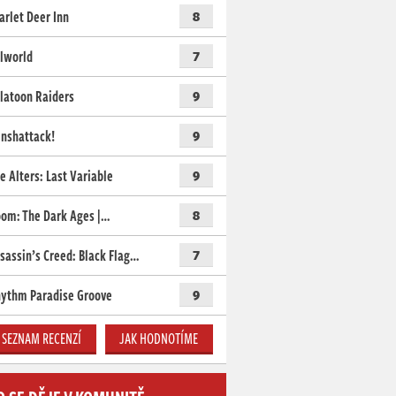
arlet Deer Inn
8
lworld
7
latoon Raiders
9
nshattack!
9
e Alters: Last Variable
9
om: The Dark Ages |…
8
sassin’s Creed: Black Flag…
7
ythm Paradise Groove
9
SEZNAM RECENZÍ
JAK HODNOTÍME