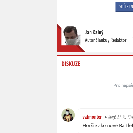
SDÍLET 
Jan Kalný
Autor článku / Redaktor
DISKUZE
Pro napsá
valmonter
úterý, 21. 9., 13:
Horšie ako nové Battle