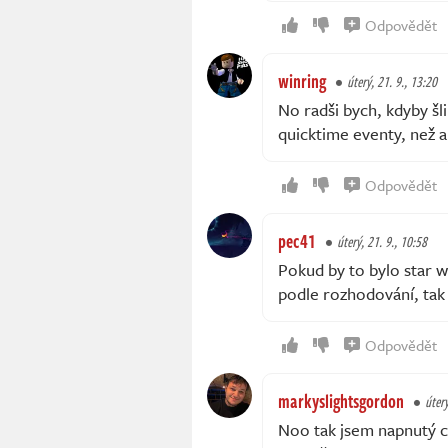
Odpovědět
winring
úterý, 21. 9., 13:20
No radši bych, kdyby šl
quicktime eventy, než a
Odpovědět
pec41
úterý, 21. 9., 10:58
Pokud by to bylo star 
podle rozhodování, tak 
Odpovědět
markyslightsgordon
úterý
Noo tak jsem napnutý co 