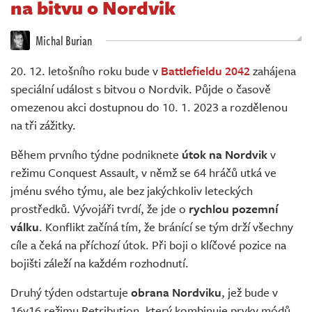
na bitvu o Nordvik
Živě
Michal Burian
20. 12. letošního roku bude v
Battlefieldu 2042
zahájena
speciální událost s bitvou o Nordvik. Půjde o časově
omezenou akci dostupnou do 10. 1. 2023 a rozdělenou
na tři zážitky.
Během prvního týdne podniknete
útok na Nordvik
v
režimu Conquest Assault, v němž se 64 hráčů utká ve
jménu svého týmu, ale bez jakýchkoliv leteckých
prostředků. Vývojáři tvrdí, že jde o
rychlou pozemní
válku
. Konflikt začíná tím, že bránící se tým drží všechny
cíle a čeká na příchozí útok. Při boji o klíčové pozice na
bojišti záleží na každém rozhodnutí.
Druhý týden odstartuje
obrana Nordviku
, jež bude v
16v16 režimu Retribution, který kombinuje prvky módů