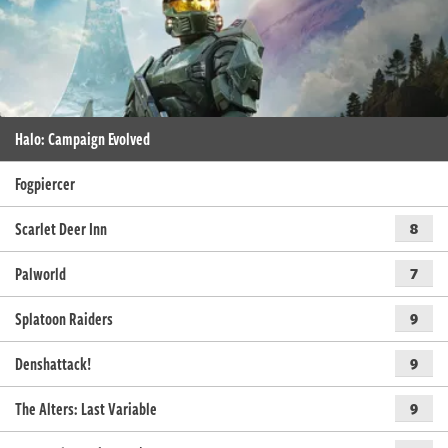
Halo: Campaign Evolved
Fogpiercer
Scarlet Deer Inn
8
Palworld
7
Splatoon Raiders
9
Denshattack!
9
The Alters: Last Variable
9