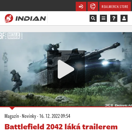
REALMERCH.STORE
Magazín
Recenze
Videa
Soutěže
Databáze
Komunita
Magazín
·
Novinky
·
16. 12. 2022 09:54
Redakce
Battlefield 2042 láká trailerem