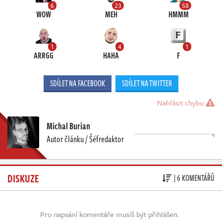
6
23
58
WOW
MEH
HMMM
1
4
1
ARRGG
HAHA
F
SDÍLET NA FACEBOOK
SDÍLET NA TWITTER
Nahlásit chybu
Michal Burian
Autor článku / Šéfredaktor
DISKUZE
| 6 KOMENTÁŘŮ
Pro napsání komentáře musíš být přihlášen.