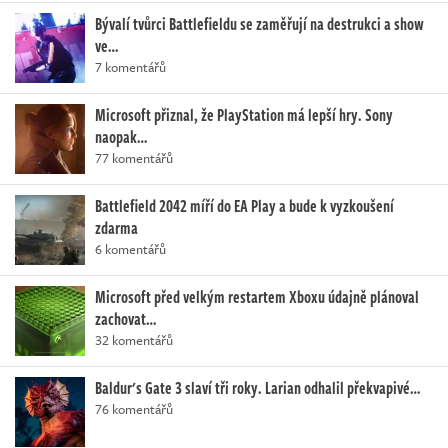
Bývalí tvůrci Battlefieldu se zaměřují na destrukci a show
ve…
7 komentářů
Microsoft přiznal, že PlayStation má lepší hry. Sony
naopak…
77 komentářů
Battlefield 2042 míří do EA Play a bude k vyzkoušení
zdarma
6 komentářů
Microsoft před velkým restartem Xboxu údajně plánoval
zachovat…
32 komentářů
Baldur's Gate 3 slaví tři roky. Larian odhalil překvapivé…
76 komentářů