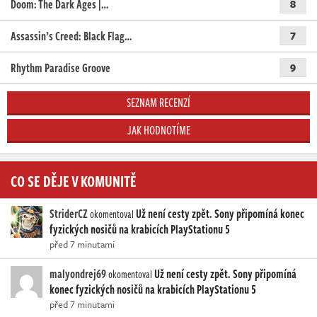
Doom: The Dark Ages |…
8
Assassin’s Creed: Black Flag…
7
Rhythm Paradise Groove
9
SEZNAM RECENZÍ
JAK HODNOTÍME
CO SE DĚJE V KOMUNITĚ
StriderCZ
Už není cesty zpět. Sony připomíná konec
okomentoval
fyzických nosičů na krabicích PlayStationu 5
před 7 minutami
malyondrej69
Už není cesty zpět. Sony připomíná
okomentoval
konec fyzických nosičů na krabicích PlayStationu 5
před 7 minutami