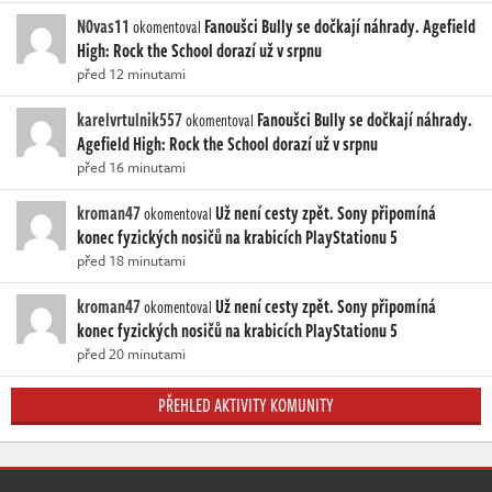
N0vas11
Fanoušci Bully se dočkají náhrady. Agefield
okomentoval
High: Rock the School dorazí už v srpnu
před 12 minutami
karelvrtulnik557
Fanoušci Bully se dočkají náhrady.
okomentoval
Agefield High: Rock the School dorazí už v srpnu
před 16 minutami
kroman47
Už není cesty zpět. Sony připomíná
okomentoval
konec fyzických nosičů na krabicích PlayStationu 5
před 18 minutami
kroman47
Už není cesty zpět. Sony připomíná
okomentoval
konec fyzických nosičů na krabicích PlayStationu 5
před 20 minutami
PŘEHLED AKTIVITY KOMUNITY