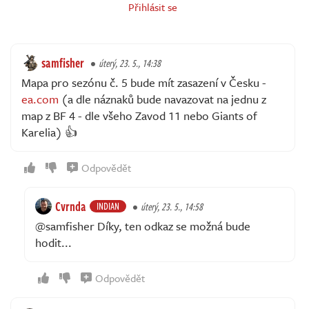
Přihlásit se
samfisher
úterý, 23. 5., 14:38
Mapa pro sezónu č. 5 bude mít zasazení v Česku -
ea.com
(a dle náznaků bude navazovat na jednu z
map z BF 4 - dle všeho Zavod 11 nebo Giants of
Karelia) 👍
Odpovědět
Cvrnda
INDIAN
úterý, 23. 5., 14:58
@samfisher Díky, ten odkaz se možná bude
hodit...
Odpovědět