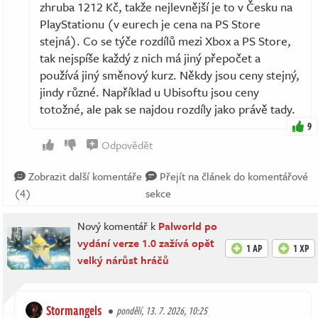
zhruba 1212 Kč, takže nejlevnější je to v Česku na
PlayStationu (v eurech je cena na PS Store
stejná). Co se týče rozdílů mezi Xbox a PS Store,
tak nejspíše každý z nich má jiný přepočet a
používá jiný směnový kurz. Někdy jsou ceny stejný,
jindy různé. Například u Ubisoftu jsou ceny
totožné, ale pak se najdou rozdíly jako právě tady.
9
Odpovědět
Zobrazit další komentáře
Přejít na článek do komentářové
(4)
sekce
Nový komentář k
Palworld po
vydání verze 1.0 zažívá opět
1 AP
1 XP
velký nárůst hráčů
Stormangels
pondělí, 13. 7. 2026, 10:25