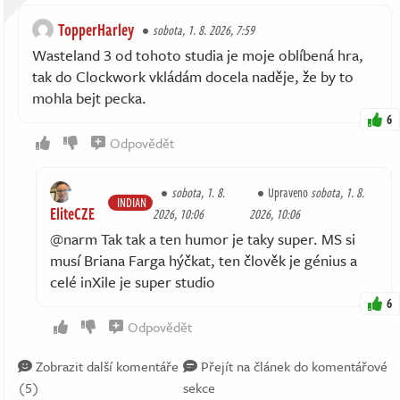
TopperHarley
sobota, 1. 8. 2026, 7:59
Wasteland 3 od tohoto studia je moje oblíbená hra,
tak do Clockwork vkládám docela naděje, že by to
mohla bejt pecka.
6
Odpovědět
sobota, 1. 8.
Upraveno
sobota, 1. 8.
INDIAN
EliteCZE
2026, 10:06
2026, 10:06
@narm Tak tak a ten humor je taky super. MS si
musí Briana Farga hýčkat, ten člověk je génius a
celé inXile je super studio
6
Odpovědět
Zobrazit další komentáře
Přejít na článek do komentářové
(5)
sekce