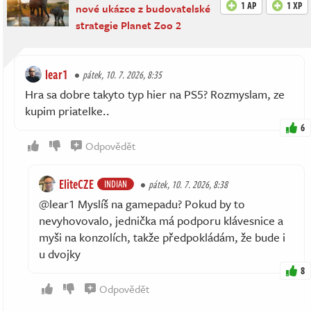
1 AP
1 XP
nové ukázce z budovatelské
strategie Planet Zoo 2
lear1
pátek, 10. 7. 2026, 8:35
Hra sa dobre takyto typ hier na PS5? Rozmyslam, ze
kupim priatelke..
6
Odpovědět
EliteCZE
INDIAN
pátek, 10. 7. 2026, 8:38
@lear1 Myslíš na gamepadu? Pokud by to
nevyhovovalo, jednička má podporu klávesnice a
myši na konzolích, takže předpokládám, že bude i
u dvojky
8
Odpovědět