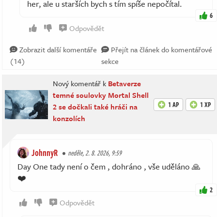
her, ale u starších bych s tím spíše nepočítal.
6
Odpovědět
Zobrazit další komentáře
Přejít na článek do komentářové
(14)
sekce
Nový komentář k
Betaverze
temné soulovky Mortal Shell
1 AP
1 XP
2 se dočkali také hráči na
konzolích
JohnnyR
neděle, 2. 8. 2026, 9:59
Day One tady není o čem , dohráno , vše uděláno 🙏
❤️
2
Odpovědět