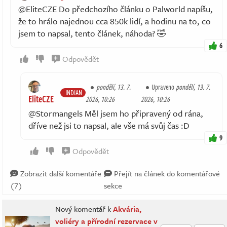
@EliteCZE Do předchozího článku o Palworld napíšu,
že to hrálo najednou cca 850k lidí, a hodinu na to, co
jsem to napsal, tento článek, náhoda? 🤣
6
Odpovědět
pondělí, 13. 7.
Upraveno
pondělí, 13. 7.
INDIAN
EliteCZE
2026, 10:26
2026, 10:26
@Stormangels Měl jsem ho připravený od rána,
dříve než jsi to napsal, ale vše má svůj čas :D
9
Odpovědět
Zobrazit další komentáře
Přejít na článek do komentářové
(7)
sekce
Nový komentář k
Akvária,
voliéry a přírodní rezervace v