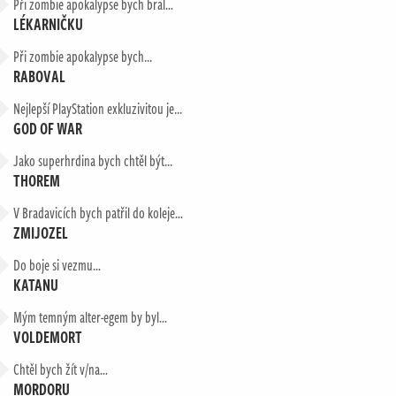
Při zombie apokalypse bych bral…
LÉKARNIČKU
Při zombie apokalypse bych...
RABOVAL
Nejlepší PlayStation exkluzivitou je...
GOD OF WAR
Jako superhrdina bych chtěl být...
THOREM
V Bradavicích bych patřil do koleje…
ZMIJOZEL
Do boje si vezmu…
KATANU
Mým temným alter-egem by byl…
VOLDEMORT
Chtěl bych žít v/na…
MORDORU