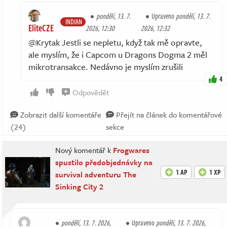
pondělí, 13. 7.
Upraveno
pondělí, 13. 7.
INDIAN
EliteCZE
2026, 12:30
2026, 12:32
@Krytak Jestli se nepletu, když tak mě opravte,
ale myslím, že i Capcom u Dragons Dogma 2 měl
mikrotransakce. Nedávno je myslím zrušili
4
Odpovědět
Zobrazit další komentáře
Přejít na článek do komentářové
(24)
sekce
Nový komentář k
Frogwares
spustilo předobjednávky na
1 AP
1 XP
survival adventuru The
Sinking City 2
pondělí, 13. 7. 2026,
Upraveno
pondělí, 13. 7. 2026,