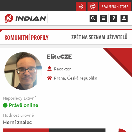
REALMERCH.STORE
Magazín
KOMUNITNÍ PROFILY
ZPĚT NA SEZNAM UŽIVATELŮ
Recenze
EliteCZE
Videa
Redaktor
Soutěže
Praha, Česká republika
Databáze
Naposledy aktivní
Právě online
Komunita
Hodnost úrovně
Redakce
Herní znalec