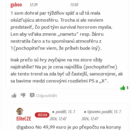
gaboo
12:39
13:50
1 som dohral par týždňov späť a už tá mala
okúzľujúcu atmosféru. Trocha si ale neviem
predstaviť, čo pod tým survival hororom myslia.
Len aby vďaka zmene „nametu" resp. žánru
nestratila čaro a tu spomínanú atmosféru z
1(pochopiteľne viem, že príbeh bude iný).
Inak prečo sú hry zvyčajne na ms store vždy
najdrahšie? Na pc je cena najnižšia (pochopiteľne)
ale tento trend sa zda byť už častejší, samozrejme, ak
sa bavime medzi cenovými rozdielmi PS a „X".
5
Odpovědět
pondělí, 13. 7.
Upraveno
pondělí, 13. 7.
INDIAN
EliteCZE
2026, 12:42
2026, 12:47
@gaboo No 49,99 euro je po přepočtu na koruny