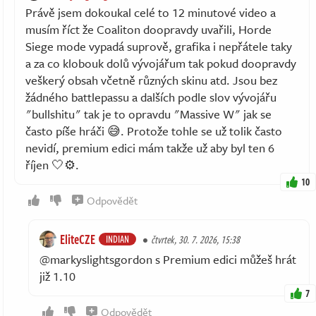
Právě jsem dokoukal celé to 12 minutové video a
musím říct že Coaliton doopravdy uvařili, Horde
Siege mode vypadá suprově, grafika i nepřátele taky
a za co klobouk dolů vývojářum tak pokud doopravdy
veškerý obsah včetně různých skinu atd. Jsou bez
žádného battlepassu a dalších podle slov vývojářu
"bullshitu" tak je to opravdu "Massive W" jak se
často píše hráči 😅. Protože tohle se už tolik často
nevidí, premium edici mám takže už aby byl ten 6
říjen 🤍⚙️.
10
Odpovědět
EliteCZE
INDIAN
čtvrtek, 30. 7. 2026, 15:38
@markyslightsgordon s Premium edici můžeš hrát
již 1.10
7
Odpovědět