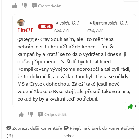
Odpovědět
středa, 15. 7.
Upraveno
středa, 15. 7.
INDIAN
EliteCZE
2026, 7:24
2026, 7:24
@Reggie-Kray Souhlasím, ale i to mě třeba
nebránilo si tu hru užít až do konce. Tím, že
kampaň byla kratší se to dalo vydržet a i dnes si ji
občas připomenu. Další díl bych bral hned.
Komplikovaný vývoj tomu neprospěl a asi byli rádi,
že to dokončili, ale základ tam byl. Třeba se někdy
MS a Crytek dohodnou. Záleží také jestli nové
vedení Xboxu o Ryse stojí, ale přesně takovou hru,
pokud by byla kvalitní teď potřebují.
7
Odpovědět
Zobrazit další komentáře
Přejít na článek do komentářové
(3)
sekce