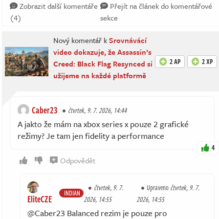
Zobrazit další komentáře
Přejít na článek do komentářové
(4)
sekce
Nový komentář k
Srovnávácí
video dokazuje, že Assassin’s
2 AP
2 XP
Creed: Black Flag Resynced si
užijeme na každé platformě
Caber23
čtvrtek, 9. 7. 2026, 14:44
A jakto že mám na xbox series x pouze 2 grafické
režimy? Je tam jen fidelity a performance
4
Odpovědět
čtvrtek, 9. 7.
Upraveno
čtvrtek, 9. 7.
INDIAN
EliteCZE
2026, 14:55
2026, 14:55
@Caber23 Balanced rezim je pouze pro