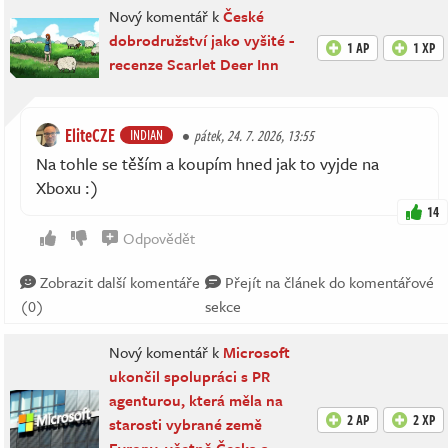
Nový komentář k
České
dobrodružství jako vyšité -
1 AP
1 XP
recenze Scarlet Deer Inn
EliteCZE
INDIAN
pátek, 24. 7. 2026, 13:55
Na tohle se těším a koupím hned jak to vyjde na
Xboxu :)
14
Odpovědět
Zobrazit další komentáře
Přejít na článek do komentářové
(0)
sekce
Nový komentář k
Microsoft
ukončil spolupráci s PR
agenturou, která měla na
2 AP
2 XP
starosti vybrané země
Evropy, včetně Česka a