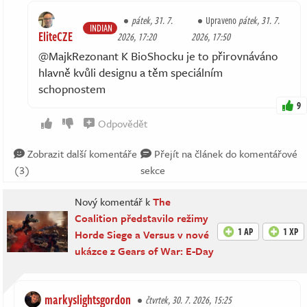
pátek, 31. 7.
Upraveno
pátek, 31. 7.
INDIAN
EliteCZE
2026, 17:20
2026, 17:50
@MajkRezonant K BioShocku je to přirovnáváno
hlavně kvůli designu a těm speciálním
schopnostem
9
Odpovědět
Zobrazit další komentáře
Přejít na článek do komentářové
(3)
sekce
Nový komentář k
The
Coalition představilo režimy
1 AP
1 XP
Horde Siege a Versus v nové
ukázce z Gears of War: E-Day
markyslightsgordon
čtvrtek, 30. 7. 2026, 15:25