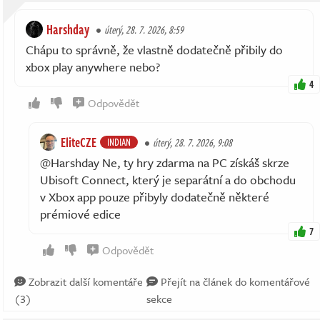
Harshday
úterý, 28. 7. 2026, 8:59
Chápu to správně, že vlastně dodatečně přibily do
xbox play anywhere nebo?
4
Odpovědět
EliteCZE
INDIAN
úterý, 28. 7. 2026, 9:08
@Harshday Ne, ty hry zdarma na PC získáš skrze
Ubisoft Connect, který je separátní a do obchodu
v Xbox app pouze přibyly dodatečně některé
prémiové edice
7
Odpovědět
Zobrazit další komentáře
Přejít na článek do komentářové
(3)
sekce