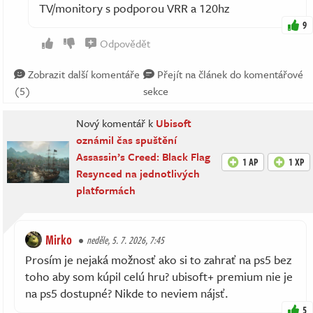
TV/monitory s podporou VRR a 120hz
9
Odpovědět
Zobrazit další komentáře
Přejít na článek do komentářové
(5)
sekce
Nový komentář k
Ubisoft
oznámil čas spuštění
Assassin’s Creed: Black Flag
1 AP
1 XP
Resynced na jednotlivých
platformách
Mirko
neděle, 5. 7. 2026, 7:45
Prosím je nejaká možnosť ako si to zahrať na ps5 bez
toho aby som kúpil celú hru? ubisoft+ premium nie je
na ps5 dostupné? Nikde to neviem nájsť.
5