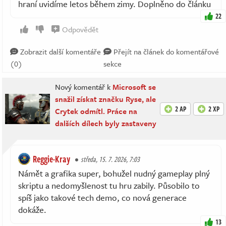
hraní uvidíme letos během zimy. Doplněno do článku
22
Odpovědět
Zobrazit další komentáře
Přejít na článek do komentářové
(0)
sekce
Nový komentář k
Microsoft se
snažil získat značku Ryse, ale
2 AP
2 XP
Crytek odmítl. Práce na
dalších dílech byly zastaveny
Reggie-Kray
středa, 15. 7. 2026, 7:03
Námět a grafika super, bohužel nudný gameplay plný
skriptu a nedomyšlenost tu hru zabily. Působilo to
spíš jako takové tech demo, co nová generace
dokáže.
13