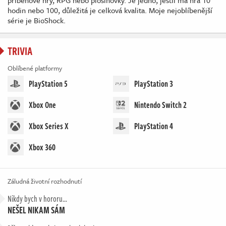
příběhové hry, RPG nebo plošinovky. Je jedno, jestli má hra 10
hodin nebo 100, důležitá je celková kvalita. Moje nejoblíbenější
série je BioShock.
TRIVIA
Oblíbené platformy
PlayStation 5
PlayStation 3
Xbox One
Nintendo Switch 2
Xbox Series X
PlayStation 4
Xbox 360
Záludná životní rozhodnutí
Nikdy bych v hororu…
NEŠEL NIKAM SÁM