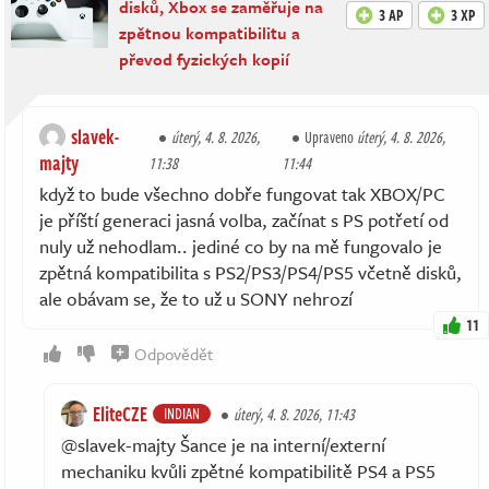
disků, Xbox se zaměřuje na
3 AP
3 XP
zpětnou kompatibilitu a
převod fyzických kopií
slavek-
úterý, 4. 8. 2026,
Upraveno
úterý, 4. 8. 2026,
majty
11:38
11:44
když to bude všechno dobře fungovat tak XBOX/PC
je příští generaci jasná volba, začínat s PS potřetí od
nuly už nehodlam.. jediné co by na mě fungovalo je
zpětná kompatibilita s PS2/PS3/PS4/PS5 včetně disků,
ale obávam se, že to už u SONY nehrozí
11
Odpovědět
EliteCZE
INDIAN
úterý, 4. 8. 2026, 11:43
@slavek-majty Šance je na interní/externí
mechaniku kvůli zpětné kompatibilitě PS4 a PS5