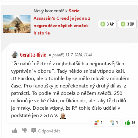
Nový komentář k
Série
Assassin’s Creed je jedna z
3 AP
3 XP
nejprodávanějších značek
historie
Geralt-z-Rivie
pondělí, 13. 7. 2026, 11:46
"že nabízí některé z nejbohatších a nejpoutavějších
vyprávění v oboru". Tady někdo snídal vtipnou kaši.
:D Pardon, ale o tomhle by se mělo mluvit v minulém
čase. Pro fanoušky je nepřekonatelný druhý díl asi z
patnácti. To podle mě docela o něčem svědčí. 250
milionů je velké číslo, neříkám nic, ale taky těch dílů
je mraky. Docela vtipný, že R* tohle číslo udělal v
podstatě jen z GTA V.
1
1
16
Odpovědět