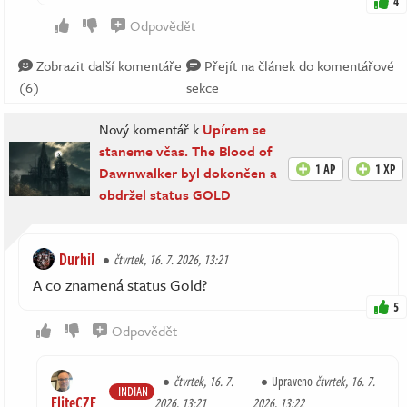
4
Odpovědět
Zobrazit další komentáře
Přejít na článek do komentářové
(6)
sekce
Nový komentář k
Upírem se
staneme včas. The Blood of
1 AP
1 XP
Dawnwalker byl dokončen a
obdržel status GOLD
Durhil
čtvrtek, 16. 7. 2026, 13:21
A co znamená status Gold?
5
Odpovědět
čtvrtek, 16. 7.
Upraveno
čtvrtek, 16. 7.
INDIAN
EliteCZE
2026, 13:21
2026, 13:22