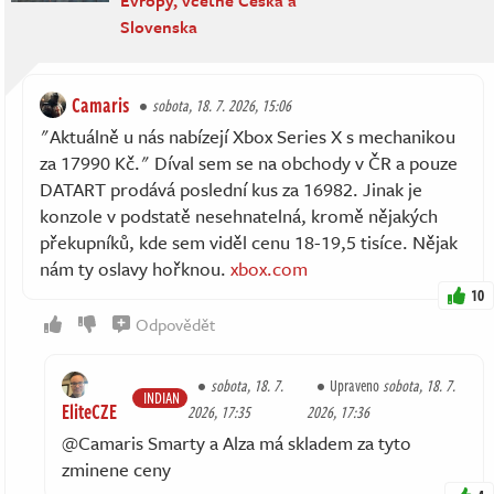
Slovenska
Camaris
sobota, 18. 7. 2026, 15:06
"Aktuálně u nás nabízejí Xbox Series X s mechanikou
za 17990 Kč." Díval sem se na obchody v ČR a pouze
DATART prodává poslední kus za 16982. Jinak je
konzole v podstatě nesehnatelná, kromě nějakých
překupníků, kde sem viděl cenu 18-19,5 tisíce. Nějak
nám ty oslavy hořknou.
xbox.com
10
Odpovědět
sobota, 18. 7.
Upraveno
sobota, 18. 7.
INDIAN
EliteCZE
2026, 17:35
2026, 17:36
@Camaris Smarty a Alza má skladem za tyto
zminene ceny