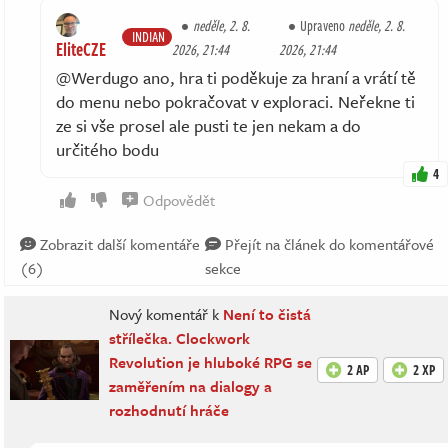
neděle, 2. 8.
Upraveno
neděle, 2. 8.
INDIAN
EliteCZE
2026, 21:44
2026, 21:44
@Werdugo ano, hra ti poděkuje za hraní a vrátí tě
do menu nebo pokračovat v exploraci. Neřekne ti
ze si vše prosel ale pusti te jen nekam a do
určitého bodu
4
Odpovědět
Zobrazit další komentáře
Přejít na článek do komentářové
(6)
sekce
Nový komentář k
Není to čistá
střílečka. Clockwork
Revolution je hluboké RPG se
2 AP
2 XP
zaměřením na dialogy a
rozhodnutí hráče