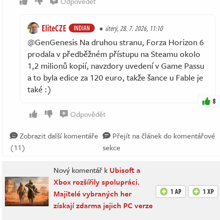
Odpovědět
EliteCZE
INDIAN
úterý, 28. 7. 2026, 11:10
@GenGenesis Na druhou stranu, Forza Horizon 6
prodala v předběžném přístupu na Steamu okolo
1,2 milionů kopií, navzdory uvedení v Game Passu
a to byla edice za 120 euro, takže šance u Fable je
také :)
8
Odpovědět
Zobrazit další komentáře
Přejít na článek do komentářové
(11)
sekce
Nový komentář k
Ubisoft a
Xbox rozšířily spolupráci.
1 AP
1 XP
Majitelé vybraných her
získají zdarma jejich PC verze