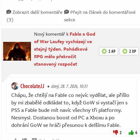
Zobrazit další komentáře
Přejít na článek do komentářové
(3)
sekce
Nový komentář k
Fable a God
of War Laufey vycházejí ve
stejný týden. Pohádkové
2 AP
2 XP
RPG mělo překročit
stanovený rozpočet
ChocolateJJ
úterý, 28. 7. 2026, 10:31
Chápu, že chtějí na Fable co nejvíc vydělat, ale přišlo
by mi zbabělé odkládat to, když GoW si vystačí jen s
PS5 a Fable bude mít navíc všechny tři platformy.
Nesmysl. Dostanou boost od PC a Xboxu a po
dohrání GoW se hráči přesunou k delšímu Fable.
2
6