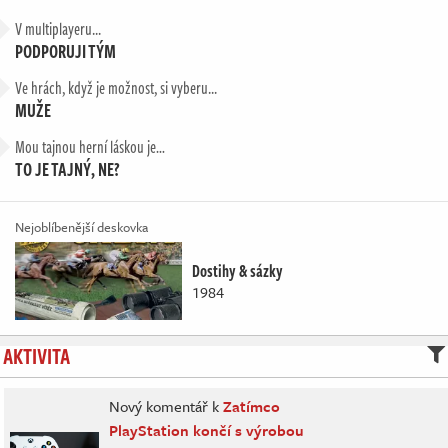
V multiplayeru...
PODPORUJI TÝM
Ve hrách, když je možnost, si vyberu...
MUŽE
Mou tajnou herní láskou je…
TO JE TAJNÝ, NE?
Nejoblíbenější deskovka
Dostihy & sázky
1984
AKTIVITA
Nový komentář k
Zatímco
PlayStation končí s výrobou