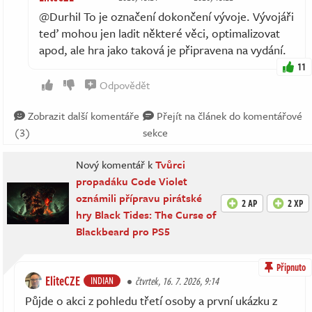
@Durhil To je označení dokončení vývoje. Vývojáři
teď mohou jen ladit některé věci, optimalizovat
apod, ale hra jako taková je připravena na vydání.
11
Odpovědět
Zobrazit další komentáře
Přejít na článek do komentářové
(3)
sekce
Nový komentář k
Tvůrci
propadáku Code Violet
oznámili přípravu pirátské
2 AP
2 XP
hry Black Tides: The Curse of
Blackbeard pro PS5
Připnuto
EliteCZE
INDIAN
čtvrtek, 16. 7. 2026, 9:14
Půjde o akci z pohledu třetí osoby a první ukázku z