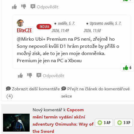
Odpovědět
neděle, 5. 7.
Upraveno
neděle, 5. 7.
INDIAN
EliteCZE
2026, 11:49
2026, 11:50
@Mirko Ubi+ Premium na PS neni, zřejmě ho
Sony nepovoli kvůli D1 hrám protože by přišli o
možný zisk, ale to je jen moje domněnka.
Premium je jen na PC a Xboxu
6
Odpovědět
Zobrazit další komentáře
Přejít na článek do komentářové
(4)
sekce
Nový komentář k
Capcom
mění termín vydání akční
3 AP
3 XP
adventury Onimusha: Way of
the Sword