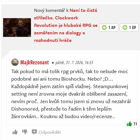
Nový komentář k
Není to čistá
střílečka. Clockwork
Revolution je hluboké RPG se
1 AP
1 XP
zaměřením na dialogy a
rozhodnutí hráče
MajkRezonant
pátek, 31. 7. 2026, 16:53
Tak pokud to má tolik rpg prvků, tak to nebude moc
podobné asi ani tomu Bioshocku. Nebo? ;D...
Každopádně jsem zatím spíš vlažnej. Steampunkovej
setting není zrovna moje dvakrát oblíbené zasazení,
nevím proč. Jen kvůli tomu jsem si znovu už nezahrál
Dishonored, přestože to řadím k těm lepším
žánrovkám.. Kouknu až budou video/recenze..
11
Odpovědět