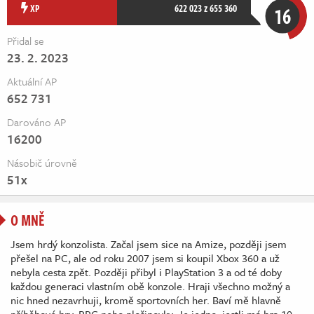
Živě
XP
622 023 z 655 360
16
Přidal se
23. 2. 2023
Aktuální AP
652 731
Darováno AP
16200
Násobič úrovně
51x
O MNĚ
Jsem hrdý konzolista. Začal jsem sice na Amize, později jsem
přešel na PC, ale od roku 2007 jsem si koupil Xbox 360 a už
nebyla cesta zpět. Později přibyl i PlayStation 3 a od té doby
každou generaci vlastním obě konzole. Hraji všechno možný a
nic hned nezavrhuji, kromě sportovních her. Baví mě hlavně