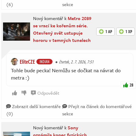
(6)
sekce
Nový komentář k
Metro 2039
se vrací ke kořenům série.
1 AP
1 XP
Otevřený svět ustupuje
hororu v temných tunelech
EliteCZE
INDIAN
čtvrtek, 2. 7. 2026, 7:51
Tohle bude pecka! Nemůžu se dočkat na návrat do
metra :)
28
Odpovědět
Zobrazit další komentáře
Přejít na článek do komentářové
(0)
sekce
Nový komentář k
Sony
oznámila konec fyzických