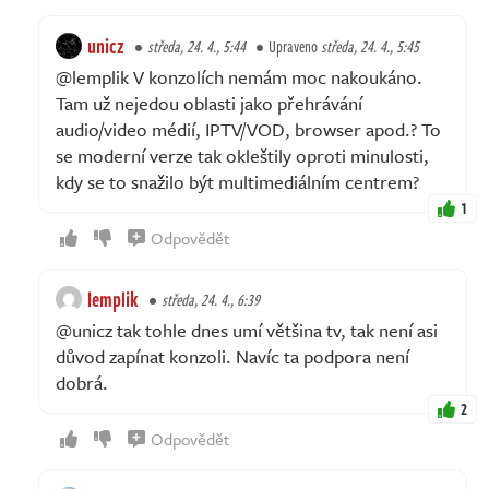
unicz
středa, 24. 4., 5:44
Upraveno
středa, 24. 4., 5:45
@lemplik V konzolích nemám moc nakoukáno.
Tam už nejedou oblasti jako přehrávání
audio/video médií, IPTV/VOD, browser apod.? To
se moderní verze tak okleštily oproti minulosti,
kdy se to snažilo být multimediálním centrem?
1
Odpovědět
lemplik
středa, 24. 4., 6:39
@unicz tak tohle dnes umí většina tv, tak není asi
důvod zapínat konzoli. Navíc ta podpora není
dobrá.
2
Odpovědět