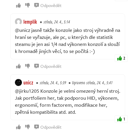
Odpovědět
lemplik
středa, 24. 4., 5:14
@unicz jasně takže konzole jako stroj výhradně na
hraní se vyřazuje, ale pc, u kterých dle statistik
steamu je jen asi 1/4 nad výkonem konzolí a slouží
k hromadě jiných věcí, to se počítá :-)
2
Odpovědět
unicz
středa, 24. 4., 5:39
Upraveno
středa, 24. 4., 5:41
@jirku1205 Konzole je velmi omezený herní stroj.
Jak portfoliem her, tak podporou HID, výkonem,
ergonomií, form factorem, modifikace her,
zpětná kompatibilita atd. atd.
1
Odpovědět