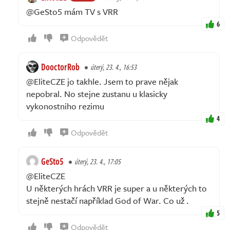
@GeSto5 mám TV s VRR
6
Odpovědět
DooctorRob
úterý, 23. 4., 16:53
@EliteCZE jo takhle. Jsem to prave nějak
nepobral. No stejne zustanu u klasicky
vykonostniho rezimu
4
Odpovědět
GeSto5
úterý, 23. 4., 17:05
@EliteCZE
U některých hrách VRR je super a u některých to
stejně nestačí například God of War. Co už .
5
Odpovědět