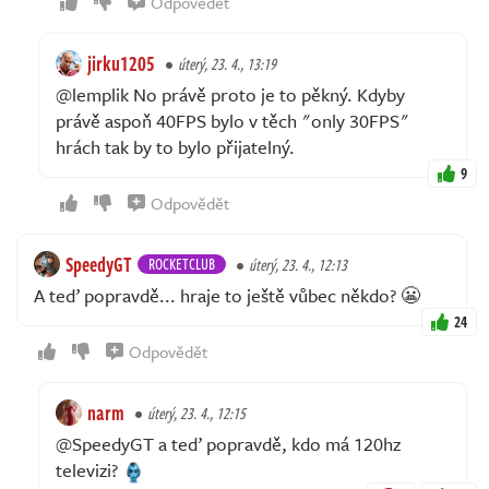
Odpovědět
jirku1205
úterý, 23. 4., 13:19
@lemplik No právě proto je to pěkný. Kdyby
právě aspoň 40FPS bylo v těch "only 30FPS"
hrách tak by to bylo přijatelný.
9
Odpovědět
SpeedyGT
ROCKETCLUB
úterý, 23. 4., 12:13
A teď popravdě... hraje to ještě vůbec někdo? 😬
24
Odpovědět
narm
úterý, 23. 4., 12:15
@SpeedyGT a teď popravdě, kdo má 120hz
televizi?