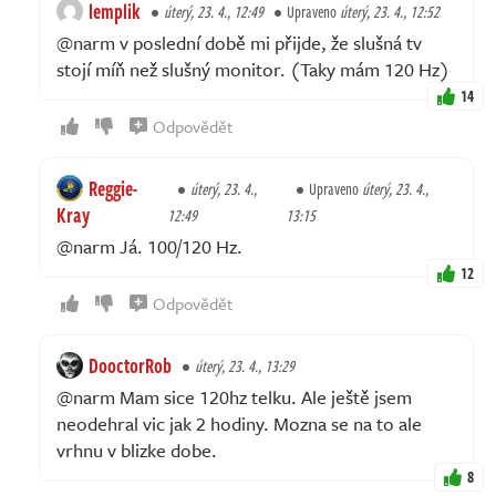
lemplik
úterý, 23. 4., 12:49
Upraveno
úterý, 23. 4., 12:52
@narm v poslední době mi přijde, že slušná tv
stojí míň než slušný monitor. (Taky mám 120 Hz)
14
Odpovědět
Reggie-
úterý, 23. 4.,
Upraveno
úterý, 23. 4.,
Kray
12:49
13:15
@narm Já. 100/120 Hz.
12
Odpovědět
DooctorRob
úterý, 23. 4., 13:29
@narm Mam sice 120hz telku. Ale ještě jsem
neodehral vic jak 2 hodiny. Mozna se na to ale
vrhnu v blizke dobe.
8