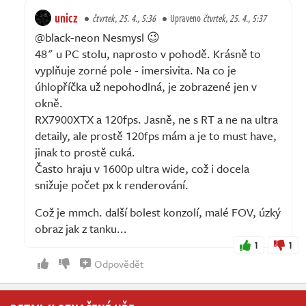
unicz
čtvrtek, 25. 4., 5:36
Upraveno
čtvrtek, 25. 4., 5:37
@black-neon Nesmysl 😉
48" u PC stolu, naprosto v pohodě. Krásně to
vyplňuje zorné pole - imersivita. Na co je
úhlopříčka už nepohodlná, je zobrazené jen v
okně.
RX7900XTX a 120fps. Jasně, ne s RT a ne na ultra
detaily, ale prostě 120fps mám a je to must have,
jinak to prostě cuká.
Často hraju v 1600p ultra wide, což i docela
snižuje počet px k renderování.
Což je mmch. další bolest konzolí, malé FOV, úzký
obraz jak z tanku...
1
1
Odpovědět