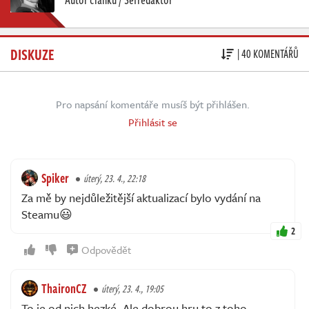
DISKUZE
| 40 KOMENTÁŘŮ
Pro napsání komentáře musíš být přihlášen.
Přihlásit se
Spiker
úterý, 23. 4., 22:18
Za mě by nejdůležitější aktualizací bylo vydání na
Steamu😃
2
Odpovědět
ThaironCZ
úterý, 23. 4., 19:05
To je od nich hezké. Ale dobrou hru to z toho