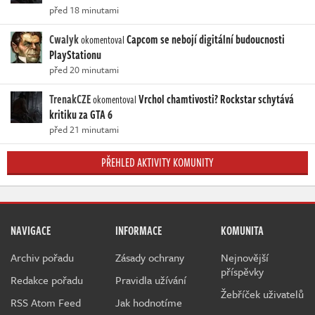
před 18 minutami
Cwalyk
Capcom se nebojí digitální budoucnosti
okomentoval
PlayStationu
před 20 minutami
TrenakCZE
Vrchol chamtivosti? Rockstar schytává
okomentoval
kritiku za GTA 6
před 21 minutami
PŘEHLED AKTIVITY KOMUNITY
NAVIGACE
INFORMACE
KOMUNITA
Archiv pořadu
Zásady ochrany
Nejnovější
příspěvky
Redakce pořadu
Pravidla užívání
Žebříček uživatelů
RSS Atom Feed
Jak hodnotíme