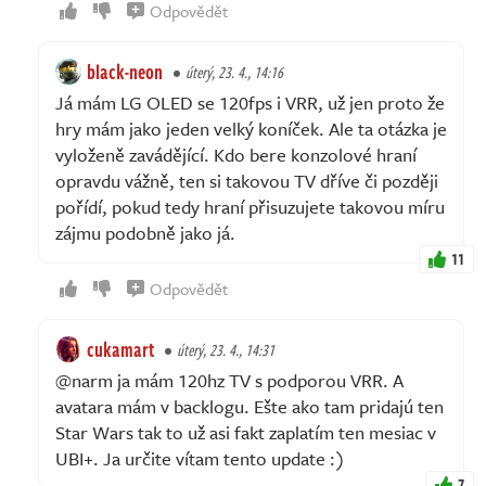
Odpovědět
black-neon
úterý, 23. 4., 14:16
Já mám LG OLED se 120fps i VRR, už jen proto že
hry mám jako jeden velký koníček. Ale ta otázka je
vyloženě zavádějící. Kdo bere konzolové hraní
opravdu vážně, ten si takovou TV dříve či později
pořídí, pokud tedy hraní přisuzujete takovou míru
zájmu podobně jako já.
11
Odpovědět
cukamart
úterý, 23. 4., 14:31
@narm ja mám 120hz TV s podporou VRR. A
avatara mám v backlogu. Ešte ako tam pridajú ten
Star Wars tak to už asi fakt zaplatím ten mesiac v
UBI+. Ja určite vítam tento update :)
7