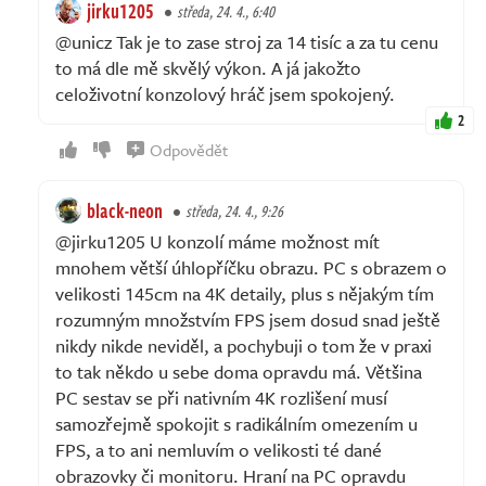
jirku1205
středa, 24. 4., 6:40
@unicz Tak je to zase stroj za 14 tisíc a za tu cenu
to má dle mě skvělý výkon. A já jakožto
celoživotní konzolový hráč jsem spokojený.
2
Odpovědět
black-neon
středa, 24. 4., 9:26
@jirku1205 U konzolí máme možnost mít
mnohem větší úhlopříčku obrazu. PC s obrazem o
velikosti 145cm na 4K detaily, plus s nějakým tím
rozumným množstvím FPS jsem dosud snad ještě
nikdy nikde neviděl, a pochybuji o tom že v praxi
to tak někdo u sebe doma opravdu má. Většina
PC sestav se při nativním 4K rozlišení musí
samozřejmě spokojit s radikálním omezením u
FPS, a to ani nemluvím o velikosti té dané
obrazovky či monitoru. Hraní na PC opravdu