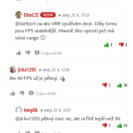
EliteCZE
INDIAN
úterý, 23. 4., 17:53
@GeSto5 na xku VRR využívám dost. Díky tomu
jsou FPS stabilnější. Hlavně Xko oproti ps5 má
vetsi range 🙂
3
3
Odpovědět
jirku1205
úterý, 23. 4., 12:55
Ale 40 FPS už je pěkný.
1
10
Odpovědět
lemplik
úterý, 23. 4., 12:57
@jirku1205 pěkný moc ne, ale určitě lepší než 30.
1
13