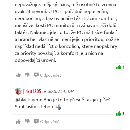
nepovažuji za nějaký luxus, mě osobně to zrovna
dvakrát nevoní. U PC si pořádně neposedím,
neodpočinu, a bez ovladače též ztrácím komfort,
menší velikosti PC monitorů tu zábavu sráží dolů
taktéž. Nakonec jde i o to, že PC má tisíce funkcí
a hraní her vlastně ani není jejich prioritou, což se
například nedá říct o konzolích, které naopak hry
za priority považují, a komfort je u nich na
odpovídající úrovni.
3
Odpovědět
jirku1205
středa, 24. 4., 9:44
@black-neon Ano je to to přesně tak jak píšeš.
Souhlasím s tebou.
2
Odpovědět