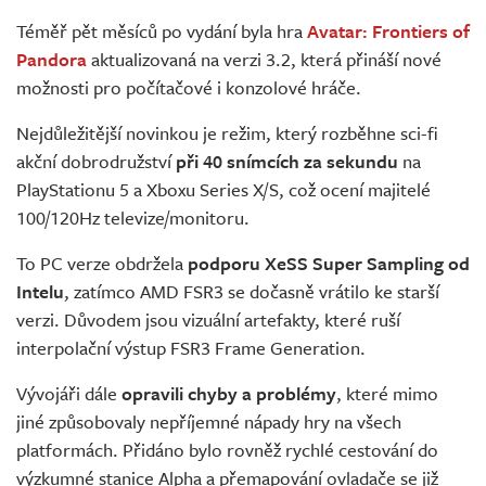
Živě
Téměř pět měsíců po vydání byla hra
Avatar: Frontiers of
Pandora
aktualizovaná na verzi 3.2, která přináší nové
možnosti pro počítačové i konzolové hráče.
Nejdůležitější novinkou je režim, který rozběhne sci-fi
akční dobrodružství
při 40 snímcích za sekundu
na
PlayStationu 5 a Xboxu Series X/S, což ocení majitelé
100/120Hz televize/monitoru.
To PC verze obdržela
podporu XeSS Super Sampling od
Intelu
, zatímco AMD FSR3 se dočasně vrátilo ke starší
verzi. Důvodem jsou vizuální artefakty, které ruší
interpolační výstup FSR3 Frame Generation.
Vývojáři dále
opravili chyby a problémy
, které mimo
jiné způsobovaly nepříjemné nápady hry na všech
platformách. Přidáno bylo rovněž rychlé cestování do
výzkumné stanice Alpha a přemapování ovladače se již