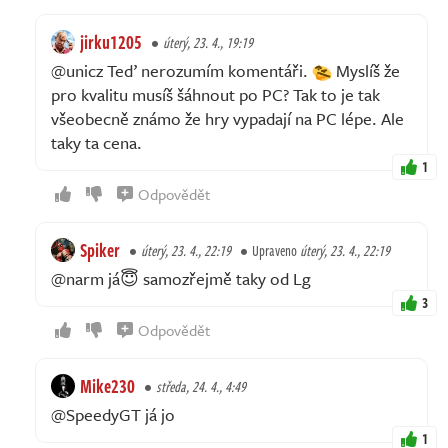
jirku1205
úterý, 23. 4., 19:19
@unicz Teď nerozumím komentáři.
Myslíš že
pro kvalitu musíš šáhnout po PC? Tak to je tak
všeobecně známo že hry vypadají na PC lépe. Ale
taky ta cena.
1
Odpovědět
Spiker
úterý, 23. 4., 22:19
Upraveno
úterý, 23. 4., 22:19
@narm já😇 samozřejmě taky od Lg
3
Odpovědět
Mike230
středa, 24. 4., 4:49
@SpeedyGT já jo
1