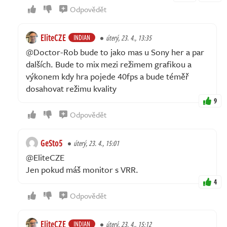
Odpovědět
EliteCZE
INDIAN
úterý, 23. 4., 13:35
@Doctor-Rob bude to jako mas u Sony her a par
dalších. Bude to mix mezi režimem grafikou a
výkonem kdy hra pojede 40fps a bude téměř
dosahovat režimu kvality
9
Odpovědět
GeSto5
úterý, 23. 4., 15:01
@EliteCZE
Jen pokud máš monitor s VRR.
4
Odpovědět
EliteCZE
INDIAN
úterý, 23. 4., 15:12