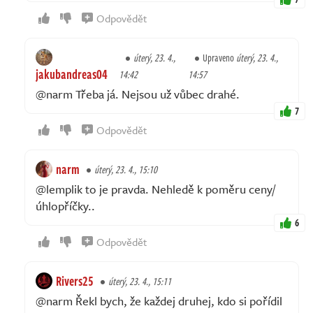
Odpovědět
úterý, 23. 4.,
Upraveno
úterý, 23. 4.,
jakubandreas04
14:42
14:57
@narm Třeba já. Nejsou už vůbec drahé.
7
Odpovědět
narm
úterý, 23. 4., 15:10
@lemplik to je pravda. Nehledě k poměru ceny/
úhlopříčky..
6
Odpovědět
Rivers25
úterý, 23. 4., 15:11
@narm Řekl bych, že každej druhej, kdo si pořídil