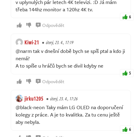
v uplynulých pár letech 4K televizi. :D Já mám
třeba 144hz monitor a 120hz 4K tv.
6
Odpovědět
Kiwi-21
úterý, 23. 4., 17:19
@narm tak v dnešní době bych se spíš ptal a kdo ji
nemá?
A to spíše u hráčů bych se divil kdyby ne
5
Odpovědět
jirku1205
úterý, 23. 4., 17:26
@black-neon Taky mám LG OLED na doporučení
kolegy z práce. A je to kvalitka. Za tu cenu ještě
aby nebyla.
6