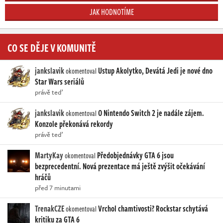
JAK HODNOTÍME
CO SE DĚJE V KOMUNITĚ
jankslavik
Ustup Akolytko, Devátá Jedi je nové dno
okomentoval
Star Wars seriálů
právě teď
jankslavik
O Nintendo Switch 2 je nadále zájem.
okomentoval
Konzole překonává rekordy
právě teď
MartyKay
Předobjednávky GTA 6 jsou
okomentoval
bezprecedentní. Nová prezentace má ještě zvýšit očekávání
hráčů
před 7 minutami
TrenakCZE
Vrchol chamtivosti? Rockstar schytává
okomentoval
kritiku za GTA 6