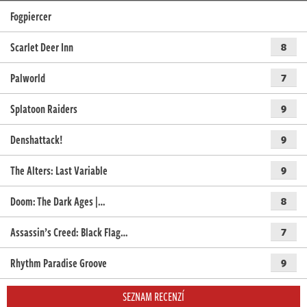
Fogpiercer
Scarlet Deer Inn
8
Palworld
7
Splatoon Raiders
9
Denshattack!
9
The Alters: Last Variable
9
Doom: The Dark Ages |…
8
Assassin’s Creed: Black Flag…
7
Rhythm Paradise Groove
9
SEZNAM RECENZÍ