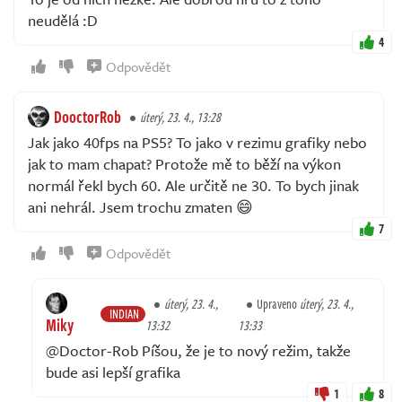
neudělá :D
4
Odpovědět
DooctorRob
úterý, 23. 4., 13:28
Jak jako 40fps na PS5? To jako v rezimu grafiky nebo
jak to mam chapat? Protože mě to běží na výkon
normál řekl bych 60. Ale určitě ne 30. To bych jinak
ani nehrál. Jsem trochu zmaten 😄
7
Odpovědět
úterý, 23. 4.,
Upraveno
úterý, 23. 4.,
INDIAN
Miky
13:32
13:33
@Doctor-Rob Píšou, že je to nový režim, takže
bude asi lepší grafika
1
8