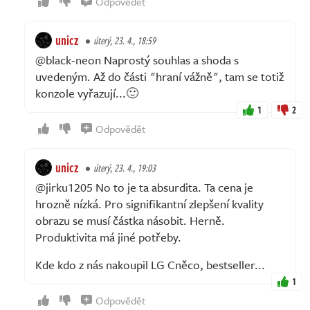
Odpovědět
unicz
úterý, 23. 4., 18:59
@black-neon Naprostý souhlas a shoda s
uvedeným. Až do části "hraní vážně", tam se totiž
konzole vyřazují...🙂
1
2
Odpovědět
unicz
úterý, 23. 4., 19:03
@jirku1205 No to je ta absurdita. Ta cena je
hrozně nízká. Pro signifikantní zlepšení kvality
obrazu se musí částka násobit. Herně.
Produktivita má jiné potřeby.
Kde kdo z nás nakoupil LG Cněco, bestseller...
1
Odpovědět