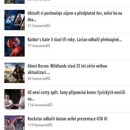
Ubisoft si pochvaluje zájem o předplatné her, mění ho na
dva…
31 komentářů
Baldur's Gate 3 slaví tři roky. Larian odhalil překvapivé…
77 komentářů
Ghost Recon: Wildlands slaví 25 let série velkou
aktualizací.…
42 komentářů
Už není cesty zpět. Sony připomíná konec fyzických nosičů
na…
116 komentářů
Rockstar odhalil datum velké prezentace GTA VI
119 komentářů