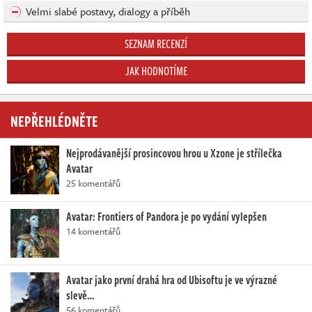
Velmi slabé postavy, dialogy a příběh
SEZNAM RECENZÍ
JAK HODNOTÍME
NEPŘEHLÉDNĚTE
Nejprodávanější prosincovou hrou u Xzone je střílečka
Avatar
25 komentářů
Avatar: Frontiers of Pandora je po vydání vylepšen
14 komentářů
Avatar jako první drahá hra od Ubisoftu je ve výrazné
slevě…
56 komentářů