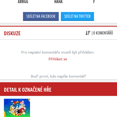
ARRGG
HAHA
F
SDÍLET NA FACEBOOK
SDÍLET NA TWITTER
DISKUZE
| 0 KOMENTÁŘŮ
Pro napsání komentáře musíš být přihlášen.
Přihlásit se
Buď první, kdo napíše komentář!
DETAIL K OZNAČENÉ HŘE