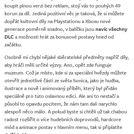
koupit plnou verzi bez reklam, stojí vás to pouhých 49
korun za díl. Jediná pozitivní věc je taková, že si můžete
dopřát kultovní díly na Playstationu a Xboxu nové
generace poměrně snadno, v balíčku jsou
navíc všechny
DLC
a možnosti hrát za bonusové postavy hned od
začátku.
Osobně mi chybí nějaké sběratelské předměty napříč díly,
aby hráči měli určité výzvy. Ano, opět zde funguje
muzeum. Což je místo, kde si za speciální hvězdy můžete
otevřít jednotlivé části ze světa Sonica, jako je hudba,
ilustrace a nově i animovaný příběh, který byl přidán
speciálně pro tuto oslavnou edici. Ale ani to nestačí a
působí to opavdu pocitem, že nám tam dali narychlo
alespoň něco málo. A pokud byste si chtěli už tak chabou
radost rozšířit o více hudebních doprovodů, hardcore
mód a animace postav v hlavním menu, tak si připlatíte