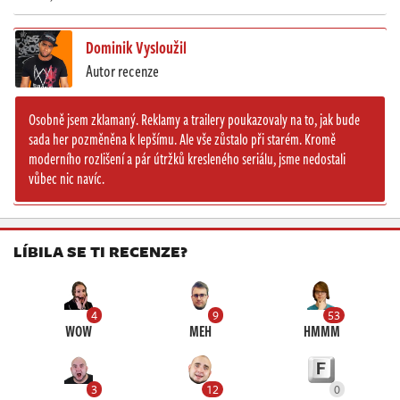
Dominik Vysloužil
Autor recenze
Osobně jsem zklamaný. Reklamy a trailery poukazovaly na to, jak bude
sada her pozměněna k lepšímu. Ale vše zůstalo při starém. Kromě
moderního rozlišení a pár útržků kresleného seriálu, jsme nedostali
vůbec nic navíc.
LÍBILA SE TI RECENZE?
4
9
53
WOW
MEH
HMMM
3
12
0