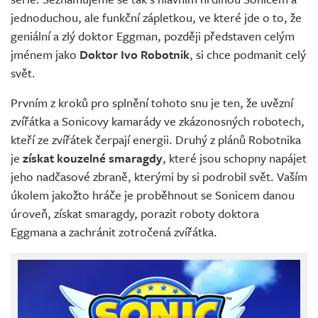
jednoduchou, ale funkční zápletkou, ve které jde o to, že
geniální a zlý doktor Eggman, později představen celým
jménem jako
Doktor Ivo Robotnik
, si chce podmanit celý
svět.
Prvním z kroků pro splnění tohoto snu je ten, že uvězní
zvířátka a Sonicovy kamarády ve zkázonosných robotech,
kteří ze zvířátek čerpají energii. Druhý z plánů Robotnika
je
získat kouzelné smaragdy
, které jsou schopny napájet
jeho nadčasové zbraně, kterými by si podrobil svět. Vaším
úkolem jakožto hráče je proběhnout se Sonicem danou
úroveň, získat smaragdy, porazit roboty doktora
Eggmana a zachránit zotročená zvířátka.