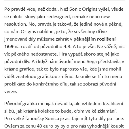
Po pravdě více, než dodal. Než Sonic Origins vyšel, všude
se chlubil slovy jako redesigned, remake nebo new
resolution. No, pravda je taková, že jediné nové a pěkné,
co nám Origins nabídne, je to, že si všechny dříve
jmenované díly můžeme zahrát v
pěknějším rozlišení
16:9
na rozdíl od původního 4:3. A to je vše. Ne vážně, nic
víc pěkného nedostanete. Hra vypadá skoro stejně jako
původní díly. A i když nám úvodní menu Sega představila v
krásné grafice, tak to bylo naprosto vše, kde jsme mohli
vidět znatelnou grafickou změnu. Jakmile se tímto menu
proklikáte do konkrétního dílu, tak se zobrazí původní
verze.
Původní grafika mi nijak nevadila, ale vzhledem k zahlcení
slibů, jak krásná kolekce to bude, cítím velké zklamání.
Pro velké fanoušky Sonica je asi fajn mít tyto díly po ruce.
Ovšem za cenu 40 euro by bylo pro nás výhodnější koupit