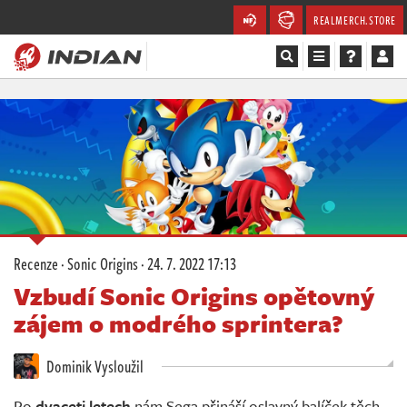
REALMERCH.STORE
Magazín
Recenze
Videa
Soutěže
Recenze
·
Sonic Origins
·
24. 7. 2022 17:13
Databáze
Vzbudí Sonic Origins opětovný
zájem o modrého sprintera?
Komunita
Dominik Vysloužil
Redakce
Po
dvaceti letech
nám Sega přináší oslavný balíček těch