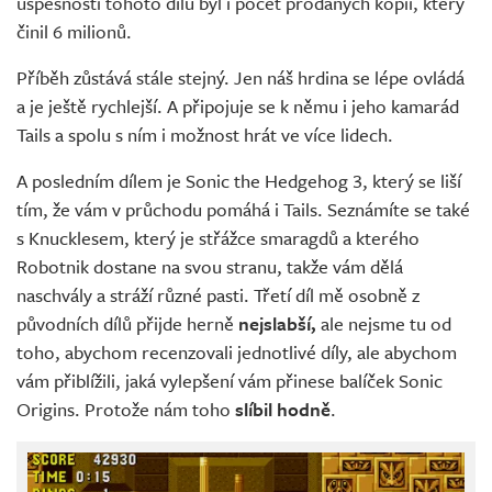
úspěšnosti tohoto dílu byl i počet prodaných kopii, který
činil 6 milionů.
Příběh zůstává stále stejný. Jen náš hrdina se lépe ovládá
a je ještě rychlejší. A připojuje se k němu i jeho kamarád
Tails a spolu s ním i možnost hrát ve více lidech.
A posledním dílem je Sonic the Hedgehog 3, který se liší
tím, že vám v průchodu pomáhá i Tails. Seznámíte se také
s Knucklesem, který je střážce smaragdů a kterého
Robotnik dostane na svou stranu, takže vám dělá
naschvály a stráží různé pasti. Třetí díl mě osobně z
původních dílů přijde herně
nejslabší,
ale nejsme tu od
toho, abychom recenzovali jednotlivé díly, ale abychom
vám přiblížili, jaká vylepšení vám přinese balíček Sonic
Origins. Protože nám toho
slíbil hodně
.