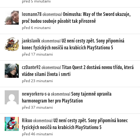
před 5 minutami
losmann78
Onimusha: Way of the Sword ukazuje,
okomentoval
proč budou souboje působit tak přirozeně
před 6 minutami
jankslavik
Už není cesty zpět. Sony připomíná
okomentoval
konec fyzických nosičů na krabicích PlayStationu 5
před 17 minutami
czDante92
Titan Quest 2 dostává novou třídu, která
okomentoval
vládne silami života i smrti
před 23 minutami
newyorkeru-s-a
Sony tajemně upravila
okomentoval
harmonogram her pro PlayStation
před 37 minutami
Rikuo
Už není cesty zpět. Sony připomíná konec
okomentoval
fyzických nosičů na krabicích PlayStationu 5
před 46 minutami