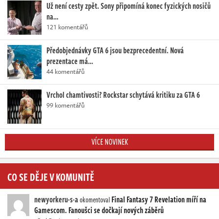
Už není cesty zpět. Sony připomíná konec fyzických nosičů
na…
121 komentářů
Předobjednávky GTA 6 jsou bezprecedentní. Nová
prezentace má…
44 komentářů
Vrchol chamtivosti? Rockstar schytává kritiku za GTA 6
99 komentářů
VÍCE NOVINEK
CO SE DĚJE V KOMUNITĚ
newyorkeru-s-a
Final Fantasy 7 Revelation míří na
okomentoval
Gamescom. Fanoušci se dočkají nových záběrů