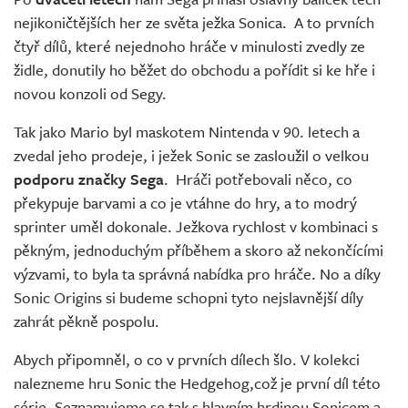
Živě
nejikoničtějších her ze světa ježka Sonica. A to prvních
čtyř dílů, které nejednoho hráče v minulosti zvedly ze
židle, donutily ho běžet do obchodu a pořídit si ke hře i
novou konzoli od Segy.
Tak jako Mario byl maskotem Nintenda v 90. letech a
zvedal jeho prodeje, i ježek Sonic se zasloužil o velkou
podporu značky Sega
. Hráči potřebovali něco, co
překypuje barvami a co je vtáhne do hry, a to modrý
sprinter uměl dokonale. Ježkova rychlost v kombinaci s
pěkným, jednoduchým příběhem a skoro až nekončícími
výzvami, to byla ta správná nabídka pro hráče. No a díky
Sonic Origins si budeme schopni tyto nejslavnější díly
zahrát pěkně pospolu.
Abych připomněl, o co v prvních dílech šlo. V kolekci
nalezneme hru Sonic the Hedgehog,což je první díl této
série. Seznamujeme se tak s hlavním hrdinou Sonicem a