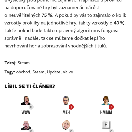
na doporučované hry byl zaznamenán nárůst
o neuvěřitelných
75 %
. A pokud by vás to zajímalo o kolik
vzrostly prokliky na jednotlivé hry, tak ty vzrostly o
48 %
.
Takže pokud bude takto upravený algoritmus fungovat
správně i nadále, tak se můžeme dočkat lepšího
navrhování her a zobrazování vhodnějších titulů.
Zdroj:
Steam
Tagy:
obchod
,
Steam
,
Update
,
Valve
LÍBIL SE TI ČLÁNEK?
0
1
7
WOW
MEH
HMMM
0
0
0