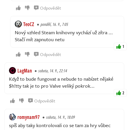
Odpovědět
TeoCZ
pondělí, 16. 9., 7:05
Nový vzhled Steam knihovny vychází už zítra ...
Stačí mít zapnutou netu
1
Odpovědět
LagMan
sobota, 14. 9., 22:14
Když to bude fungovat a nebude to nabízet nějaké
$h!tty tak je to pro Valve veliký pokrok...
2
Odpovědět
romynam97
sobota, 14. 9., 18:09
spíš aby taky kontrolovali co se tam za hry vůbec