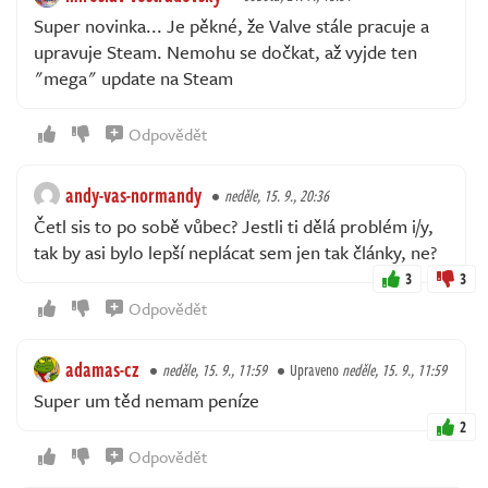
Super novinka... Je pěkné, že Valve stále pracuje a
upravuje Steam. Nemohu se dočkat, až vyjde ten
"mega" update na Steam
Odpovědět
andy-vas-normandy
neděle, 15. 9., 20:36
Četl sis to po sobě vůbec? Jestli ti dělá problém i/y,
tak by asi bylo lepší neplácat sem jen tak články, ne?
3
3
Odpovědět
adamas-cz
neděle, 15. 9., 11:59
Upraveno
neděle, 15. 9., 11:59
Super um těd nemam peníze
2
Odpovědět