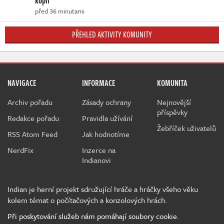
kopií
před 36 minutami
PŘEHLED AKTIVITY KOMUNITY
NAVIGACE
INFORMACE
KOMUNITA
Archiv pořadu
Zásady ochrany
Nejnovější
příspěvky
Redakce pořadu
Pravidla užívání
Žebříček uživatelů
RSS Atom Feed
Jak hodnotíme
NerdFix
Inzerce na
Indianovi
Indian je herní projekt sdružující hráče a hráčky všeho věku
kolem témat o počítačových a konzolových hrách.
Při poskytování služeb nám pomáhají soubory cookie.