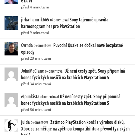
GTA VI
před 4 minutami
jirka-hamrik665
Sony tajemně upravila
okomentoval
harmonogram her pro PlayStation
před 9 minutami
Cvrnda
Původní Quake se dočkal nové bezplatné
okomentoval
epizody
před 23 minutami
JohnMcClane
Už není cesty zpět. Sony připomíná
okomentoval
konec fyzických nosičů na krabicích PlayStationu 5
před 34 minutami
elpunkista
Už není cesty zpět. Sony připomíná
okomentoval
konec fyzických nosičů na krabicích PlayStationu 5
před 36 minutami
julda
Zatímco PlayStation končí s výrobou disků,
okomentoval
Xbox se zaměřuje na zpětnou kompatibilitu a převod fyzických