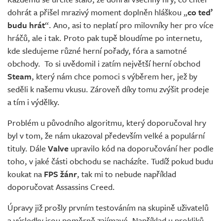
Živě
dohrát a přišel mrazivý moment doplněn hláškou „
co teď
budu hrát
“. Ano, asi to neplatí pro milovníky her pro více
hráčů, ale i tak. Proto pak tupě bloudíme po internetu,
kde sledujeme různé herní pořady, fóra a samotné
obchody. To si uvědomil i zatím největší herní obchod
Steam
, který nám chce pomoci s výběrem her, jež by
seděli k našemu vkusu. Zároveň díky tomu zvýšit prodeje
a tím i výdělky.
Problém u původního algoritmu, který doporučoval hry
byl v tom, že nám ukazoval především velké a populární
tituly. Dále
Valve
upravilo kód na doporučování her podle
toho, v jaké části obchodu se nacházíte. Tudíž pokud budu
koukat na
FPS žánr
, tak mi to nebude například
doporučovat Assassins Creed.
Úpravy již prošly prvním testováním na skupině uživatelů
a výsledky jsou poměrně zajímavé. Například u prokliků