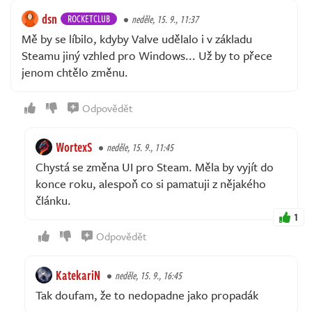
dsn
ROCKETCLUB
neděle, 15. 9., 11:37
Mě by se líbilo, kdyby Valve udělalo i v základu
Steamu jiný vzhled pro Windows... Už by to přece
jenom chtělo změnu.
Odpovědět
WortexS
neděle, 15. 9., 11:45
Chystá se změna UI pro Steam. Měla by vyjít do
konce roku, alespoň co si pamatuji z nějakého
článku.
1
Odpovědět
KatekariN
neděle, 15. 9., 16:45
Tak doufam, že to nedopadne jako propadák