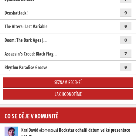
Denshattack!
9
The Alters: Last Variable
9
Doom: The Dark Ages |…
8
Assassin’s Creed: Black Flag…
7
Rhythm Paradise Groove
9
SEZNAM RECENZÍ
JAK HODNOTÍME
CO SE DĚJE V KOMUNITĚ
KralDavid
Rockstar odhalil datum velké prezentace
okomentoval