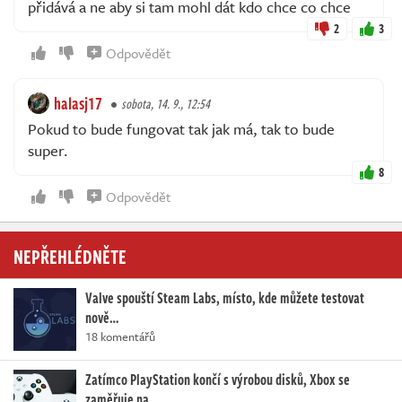
přidává a ne aby si tam mohl dát kdo chce co chce
2
3
Odpovědět
halasj17
sobota, 14. 9., 12:54
Pokud to bude fungovat tak jak má, tak to bude
super.
8
Odpovědět
NEPŘEHLÉDNĚTE
Valve spouští Steam Labs, místo, kde můžete testovat
nově…
18 komentářů
Zatímco PlayStation končí s výrobou disků, Xbox se
zaměřuje na…