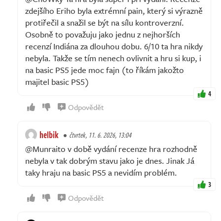
zdejšího Eriho byla extrémní pain, který si výrazně
protiřečil a snažil se být na sílu kontroverzní.
Osobně to považuju jako jednu z nejhorších
recenzí Indiána za dlouhou dobu. 6/10 ta hra nikdy
nebyla. Takže se tím nenech ovlivnit a hru si kup, i
na basic PS5 jede moc fajn (to říkám jakožto
majitel basic PS5)
4
Odpovědět
helbik
čtvrtek, 11. 6. 2026, 13:04
@Munraito v době vydání recenze hra rozhodně
nebyla v tak dobrým stavu jako je dnes. Jinak Já
taky hraju na basic PS5 a nevidím problém.
3
Odpovědět