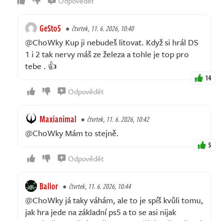
Odpovědět
GeSto5
čtvrtek, 11. 6. 2026, 10:40
@ChoWky Kup ji nebudeš litovat. Když si hrál DS
1 i 2 tak nervy máš ze železa a tohle je top pro
tebe . 👍
14
Odpovědět
Maxianimal
čtvrtek, 11. 6. 2026, 10:42
@ChoWky Mám to stejně.
5
Odpovědět
Ballor
čtvrtek, 11. 6. 2026, 10:44
@ChoWky já taky váhám, ale to je spíš kvůli tomu,
jak hra jede na základní ps5 a to se asi nijak