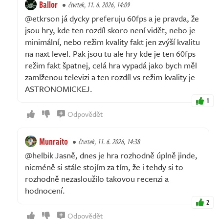
Ballor
čtvrtek, 11. 6. 2026, 14:09
@etkrson já dycky preferuju 60fps a je pravda, že
jsou hry, kde ten rozdíl skoro není vidět, nebo je
minimální, nebo režim kvality fakt jen zvýší kvalitu
na naxt level. Pak jsou tu ale hry kde je ten 60fps
režim fakt špatnej, celá hra vypadá jako bych měl
zamlženou televizi a ten rozdíl vs režim kvality je
ASTRONOMICKEJ.
1
Odpovědět
Munraito
čtvrtek, 11. 6. 2026, 14:38
@helbik Jasně, dnes je hra rozhodně úplně jinde,
nicméně si stále stojím za tím, že i tehdy si to
rozhodně nezasloužilo takovou recenzi a
hodnocení.
2
Odpovědět