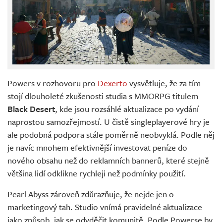
Powers v rozhovoru pro
Dexerto
vysvětluje, že za tím
stojí dlouholeté zkušenosti studia s MMORPG titulem
Black Desert
, kde jsou rozsáhlé aktualizace po vydání
naprostou samozřejmostí. U čistě singleplayerové hry je
ale podobná podpora stále poměrně neobvyklá. Podle něj
je navíc mnohem efektivnější investovat peníze do
nového obsahu než do reklamních bannerů, které stejně
většina lidí odklikne rychleji než podmínky použití.
Pearl Abyss zároveň zdůrazňuje, že nejde jen o
marketingový tah. Studio vnímá pravidelné aktualizace
jako způsob, jak se odvděčit komunitě. Podle Powerse by