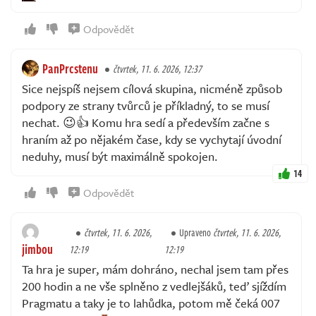
Odpovědět
PanPrcstenu
čtvrtek, 11. 6. 2026, 12:37
Sice nejspíš nejsem cílová skupina, nicméně způsob
podpory ze strany tvůrců je příkladný, to se musí
nechat. 😉👍 Komu hra sedí a především začne s
hraním až po nějakém čase, kdy se vychytají úvodní
neduhy, musí být maximálně spokojen.
14
Odpovědět
čtvrtek, 11. 6. 2026,
Upraveno
čtvrtek, 11. 6. 2026,
jimbou
12:19
12:19
Ta hra je super, mám dohráno, nechal jsem tam přes
200 hodin a ne vše splněno z vedlejšáků, teď sjíždím
Pragmatu a taky je to lahůdka, potom mě čeká 007