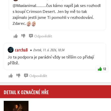
@Maxianimal........čus kámo napiš jak ses rozhodl
s koupí Crimson Desert. Jen by mě to tak
zajímalo jestli jsme Ti pomohli v rezhodování.
Zdarec.
Odpovědět
carcha8
čtvrtek, 11. 6. 2026, 10:34
Jo ta podpora je parádní vždy se těším co přidají
příště.
12
Odpovědět
DETAIL K OZNAČENÉ HŘE