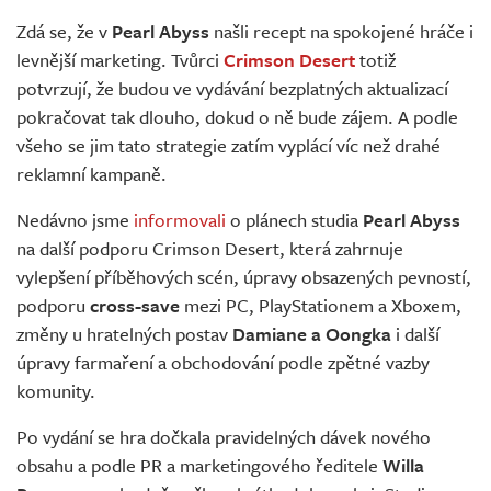
Živě
Zdá se, že v
Pearl Abyss
našli recept na spokojené hráče i
levnější marketing. Tvůrci
Crimson Desert
totiž
potvrzují, že budou ve vydávání bezplatných aktualizací
pokračovat tak dlouho, dokud o ně bude zájem. A podle
všeho se jim tato strategie zatím vyplácí víc než drahé
reklamní kampaně.
Nedávno jsme
informovali
o plánech studia
Pearl Abyss
na další podporu Crimson Desert, která zahrnuje
vylepšení příběhových scén, úpravy obsazených pevností,
podporu
cross-save
mezi PC, PlayStationem a Xboxem,
změny u hratelných postav
Damiane a Oongka
i další
úpravy farmaření a obchodování podle zpětné vazby
komunity.
Po vydání se hra dočkala pravidelných dávek nového
obsahu a podle PR a marketingového ředitele
Willa