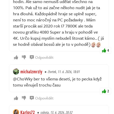
hodin. Ale samo nemusíš udělat všechno na
100%. Pak už to asi začne někoho nudit jak je ta
hra dlouhá. Každopádně hraje se uplně super,
není to moc náročný na PC požadavky . Mám
starší procák asi 2020 rok I7 7800K ale teda
novou grafiku 4080 Super a hraju v pohodě ve
4K. Určo kupuj myslím nebudeš litovat kámo..( já
se hodně obával bossů ale je to v pohodě)
4
Odpovědět
michalzmrzly
čtvrtek, 11. 6. 2026, 18:01
@ChoWky ber to všema deseti, je to pecka když
tomu věnuješ trochu času
2
Odpovědět
Karlos72
sobota, 13. 6. 2026, 20:32