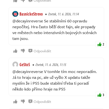
Odpovědět
BasnickeStrevo
čtvrtek, 11. 6. 2026, 11:14
@decayinreverse Se stabilními 60 opravdu
nepočítej. Hra často běží dost fajn, ale propady
ve městech nebo intenzivních bojových scénách
tam jsou.
2
Odpovědět
GeSto5
čtvrtek, 11. 6. 2026, 11:15
@decayinreverse V tomhle tím moc neporadím.
Já to hraju na pc, ale už vyšlo X updatu takže
myslím že i PS5 bude stabilní třeba ti poradí
někdo kdo přímo hraje na PS5
3
Odpovědět