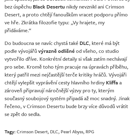
bez úspěchu
Black Desertu
nikdy nevznikl ani Crimson
Desert, a proto chtějí fanouškům vracet podporu přímo
ve hře. Zkrátka filozofie typu: „Vy hrajete, my
přidáváme.“
Do budoucna se navíc chystá také
DLC
, které má být
podle vývojářů
výrazně odlišné
od všeho, co studio
vytvořilo dříve. Konkrétní detaily si však zatím nechávají
pro sebe. Kromě toho tým pracuje na úpravách příběhu,
který patřil mezi nejčastější terče kritiky hráčů. Vývojáři
chtějí vylepšit vyprávění cesty hlavního hrdiny
Kliffa
a
zároveň připravují náročnější výzvy pro ty, kterým
současný soubojový systém připadá až moc snadný. Jinak
řečeno, v Crimson Desertu bude brzy více důvodů vrátit
se zpět do sedla.
Tagy:
Crimson Desert
,
DLC
,
Pearl Abyss
,
RPG