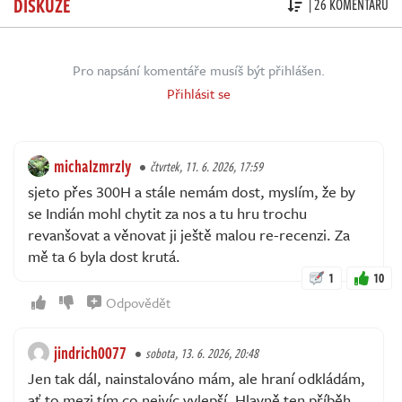
DISKUZE
| 26 KOMENTÁŘŮ
Pro napsání komentáře musíš být přihlášen.
Přihlásit se
michalzmrzly
čtvrtek, 11. 6. 2026, 17:59
sjeto přes 300H a stále nemám dost, myslím, že by
se Indián mohl chytit za nos a tu hru trochu
revanšovat a věnovat ji ještě malou re-recenzi. Za
mě ta 6 byla dost krutá.
1
10
Odpovědět
jindrich0077
sobota, 13. 6. 2026, 20:48
Jen tak dál, nainstalováno mám, ale hraní odkládám,
ať to mezi tím co nejvíc vylepší. Hlavně ten příběh,