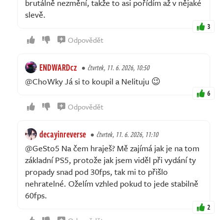
brutálně nezmění, takže to asi pořídím až v nějaké
slevě.
3
Odpovědět
ENDWARDcz
čtvrtek, 11. 6. 2026, 10:50
@ChoWky Já si to koupil a Nelituju 😉
6
Odpovědět
decayinreverse
čtvrtek, 11. 6. 2026, 11:10
@GeSto5 Na čem hraješ? Mě zajímá jak je na tom
základní PS5, protože jak jsem viděl při vydání ty
propady snad pod 30fps, tak mi to přišlo
nehratelné. Oželím vzhled pokud to jede stabilně
60fps.
2