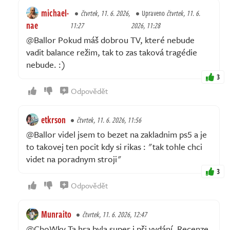
michael-
čtvrtek, 11. 6. 2026,
Upraveno
čtvrtek, 11. 6.
nae
11:27
2026, 11:28
@Ballor Pokud máš dobrou TV, které nebude
vadit balance režim, tak to zas taková tragédie
nebude. :)
3
Odpovědět
etkrson
čtvrtek, 11. 6. 2026, 11:56
@Ballor videl jsem to bezet na zakladnim ps5 a je
to takovej ten pocit kdy si rikas : "tak tohle chci
videt na poradnym stroji"
3
Odpovědět
Munraito
čtvrtek, 11. 6. 2026, 12:47
@ChoWky Ta hra byla super i při vydání. Recenze