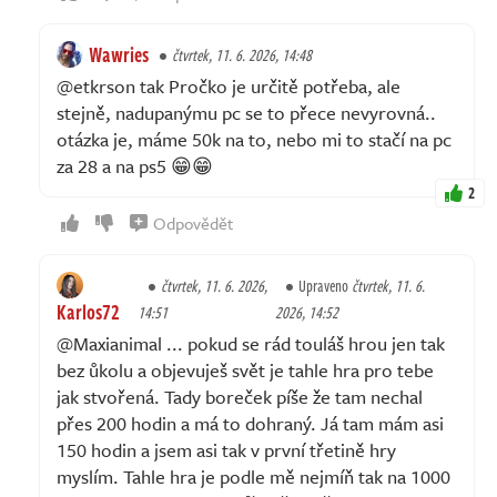
Wawries
čtvrtek, 11. 6. 2026, 14:48
@etkrson tak Pročko je určitě potřeba, ale
stejně, nadupanýmu pc se to přece nevyrovná..
otázka je, máme 50k na to, nebo mi to stačí na pc
za 28 a na ps5 😁😁
2
Odpovědět
čtvrtek, 11. 6. 2026,
Upraveno
čtvrtek, 11. 6.
Karlos72
14:51
2026, 14:52
@Maxianimal ... pokud se rád touláš hrou jen tak
bez ůkolu a objevuješ svět je tahle hra pro tebe
jak stvořená. Tady boreček píše že tam nechal
přes 200 hodin a má to dohraný. Já tam mám asi
150 hodin a jsem asi tak v první třetině hry
myslím. Tahle hra je podle mě nejmíň tak na 1000