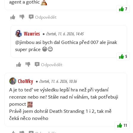
agent a gothic
7
Odpovědět
Wawries
čtvrtek, 11. 6. 2026, 14:45
@jimbou asi bych dal Gothica před 007 ale jinak
super práce 😁😉
5
Odpovědět
ChoWky
čtvrtek, 11. 6. 2026, 10:36
A je to teď ve výsledku lepší hra než při vydaní
recenze nebo ne? Stále nad ní váhám, tak potřebuji
pomoct
Právě jsem dohrál Death Stranding 1 i 2, tak mě
čeká něco nového
11