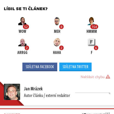
LÍBIL SE TI ČLÁNEK?
52
8
154
WOW
MEH
HMMM
2
2
6
ARRGG
HAHA
F
SDÍLET NA FACEBOOK
SDÍLET NA TWITTER
Nahlásit chybu
Jan Mrázek
Autor článku / externí redaktor