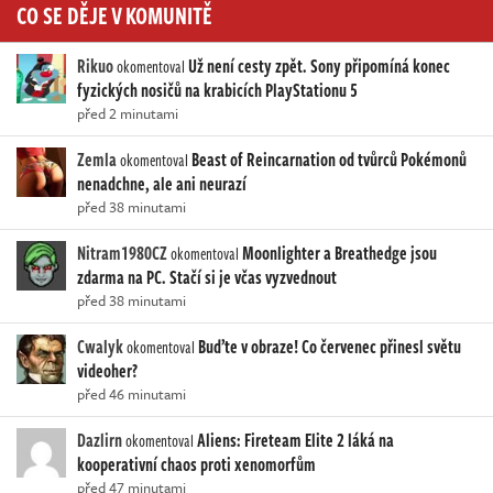
CO SE DĚJE V KOMUNITĚ
Rikuo
Už není cesty zpět. Sony připomíná konec
okomentoval
fyzických nosičů na krabicích PlayStationu 5
před 2 minutami
Zemla
Beast of Reincarnation od tvůrců Pokémonů
okomentoval
nenadchne, ale ani neurazí
před 38 minutami
Nitram1980CZ
Moonlighter a Breathedge jsou
okomentoval
zdarma na PC. Stačí si je včas vyzvednout
před 38 minutami
Cwalyk
Buďte v obraze! Co červenec přinesl světu
okomentoval
videoher?
před 46 minutami
Dazlirn
Aliens: Fireteam Elite 2 láká na
okomentoval
kooperativní chaos proti xenomorfům
před 47 minutami