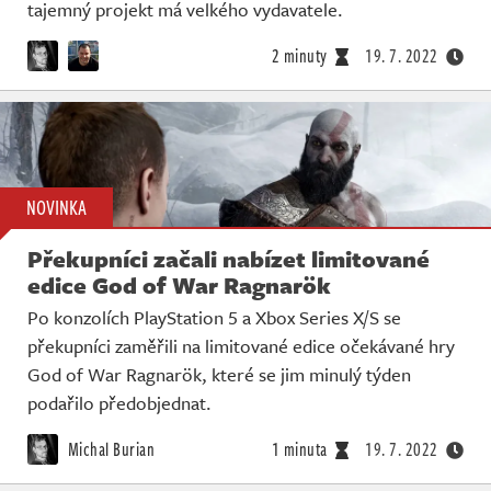
Živě
tajemný projekt má velkého vydavatele.
2 minuty
19. 7. 2022
NOVINKA
Překupníci začali nabízet limitované
edice God of War Ragnarök
Po konzolích PlayStation 5 a Xbox Series X/S se
překupníci zaměřili na limitované edice očekávané hry
God of War Ragnarök, které se jim minulý týden
podařilo předobjednat.
Michal Burian
1 minuta
19. 7. 2022