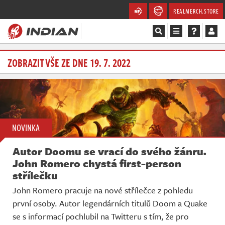
REALMERCH.STORE
Magazín
ZOBRAZIT VŠE ZE DNE 19. 7. 2022
Recenze
Videa
NOVINKA
Soutěže
Autor Doomu se vrací do svého žánru.
Databáze
John Romero chystá first-person
střílečku
Komunita
John Romero pracuje na nové střílečce z pohledu
první osoby. Autor legendárních titulů Doom a Quake
Redakce
se s informací pochlubil na Twitteru s tím, že pro