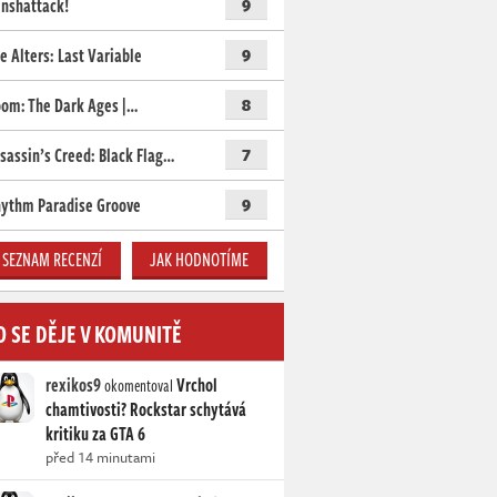
nshattack!
9
e Alters: Last Variable
9
om: The Dark Ages |…
8
sassin’s Creed: Black Flag…
7
ythm Paradise Groove
9
SEZNAM RECENZÍ
JAK HODNOTÍME
O SE DĚJE V KOMUNITĚ
rexikos9
Vrchol
okomentoval
chamtivosti? Rockstar schytává
kritiku za GTA 6
před 14 minutami