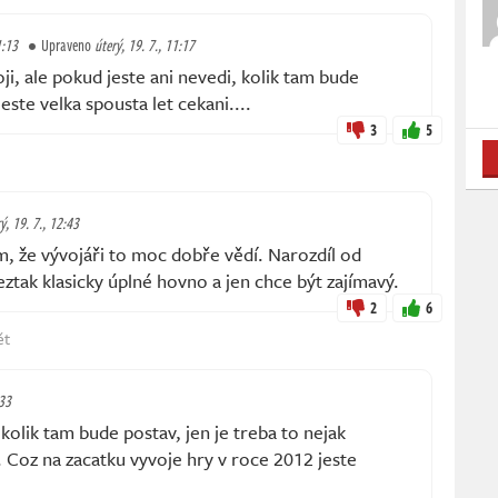
1:13
Upraveno
úterý, 19. 7., 11:17
ji, ale pokud jeste ani nevedi, kolik tam bude
jeste velka spousta let cekani....
3
5
ý, 19. 7., 12:43
 že vývojáři to moc dobře vědí. Narozdíl od
eztak klasicky úplné hovno a jen chce být zajímavý.
2
6
ět
:33
olik tam bude postav, jen je treba to nejak
Coz na zacatku vyvoje hry v roce 2012 jeste