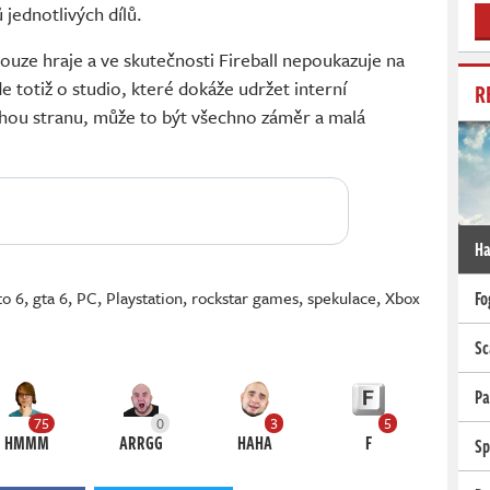
 jednotlivých dílů.
ouze hraje a ve skutečnosti Fireball nepoukazuje na
e totiž o studio, které dokáže udržet interní
R
hou stranu, může to být všechno záměr a malá
Ha
Fo
to 6
,
gta 6
,
PC
,
Playstation
,
rockstar games
,
spekulace
,
Xbox
Sc
Pa
75
0
3
5
HMMM
ARRGG
HAHA
F
Sp