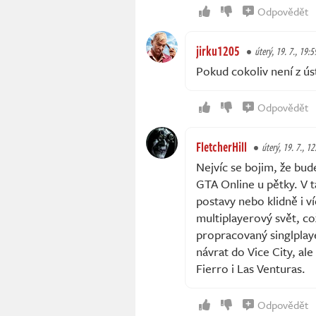
Odpovědět
jirku1205
úterý, 19. 7., 19:5
Pokud cokoliv není z úst
Odpovědět
FletcherHill
úterý, 19. 7., 12
Nejvíc se bojim, že bu
GTA Online u pětky. V 
postavy nebo klidně i v
multiplayerový svět, co
propracovaný singlplaye
návrat do Vice City, al
Fierro i Las Venturas.
Odpovědět