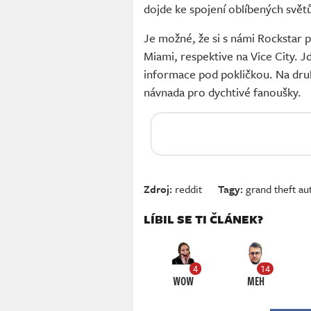
dojde ke spojení oblíbených světů
Je možné, že si s námi Rockstar p
Miami, respektive na Vice City. Jd
informace pod pokličkou. Na dru
návnada pro dychtivé fanoušky.
Zdroj:
reddit
Tagy:
grand theft au
LÍBIL SE TI ČLÁNEK?
4
14
WOW
MEH