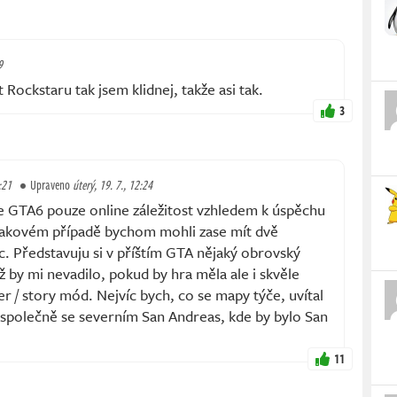
9
 Rockstaru tak jsem klidnej, takže asi tak.
3
:21
Upraveno
úterý, 19. 7., 12:24
de GTA6 pouze online záležitost vzhledem k úspěchu
takovém případě bychom mohli zase mít dvě
íc. Představuju si v příštím GTA nějaký obrovský
ž by mi nevadilo, pokud by hra měla ale i skvěle
r / story mód. Nejvíc bych, co se mapy týče, uvítal
e společně se severním San Andreas, kde by bylo San
11