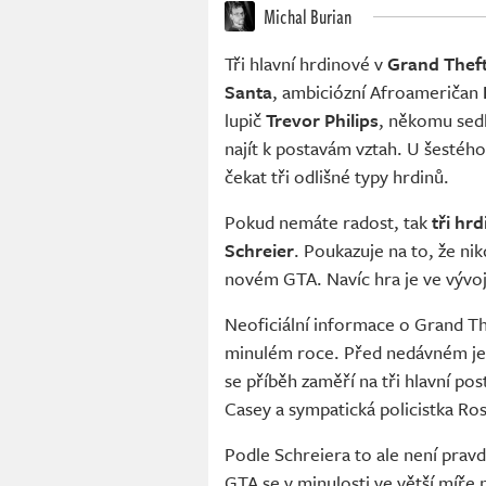
Michal Burian
Tři hlavní hrdinové v
Grand Theft
Santa
, ambiciózní Afroameričan
lupič
Trevor Philips
, někomu sedli
najít k postavám vztah. U šestéh
čekat tři odlišné typy hrdinů.
Pokud nemáte radost, tak
tři hr
Schreier
. Poukazuje na to, že ni
novém GTA. Navíc hra je ve vývoj
Neoficiální informace o Grand The
minulém roce. Před nedávném je 
se příběh zaměří na tři hlavní pos
Casey a sympatická policistka Ros
Podle Schreiera to ale není pravd
GTA se v minulosti ve větší míře n