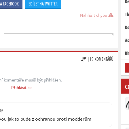
De
NA FACEBOOK
SDÍLET NA TWITTER
Th
Nahlásit chybu
Do
As
Rh
| 19 KOMENTÁŘŮ
ní komentáře musíš být přihlášen.
C
Přihlásit se
30
avou jak to bude z ochranou proti modderům