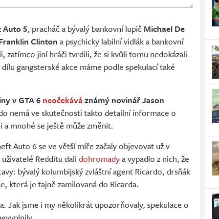
 Auto 5
, pracháč a bývalý bankovní lupič
Michael De
Franklin Clinton
a psychicky labilní vidlák a bankovní
, zatímco jiní hráči tvrdili, že si kvůli tomu nedokázali
o dílu gangsterské akce máme podle spekulací také
diny v GTA 6
neočekává
známý novinář Jason
kdo nemá ve skutečnosti takto detailní informace o
i a mnohé se ještě může změnit.
ft Auto 6 se ve větší míře začaly objevovat už v
uživatelé Redditu dali
dohromady
a vypadlo z nich, že
tavy: bývalý kolumbijský zvláštní agent Ricardo, drsňák
e, která je tajně zamilovaná do Ricarda.
a. Jak jsme i my několikrát upozorňovaly, spekulace o
evyplnily.