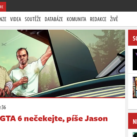
RE
NZE
VIDEA
SOUTĚŽE
DATABÁZE
KOMUNITA
REDAKCE
ŽIVĚ
S
0:36
 GTA 6 nečekejte, píše Jason
N