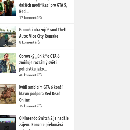
dalších modifikací pro GTA 5,
Red…
17 komentářů
Fanoušci ukazují Grand Theft
Auto: Vice City Remake
8 komentářů
Obrovský „únik“ o GTA 6
zmiňuje rozsáhlý svět i
policistku jako…
48 komentářů
Kvůli ambicím GTA 6 končí
hlavní podpora Red Dead
Online
19 komentářů
O Nintendo Switch 2 je nadále
zájem. Konzole překonává