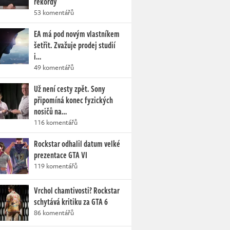
rekordy
53 komentářů
EA má pod novým vlastníkem
šetřit. Zvažuje prodej studií
i…
49 komentářů
Už není cesty zpět. Sony
připomíná konec fyzických
nosičů na…
116 komentářů
Rockstar odhalil datum velké
prezentace GTA VI
119 komentářů
Vrchol chamtivosti? Rockstar
schytává kritiku za GTA 6
86 komentářů