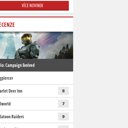
VÍCE NOVINEK
ECENZE
lo: Campaign Evolved
gpiercer
arlet Deer Inn
8
lworld
7
latoon Raiders
9