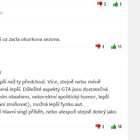
2
5
ět
i uz zacla okurkova sezona.
3
11
8
pší než ty předchozí. Více, stejně nebo méně
ená lepší. Důležité aspekty GTA jsou dostatečná
ím obsahem, nekorektní apolitický humor, lepší
ni zmiňovat), možná lepší fyziku aut.
 hlavní singl příběh, nebo alespoň stejně dobrý jako
2
10