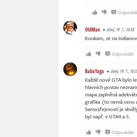
Odpověd
OldMan
úterý, 19. 7., 10:58
Koukam, ze na Indianov
Odpovědět
BabaYaga
úterý, 19. 7., 10:2
Každé nové GTA bylo le
hlavních postav neznam
mapa zaplněná adekvátn
grafika (to nemá cenu a
Samozřejmostí je skvělý
byl např. v GTA4 a 5.
Odpovědět