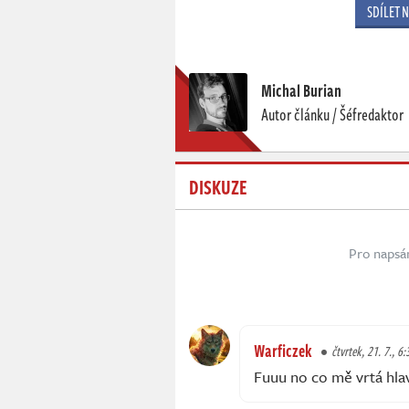
SDÍLET 
Michal Burian
Autor článku / Šéfredaktor
DISKUZE
Pro napsá
Warficzek
čtvrtek, 21. 7., 6:
Fuuu no co mě vrtá hl