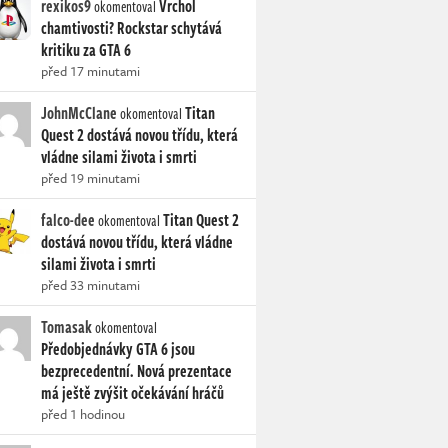
rexikos9
Vrchol
okomentoval
chamtivosti? Rockstar schytává
kritiku za GTA 6
před 17 minutami
JohnMcClane
Titan
okomentoval
Quest 2 dostává novou třídu, která
vládne silami života i smrti
před 19 minutami
falco-dee
Titan Quest 2
okomentoval
dostává novou třídu, která vládne
silami života i smrti
před 33 minutami
Tomasak
okomentoval
Předobjednávky GTA 6 jsou
bezprecedentní. Nová prezentace
má ještě zvýšit očekávání hráčů
před 1 hodinou