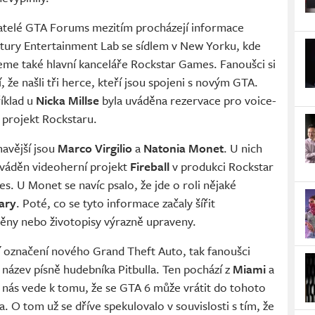
atelé GTA Forums mezitím procházejí informace
tury Entertainment Lab se sídlem v New Yorku, kde
eme také hlavní kanceláře Rockstar Games. Fanoušci si
, že našli tři herce, kteří jsou spojeni s novým GTA.
íklad u
Nicka Millse
byla uváděna rezervace pro voice-
 projekt Rockstaru.
mavější jsou
Marco Virgilio
a
Natonia Monet
. U nich
uváděn videoherní projekt
Fireball
v produkci Rockstar
s. U Monet se navíc psalo, že jde o roli nějaké
ary
. Poté, co se tyto informace začaly šířit
něny nebo životopisy výrazně upraveny.
ní označení nového Grand Theft Auto, tak fanoušci
 je název písně hudebníka Pitbulla. Ten pochází z
Miami
a
ž nás vede k tomu, že se GTA 6 může vrátit do tohoto
O tom už se dříve spekulovalo v souvislosti s tím, že