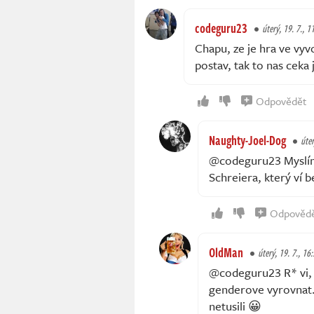
codeguru23
úterý, 19. 7., 1
Chapu, ze je hra ve vyvo
postav, tak to nas ceka 
Odpovědět
Naughty-Joel-Dog
úter
@codeguru23 Myslím,
Schreiera, který ví b
Odpověd
OldMan
úterý, 19. 7., 16
@codeguru23 R* vi, k
genderove vyrovnat. 
netusili 😀