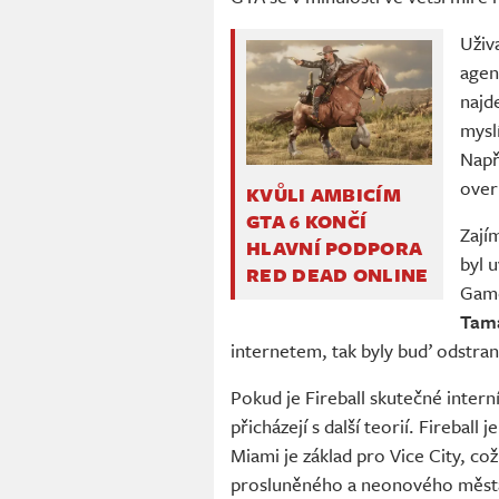
Uživ
agen
najd
myslí
Např
over
KVŮLI AMBICÍM
GTA 6 KONČÍ
Zají
HLAVNÍ PODPORA
byl 
RED DEAD ONLINE
Game
Tam
internetem, tak byly buď odstra
Pokud je Fireball skutečné inter
přicházejí s další teorií. Fireball
Miami je základ pro Vice City, co
prosluněného a neonového města. 