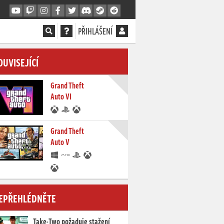
PŘIHLÁŠENÍ
OUVISEJÍCÍ
Grand Theft
Auto VI
Grand Theft
Auto V
EPŘEHLÉDNĚTE
Take-Two požaduje stažení