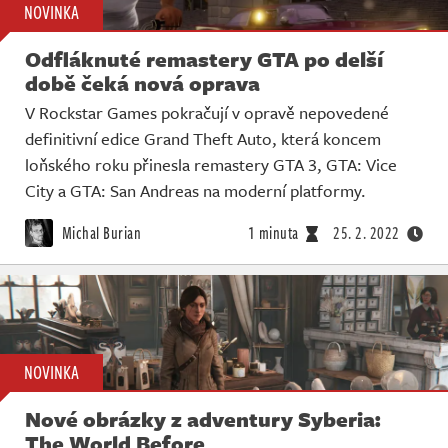
NOVINKA
Odfláknuté remastery GTA po delší
době čeká nová oprava
V Rockstar Games pokračují v opravě nepovedené
definitivní edice Grand Theft Auto, která koncem
loňského roku přinesla remastery GTA 3, GTA: Vice
City a GTA: San Andreas na moderní platformy.
Michal Burian
1 minuta
25. 2. 2022
NOVINKA
Nové obrázky z adventury Syberia:
The World Before