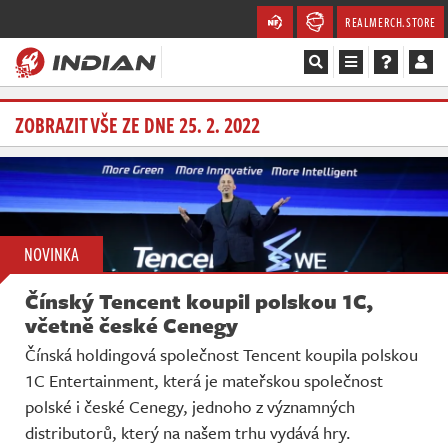
REALMERCH.STORE
Magazín
ZOBRAZIT VŠE ZE DNE 25. 2. 2022
Recenze
Videa
NOVINKA
Soutěže
Čínský Tencent koupil polskou 1C,
Databáze
včetně české Cenegy
Čínská holdingová společnost Tencent koupila polskou
Komunita
1C Entertainment, která je mateřskou společnost
polské i české Cenegy, jednoho z významných
Redakce
distributorů, který na našem trhu vydává hry.