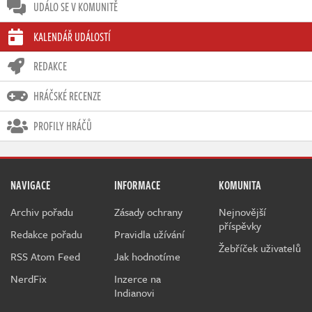
UDÁLO SE V KOMUNITĚ
KALENDÁŘ UDÁLOSTÍ
REDAKCE
HRÁČSKÉ RECENZE
PROFILY HRÁČŮ
NAVIGACE
INFORMACE
KOMUNITA
Archiv pořadu
Zásady ochrany
Nejnovější
příspěvky
Redakce pořadu
Pravidla užívání
Žebříček uživatelů
RSS Atom Feed
Jak hodnotíme
NerdFix
Inzerce na
Indianovi