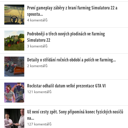
První gameplay záběry z hraní Farming Simulatoru 22 a
spousta…
4 komentářů
Podrobněji o třech nových plodinách ve Farming
Simulatoru 22
3 komentářů
Detaily o střídání ročních období a polích ve Farming…
2 komentářů
Rockstar odhalil datum velké prezentace GTA VI
121 komentářů
Už není cesty zpět. Sony připomíná konec fyzických nosičů
na…
127 komentářů