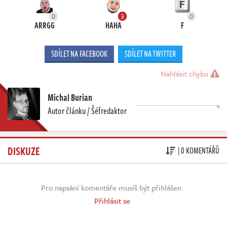
0
3
0
ARRGG
HAHA
F
SDÍLET NA FACEBOOK
SDÍLET NA TWITTER
Nahlásit chybu
Michal Burian
Autor článku / Šéfredaktor
DISKUZE
| 0 KOMENTÁŘŮ
Pro napsání komentáře musíš být přihlášen.
Přihlásit se