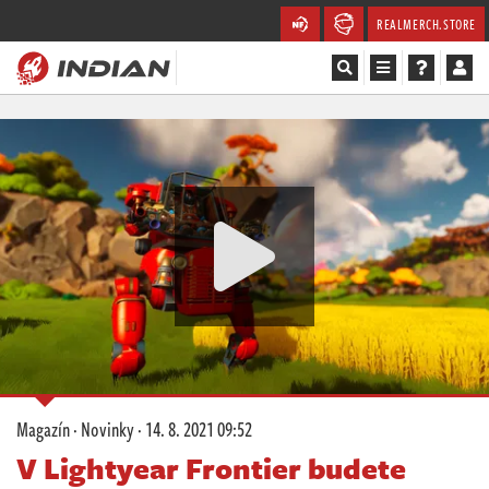
REALMERCH.STORE
Magazín
Recenze
Videa
Soutěže
Databáze
Komunita
Magazín
·
Novinky
·
14. 8. 2021 09:52
Redakce
V Lightyear Frontier budete