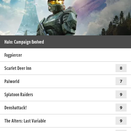
Halo: Campaign Evolved
Fogpiercer
Scarlet Deer Inn
8
Palworld
7
Splatoon Raiders
9
Denshattack!
9
The Alters: Last Variable
9