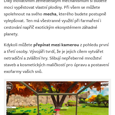
Díky inovativním zemědělským mechanismům si budete
moci vypěstovat vlastní plodiny. Při všem se můžete
spolehnout na svého
mecha
, kterého budete postupně
vylepšovat. Ten má všestranné využití při farmaření i
cestování napříč exotickým ekosystémem záhadné
planety.
Kdykoli můžete
přepínat mezi kamerou
z pohledu první
a třetí osoby. Vývojáři tvrdí, že je jejich cílem vytvářet
netradiční a zvláštní hry. Slibují nepřeberné množství
staveb a kosmetických maličkostí pro úpravu a postavení
exofarmy vašich snů.