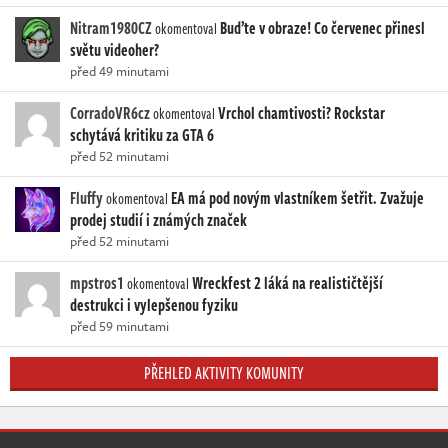
Nitram1980CZ
Buďte v obraze! Co červenec přinesl
okomentoval
světu videoher?
před 49 minutami
CorradoVR6cz
Vrchol chamtivosti? Rockstar
okomentoval
schytává kritiku za GTA 6
před 52 minutami
Fluffy
EA má pod novým vlastníkem šetřit. Zvažuje
okomentoval
prodej studií i známých značek
před 52 minutami
mpstros1
Wreckfest 2 láká na realističtější
okomentoval
destrukci i vylepšenou fyziku
před 59 minutami
PŘEHLED AKTIVITY KOMUNITY