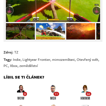
Zdroj:
TZ
Tagy:
Indie
,
Lightyear Frontier
,
mimozemštani
,
Otevřený svět
,
PC
,
Xbox
,
zemědělství
LÍBIL SE TI ČLÁNEK?
8
11
66
WOW
MEH
HMMM