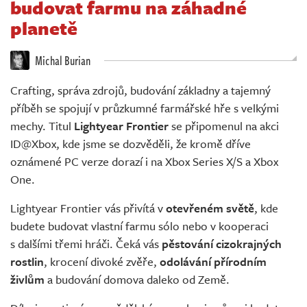
budovat farmu na záhadné
Živě
planetě
Michal Burian
Crafting, správa zdrojů, budování základny a tajemný
příběh se spojují v průzkumné farmářské hře s velkými
mechy. Titul
Lightyear Frontier
se připomenul na akci
ID@Xbox, kde jsme se dozvěděli, že kromě dříve
oznámené PC verze dorazí i na Xbox Series X/S a Xbox
One.
Lightyear Frontier vás přivítá v
otevřeném světě
, kde
budete budovat vlastní farmu sólo nebo v kooperaci
s dalšími třemi hráči. Čeká vás
pěstování cizokrajných
rostlin
, krocení divoké zvěře,
odolávání přírodním
živlům
a budování domova daleko od Země.