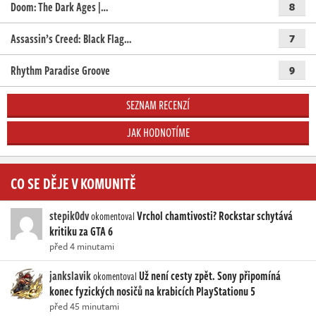
Doom: The Dark Ages |…
8
Assassin’s Creed: Black Flag…
7
Rhythm Paradise Groove
9
SEZNAM RECENZÍ
JAK HODNOTÍME
CO SE DĚJE V KOMUNITĚ
stepik0dv
Vrchol chamtivosti? Rockstar schytává
okomentoval
kritiku za GTA 6
před 4 minutami
jankslavik
Už není cesty zpět. Sony připomíná
okomentoval
konec fyzických nosičů na krabicích PlayStationu 5
před 45 minutami