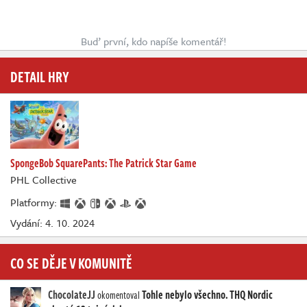
Buď první, kdo napíše komentář!
DETAIL HRY
SpongeBob SquarePants: The Patrick Star Game
PHL Collective
Platformy:
Vydání: 4. 10. 2024
CO SE DĚJE V KOMUNITĚ
ChocolateJJ
Tohle nebylo všechno. THQ Nordic
okomentoval