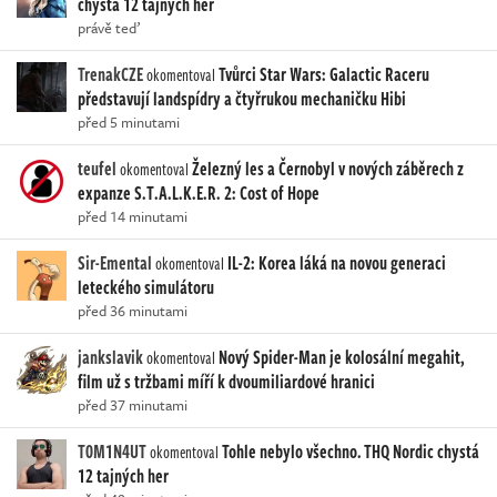
chystá 12 tajných her
právě teď
TrenakCZE
Tvůrci Star Wars: Galactic Raceru
okomentoval
představují landspídry a čtyřrukou mechaničku Hibi
před 5 minutami
teufel
Železný les a Černobyl v nových záběrech z
okomentoval
expanze S.T.A.L.K.E.R. 2: Cost of Hope
před 14 minutami
Sir-Emental
IL-2: Korea láká na novou generaci
okomentoval
leteckého simulátoru
před 36 minutami
jankslavik
Nový Spider-Man je kolosální megahit,
okomentoval
film už s tržbami míří k dvoumiliardové hranici
před 37 minutami
T0M1N4UT
Tohle nebylo všechno. THQ Nordic chystá
okomentoval
12 tajných her