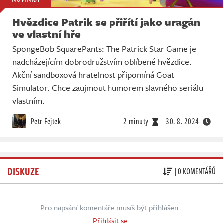
Hvězdice Patrik se přiřítí jako uragán
ve vlastní hře
SpongeBob SquarePants: The Patrick Star Game je
nadcházejícím dobrodružstvím oblíbené hvězdice.
Akční sandboxová hratelnost připomíná Goat
Simulator. Chce zaujmout humorem slavného seriálu
vlastním.
Petr Fejtek
2 minuty
30. 8. 2024
DISKUZE
| 0 KOMENTÁŘŮ
Pro napsání komentáře musíš být přihlášen.
Přihlásit se