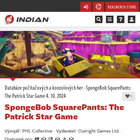
REALMERCH.STORE
Magazín
Recenze
Videa
Soutěže
Databáze počítačových a konzolových her
·
SpongeBob SquarePants:
The Patrick Star Game
4. 10. 2024
Databáze
1
SpongeBob SquarePants: The
Komunita
Patrick Star Game
Redakce
Vývojář: PHL Collective · Vydavatel: Outright Games Ltd. ·
Dostupné pro: