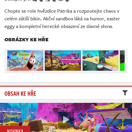
Živě
Chopte se role hvězdice Patrika a rozpoutejte chaos v
celém zátiší bikin. Akční sandbox láká na humor, easter
eggy a kompletní herecké obsazení ze slavné show.
OBRÁZKY KE HŘE
OBSAH KE HŘE
NOVINKA