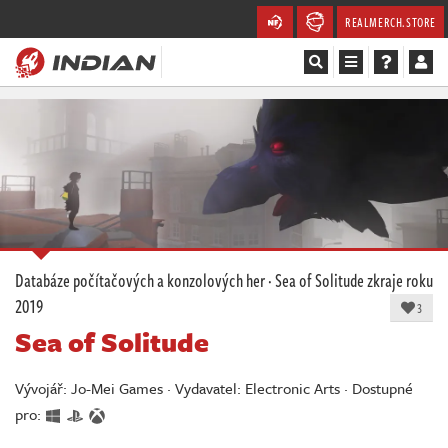
REALMERCH.STORE
Magazín
Recenze
Videa
Soutěže
Databáze počítačových a konzolových her
·
Sea of Solitude
zkraje roku
2019
Databáze
3
Sea of Solitude
Komunita
Vývojář: Jo-Mei Games · Vydavatel: Electronic Arts · Dostupné
Redakce
pro: