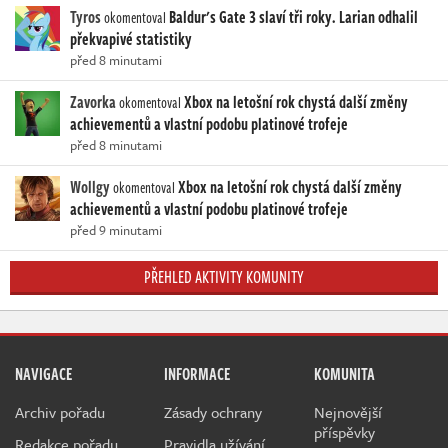
Tyros
Baldur's Gate 3 slaví tři roky. Larian odhalil
okomentoval
překvapivé statistiky
před 8 minutami
Zavorka
Xbox na letošní rok chystá další změny
okomentoval
achievementů a vlastní podobu platinové trofeje
před 8 minutami
Wollgy
Xbox na letošní rok chystá další změny
okomentoval
achievementů a vlastní podobu platinové trofeje
před 9 minutami
PŘEHLED AKTIVITY KOMUNITY
NAVIGACE
INFORMACE
KOMUNITA
Archiv pořadu
Zásady ochrany
Nejnovější
příspěvky
Redakce pořadu
Pravidla užívání