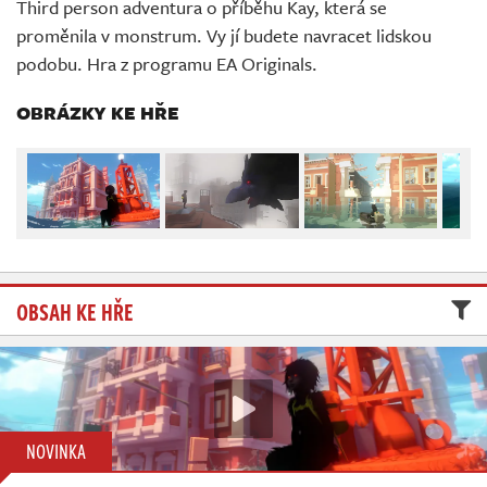
Third person adventura o příběhu Kay, která se
Živě
proměnila v monstrum. Vy jí budete navracet lidskou
podobu. Hra z programu EA Originals.
OBRÁZKY KE HŘE
OBSAH KE HŘE
NOVINKA