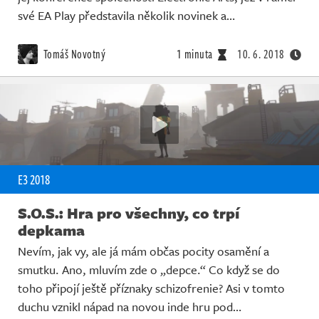
své EA Play představila několik novinek a…
Tomáš Novotný
1 minuta
10. 6. 2018
E3 2018
S.O.S.: Hra pro všechny, co trpí
depkama
Nevím, jak vy, ale já mám občas pocity osamění a
smutku. Ano, mluvím zde o „depce.“ Co když se do
toho připojí ještě příznaky schizofrenie? Asi v tomto
duchu vznikl nápad na novou inde hru pod…