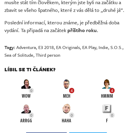
musíte stát tím člověkem, kterým jste byli na začátku a
zbavit se všeho špatného, které z vás dělá to „druhé já“.
Poslední informací, kterou známe, je předběžná doba
vydání. Ta připadá na začátek
příštího roku.
Tagy:
Adventura
,
E3 2018
,
EA Originals
,
EA Play
,
Indie
,
S.O.S.
,
Sea of Solitude
,
Third person
LÍBIL SE TI ČLÁNEK?
0
4
4
WOW
MEH
HMMM
0
0
0
ARRGG
HAHA
F