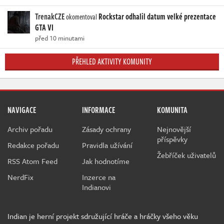
TrenakCZE
Rockstar odhalil datum velké prezentace
okomentoval
GTA VI
před 10 minutami
PŘEHLED AKTIVITY KOMUNITY
NAVIGACE
INFORMACE
KOMUNITA
Archiv pořadu
Zásady ochrany
Nejnovější
příspěvky
Redakce pořadu
Pravidla užívání
Žebříček uživatelů
RSS Atom Feed
Jak hodnotíme
NerdFix
Inzerce na
Indianovi
Indian je herní projekt sdružující hráče a hráčky všeho věku