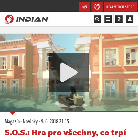
REALMERCH.STORE
Magazín
Recenze
Videa
Soutěže
Databáze
Komunita
Magazín
·
Novinky
·
9. 6. 2018 21:15
Redakce
S.O.S.: Hra pro všechny, co trpí