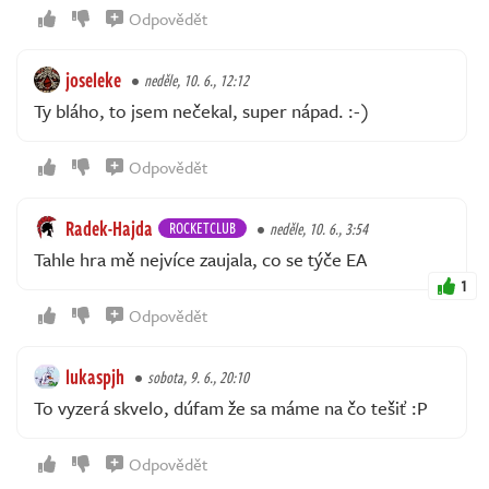
Odpovědět
joseleke
neděle, 10. 6., 12:12
Ty bláho, to jsem nečekal, super nápad. :-)
Odpovědět
Radek-Hajda
ROCKETCLUB
neděle, 10. 6., 3:54
Tahle hra mě nejvíce zaujala, co se týče EA
1
Odpovědět
lukaspjh
sobota, 9. 6., 20:10
To vyzerá skvelo, dúfam že sa máme na čo tešiť :P
Odpovědět