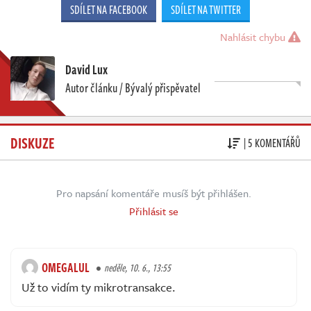
SDÍLET NA FACEBOOK
SDÍLET NA TWITTER
Nahlásit chybu
David Lux
Autor článku / Bývalý přispěvatel
DISKUZE
| 5 KOMENTÁŘŮ
Pro napsání komentáře musíš být přihlášen.
Přihlásit se
OMEGALUL
neděle, 10. 6., 13:55
Už to vidím ty mikrotransakce.