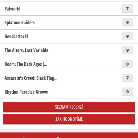
Palworld
7
Splatoon Raiders
9
Denshattack!
9
The Alters: Last Variable
9
Doom: The Dark Ages |…
8
Assassin’s Creed: Black Flag…
7
Rhythm Paradise Groove
9
SEZNAM RECENZÍ
JAK HODNOTÍME