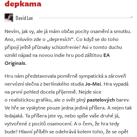
depkama
Živě
David Lux
Nevím, jak vy, ale já mám občas pocity osamění a smutku.
Ano, mluvím zde o „depresích“. Co když se do toho
připojí ještě příznaky schizofrenie? Asi v tomto duchu
vznikl nápad na novou indie hru pod záštitou
EA
Originals
.
Hru nám představovala poměrně sympatická a zároveň
nervózní slečna z berlínského studia
Jo-Mei
. Hra vypadá
na první pohled docela příjemně. Nejde sice
o realistickou grafiku, ale o svět plný
pastelových
barev.
Ve hře se vyskytne pouze jedna jediná příšera. A nejen tak
ledajaká. Ta příšera jste vy, nebo spíše vaše druhé já,
vytvořené z pocitů osamocení. A o čem, že hra tedy
bude? Hlavní příběh se odehrává kolem toho, že se opět