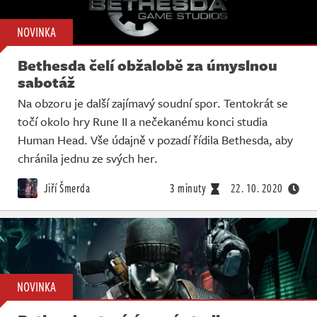
NOVINKA
Bethesda čelí obžalobě za úmyslnou
sabotáž
Na obzoru je další zajímavý soudní spor. Tentokrát se
točí okolo hry Rune II a nečekanému konci studia
Human Head. Vše údajně v pozadí řídila Bethesda, aby
chránila jednu ze svých her.
Jiří Šmerda
3 minuty
22. 10. 2020
NOVINKA