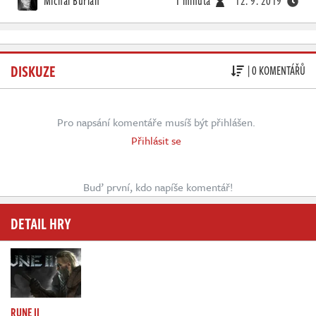
Michal Burian
1 minuta
12. 9. 2019
DISKUZE
| 0 KOMENTÁŘŮ
Pro napsání komentáře musíš být přihlášen.
Přihlásit se
Buď první, kdo napíše komentář!
DETAIL HRY
RUNE II