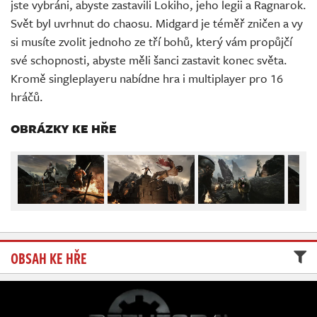
jste vybráni, abyste zastavili Lokiho, jeho legii a Ragnarok.
Živě
Svět byl uvrhnut do chaosu. Midgard je téměř zničen a vy
si musíte zvolit jednoho ze tří bohů, který vám propůjčí
své schopnosti, abyste měli šanci zastavit konec světa.
Kromě singleplayeru nabídne hra i multiplayer pro 16
hráčů.
OBRÁZKY KE HŘE
OBSAH KE HŘE