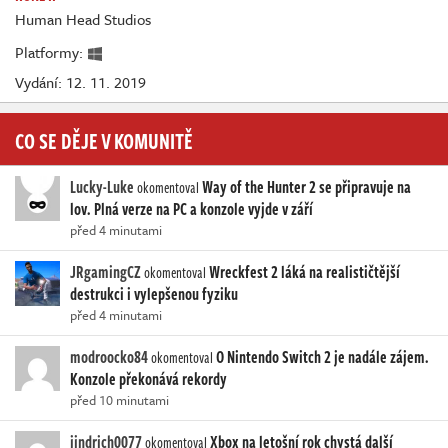
Human Head Studios
Platformy:
Vydání: 12. 11. 2019
CO SE DĚJE V KOMUNITĚ
Lucky-Luke
Way of the Hunter 2 se připravuje na
okomentoval
lov. Plná verze na PC a konzole vyjde v září
před 4 minutami
JRgamingCZ
Wreckfest 2 láká na realističtější
okomentoval
destrukci i vylepšenou fyziku
před 4 minutami
modroocko84
O Nintendo Switch 2 je nadále zájem.
okomentoval
Konzole překonává rekordy
před 10 minutami
jindrich0077
Xbox na letošní rok chystá další
okomentoval