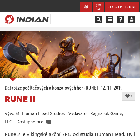
REALMERCH.STORE
Magazín
Recenze
Videa
Soutěže
Databáze počítačových a konzolových her
·
RUNE II
12. 11. 2019
RUNE II
Databáze
7
Komunita
Vývojář: Human Head Studios · Vydavatel: Ragnarok Game,
LLC · Dostupné pro:
Redakce
Rune 2 je vikingské akční RPG od studia Human Head. Byli