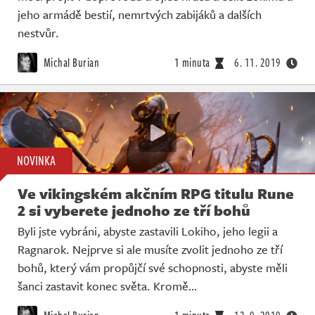
jeho armádě bestií, nemrtvých zabijáků a dalších
nestvůr.
Michal Burian
1 minuta
6. 11. 2019
NOVINKA
Ve vikingském akčním RPG titulu Rune
2 si vyberete jednoho ze tří bohů
Byli jste vybráni, abyste zastavili Lokiho, jeho legii a
Ragnarok. Nejprve si ale musíte zvolit jednoho ze tří
bohů, který vám propůjčí své schopnosti, abyste měli
šanci zastavit konec světa. Kromě…