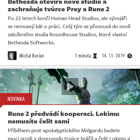
Bethesda otevírá nové studio a
zachraňuje tvůrce Prey a Rune 2
Po 22 letech končí Human Head Studios, ale vývojáři
se nemusejí bát o práci. Celý tým se přesouvá do nově
založeného studia Roundhouse Studios, které vlastní
Bethesda Softworks.
Michal Burian
1 minuta
14. 11. 2019
NOVINKA
Rune 2 předvádí kooperaci. Lokimu
nemusíte čelit sami
Příběhem post-apokalyptického Midgardu budete
moci projít v doprovodu trojice hráčů a čelit Lokimu a