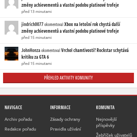
změny achievementů a vlastní podobu platinové trofeje
před 13 minutami
jindrich0077
Xbox na letošní rok chystá další
okomentoval
změny achievementů a vlastní podobu platinové trofeje
před 15 minutami
JohnHonza
Vrchol chamtivosti? Rockstar schytává
okomentoval
kritiku za GTA 6
před 15 minutami
PŘEHLED AKTIVITY KOMUNITY
NAVIGACE
INFORMACE
KOMUNITA
Archiv pořadu
Zásady ochrany
Nejnovější
příspěvky
Redakce pořadu
Pravidla užívání
Žebříček uživatelů