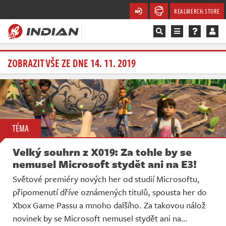
REALMERCH.STORE
Magazín
ZOBRAZIT VŠE ZE DNE 14. 11. 2019
Recenze
Videa
TÉMA
Soutěže
Velký souhrn z X019: Za tohle by se
Databáze
nemusel Microsoft stydět ani na E3!
Světové premiéry nových her od studií Microsoftu,
Komunita
připomenutí dříve oznámených titulů, spousta her do
Xbox Game Passu a mnoho dalšího. Za takovou nálož
Redakce
novinek by se Microsoft nemusel stydět ani na…