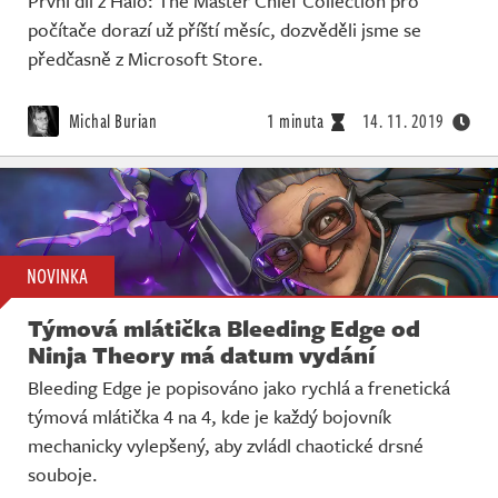
První díl z Halo: The Master Chief Collection pro
počítače dorazí už příští měsíc, dozvěděli jsme se
předčasně z Microsoft Store.
Michal Burian
1 minuta
14. 11. 2019
NOVINKA
Týmová mlátička Bleeding Edge od
Ninja Theory má datum vydání
Bleeding Edge je popisováno jako rychlá a frenetická
týmová mlátička 4 na 4, kde je každý bojovník
mechanicky vylepšený, aby zvládl chaotické drsné
souboje.