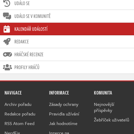
UDÁLO SE
UDÁLO SE V KOMUNITĚ
KALENDÁŘ UDÁLOSTÍ
REDAKCE
HRÁČSKÉ RECENZE
PROFILY HRÁČŮ
NAVIGACE
INFORMACE
KOMUNITA
Archiv pořadu
Zásady ochrany
Nejnovější
příspěvky
Redakce pořadu
Pravidla užívání
Žebříček uživatelů
RSS Atom Feed
Jak hodnotíme
NerdFix
Inzerce na