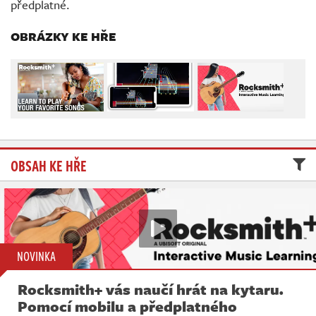
předplatné.
Živě
OBRÁZKY KE HŘE
OBSAH KE HŘE
NOVINKA
Rocksmith+ vás naučí hrát na kytaru.
Pomocí mobilu a předplatného