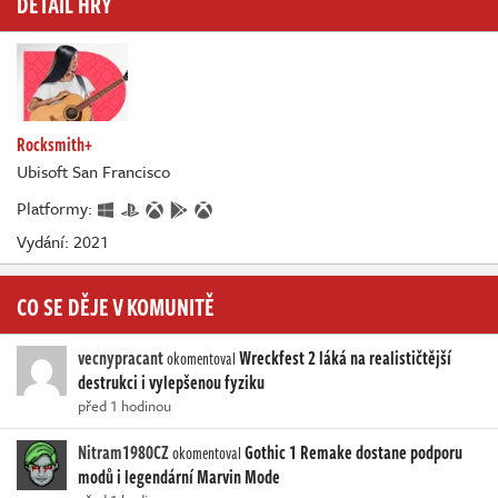
DETAIL HRY
Rocksmith+
Ubisoft San Francisco
Platformy:
Vydání: 2021
CO SE DĚJE V KOMUNITĚ
vecnypracant
Wreckfest 2 láká na realističtější
okomentoval
destrukci i vylepšenou fyziku
před 1 hodinou
Nitram1980CZ
Gothic 1 Remake dostane podporu
okomentoval
modů i legendární Marvin Mode