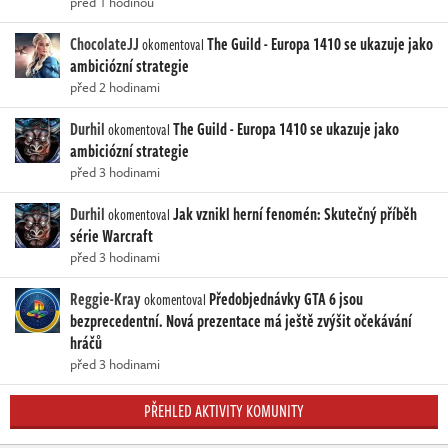
před 1 hodinou
ChocolateJJ
The Guild - Europa 1410 se ukazuje jako
okomentoval
ambiciózní strategie
před 2 hodinami
Durhil
The Guild - Europa 1410 se ukazuje jako
okomentoval
ambiciózní strategie
před 3 hodinami
Durhil
Jak vznikl herní fenomén: Skutečný příběh
okomentoval
série Warcraft
před 3 hodinami
Reggie-Kray
Předobjednávky GTA 6 jsou
okomentoval
bezprecedentní. Nová prezentace má ještě zvýšit očekávání
hráčů
před 3 hodinami
PŘEHLED AKTIVITY KOMUNITY