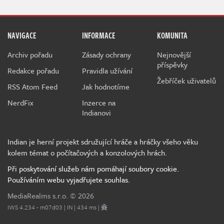
NAVIGACE
INFORMACE
KOMUNITA
Archiv pořadu
Zásady ochrany
Nejnovější
příspěvky
Redakce pořadu
Pravidla užívání
Žebříček uživatelů
RSS Atom Feed
Jak hodnotíme
NerdFix
Inzerce na
Indianovi
Indian je herní projekt sdružující hráče a hráčky všeho věku
kolem témat o počítačových a konzolových hrách.
Při poskytování služeb nám pomáhají soubory cookie.
Používáním webu vyjadřujete souhlas.
MediaRealms s.r.o.
© 2026
IWS 4.234 - m07d03 | IN | 434 ms |