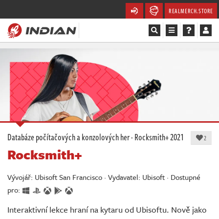
REALMERCH.STORE
Magazín
Recenze
Videa
Soutěže
Databáze počítačových a konzolových her
·
Rocksmith+
2021
2
Rocksmith+
Databáze
Komunita
Vývojář: Ubisoft San Francisco · Vydavatel: Ubisoft · Dostupné
pro:
Redakce
Interaktivní lekce hraní na kytaru od Ubisoftu. Nově jako