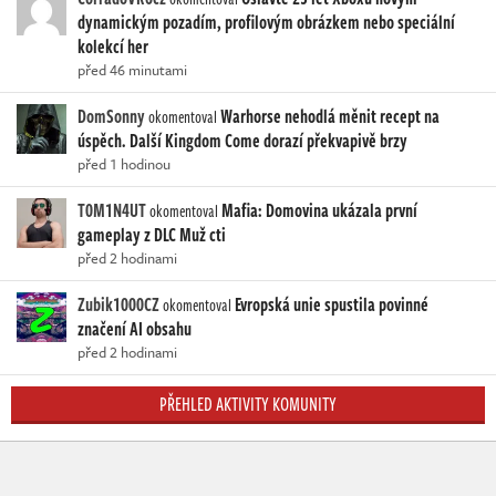
dynamickým pozadím, profilovým obrázkem nebo speciální
kolekcí her
před 46 minutami
DomSonny
Warhorse nehodlá měnit recept na
okomentoval
úspěch. Další Kingdom Come dorazí překvapivě brzy
před 1 hodinou
T0M1N4UT
Mafia: Domovina ukázala první
okomentoval
gameplay z DLC Muž cti
před 2 hodinami
Zubik1000CZ
Evropská unie spustila povinné
okomentoval
značení AI obsahu
před 2 hodinami
PŘEHLED AKTIVITY KOMUNITY