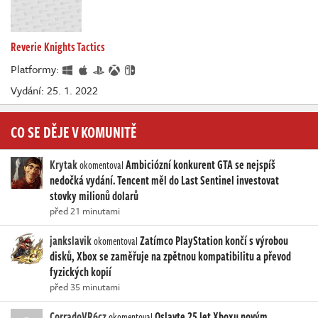
Reverie Knights Tactics
Platformy:
Vydání: 25. 1. 2022
CO SE DĚJE V KOMUNITĚ
Krytak
Ambiciózní konkurent GTA se nejspíš
okomentoval
nedočká vydání. Tencent měl do Last Sentinel investovat
stovky milionů dolarů
před 21 minutami
jankslavik
Zatímco PlayStation končí s výrobou
okomentoval
disků, Xbox se zaměřuje na zpětnou kompatibilitu a převod
fyzických kopií
před 35 minutami
CorradoVR6cz
Oslavte 25 let Xboxu novým
okomentoval