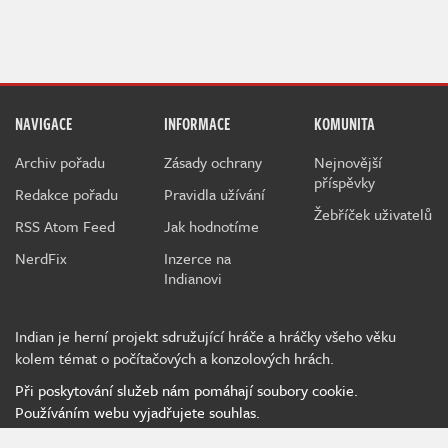
NAVIGACE
INFORMACE
KOMUNITA
Archiv pořadu
Zásady ochrany
Nejnovější
příspěvky
Redakce pořadu
Pravidla užívání
Žebříček uživatelů
RSS Atom Feed
Jak hodnotíme
NerdFix
Inzerce na
Indianovi
Indian je herní projekt sdružující hráče a hráčky všeho věku
kolem témat o počítačových a konzolových hrách.
Při poskytování služeb nám pomáhají soubory cookie.
Používáním webu vyjadřujete souhlas.
MediaRealms s.r.o.
© 2026