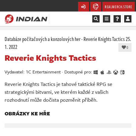
REALMERCH.STORE
Magazín
Databáze počítačových a konzolových her
·
Reverie Knights Tactics
25.
1. 2022
0
Recenze
Reverie Knights Tactics
Videa
Vydavatel: 1C Entertainment · Dostupné pro:
Soutěže
Reverie Knights Tactics je tahové taktické RPG se
strategickými bitvami, ve kterém každé z vašich
Databáze
rozhodnutí může dočista pozměnit příběh.
Komunita
OBRÁZKY KE HŘE
Redakce