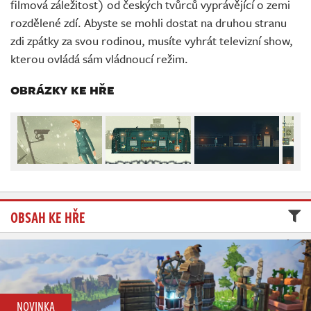
filmová záležitost) od českých tvůrců vyprávějící o zemi
Živě
rozdělené zdí. Abyste se mohli dostat na druhou stranu
zdi zpátky za svou rodinou, musíte vyhrát televizní show,
kterou ovládá sám vládnoucí režim.
OBRÁZKY KE HŘE
OBSAH KE HŘE
NOVINKA