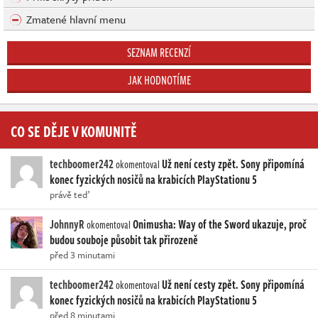
Zmatené hlavní menu
SEZNAM RECENZÍ
JAK HODNOTÍME
CO SE DĚJE V KOMUNITĚ
techboomer242
Už není cesty zpět. Sony připomíná
okomentoval
konec fyzických nosičů na krabicích PlayStationu 5
právě teď
JohnnyR
Onimusha: Way of the Sword ukazuje, proč
okomentoval
budou souboje působit tak přirozeně
před 3 minutami
techboomer242
Už není cesty zpět. Sony připomíná
okomentoval
konec fyzických nosičů na krabicích PlayStationu 5
před 8 minutami