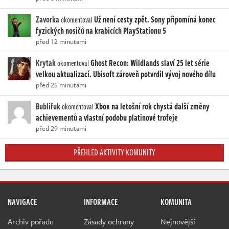
Zavorka
Už není cesty zpět. Sony připomíná konec
okomentoval
fyzických nosičů na krabicích PlayStationu 5
před 12 minutami
Krytak
Ghost Recon: Wildlands slaví 25 let série
okomentoval
velkou aktualizací. Ubisoft zároveň potvrdil vývoj nového dílu
před 25 minutami
Bublifuk
Xbox na letošní rok chystá další změny
okomentoval
achievementů a vlastní podobu platinové trofeje
před 29 minutami
PŘEHLED AKTIVITY KOMUNITY
NAVIGACE
INFORMACE
KOMUNITA
Archiv pořadu
Zásady ochrany
Nejnovější