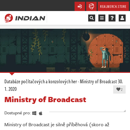
REALMERCH.STORE
Magazín
Recenze
Videa
Soutěže
Databáze počítačových a konzolových her
·
Ministry of Broadcast
30.
1. 2020
Databáze
2
Ministry of Broadcast
Komunita
Dostupné pro:
Redakce
Ministry of Broadcast je silně příběhová (skoro až