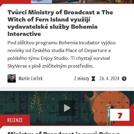
Tvůrci Ministry of Broadcast a The
Witch of Fern Island využijí
vydavatelské služby Bohemia
Interactive
Pod záštitou programu Bohemia Incubator vyjdou
novinky od českého studia Place of Departure a
polského týmu Enjoy Studio. Ti chystají survival
SkyVerse s plně zničitelným prostředím.
Martin Cvrček
2 minuty
26. 4. 2024
7
RECENZE
Ministry of Broadcast je nový Princ z