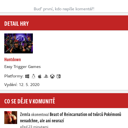
Buď první, kdo napíše komentář!
DETAIL HRY
Huntdown
Easy Trigger Games
Platformy:
Vydání: 12. 5. 2020
CO SE DĚJE V KOMUNITĚ
Zemla
Beast of Reincarnation od tvůrců Pokémonů
okomentoval
nenadchne, ale ani neurazí
před 23 minutami