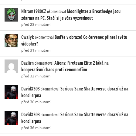
Nitram1980CZ
Moonlighter a Breathedge jsou
okomentoval
zdarma na PC. Stačí si je včas vyzvednout
před 23 minutami
Cwalyk
Buďte v obraze! Co červenec přinesl světu
okomentoval
videoher?
před 31 minutami
Dazlirn
Aliens: Fireteam Elite 2 láká na
okomentoval
kooperativní chaos proti xenomorfům
před 32 minutami
DavidX303
Serious Sam: Shatterverse dorazí už na
okomentoval
konci srpna
před 36 minutami
DavidX303
Serious Sam: Shatterverse dorazí už na
okomentoval
konci srpna
před 36 minutami