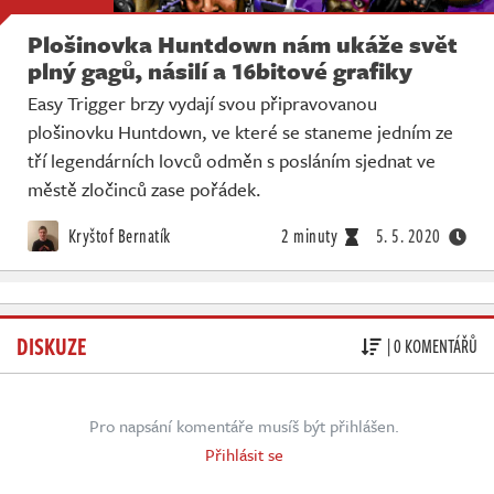
Plošinovka Huntdown nám ukáže svět
plný gagů, násilí a 16bitové grafiky
Easy Trigger brzy vydají svou připravovanou
plošinovku Huntdown, ve které se staneme jedním ze
tří legendárních lovců odměn s posláním sjednat ve
městě zločinců zase pořádek.
Kryštof Bernatík
2 minuty
5. 5. 2020
DISKUZE
| 0 KOMENTÁŘŮ
Pro napsání komentáře musíš být přihlášen.
Přihlásit se