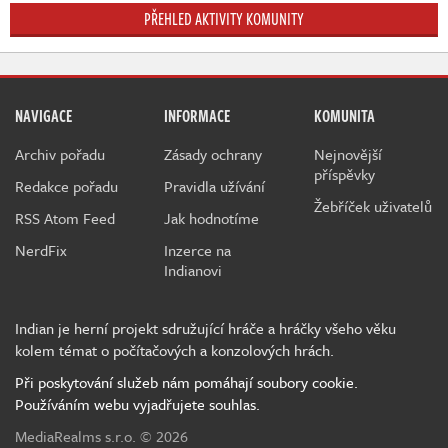
PŘEHLED AKTIVITY KOMUNITY
NAVIGACE
INFORMACE
KOMUNITA
Archiv pořadu
Zásady ochrany
Nejnovější
příspěvky
Redakce pořadu
Pravidla užívání
Žebříček uživatelů
RSS Atom Feed
Jak hodnotíme
NerdFix
Inzerce na
Indianovi
Indian je herní projekt sdružující hráče a hráčky všeho věku
kolem témat o počítačových a konzolových hrách.
Při poskytování služeb nám pomáhají soubory cookie.
Používáním webu vyjadřujete souhlas.
MediaRealms s.r.o.
© 2026