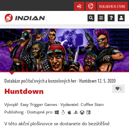
REALMERCH.STORE
Magazín
Recenze
Videa
Soutěže
Databáze počítačových a konzolových her
·
Huntdown
12. 5. 2020
Huntdown
Databáze
2
Komunita
Vývojář: Easy Trigger Games · Vydavatel: Coffee Stain
Publishing · Dostupné pro:
Redakce
V této akční plošinovce se dostanete do bezútěšné