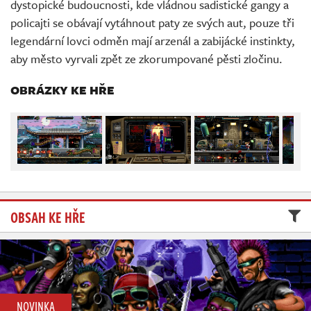
dystopické budoucnosti, kde vládnou sadistické gangy a
Živě
policajti se obávají vytáhnout paty ze svých aut, pouze tři
legendární lovci odměn mají arzenál a zabijácké instinkty,
aby město vyrvali zpět ze zkorumpované pěsti zločinu.
OBRÁZKY KE HŘE
OBSAH KE HŘE
NOVINKA