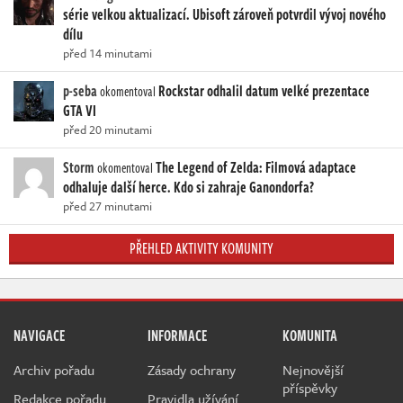
série velkou aktualizací. Ubisoft zároveň potvrdil vývoj nového
dílu
před 14 minutami
p-seba
Rockstar odhalil datum velké prezentace
okomentoval
GTA VI
před 20 minutami
Storm
The Legend of Zelda: Filmová adaptace
okomentoval
odhaluje další herce. Kdo si zahraje Ganondorfa?
před 27 minutami
PŘEHLED AKTIVITY KOMUNITY
NAVIGACE
INFORMACE
KOMUNITA
Archiv pořadu
Zásady ochrany
Nejnovější
příspěvky
Redakce pořadu
Pravidla užívání