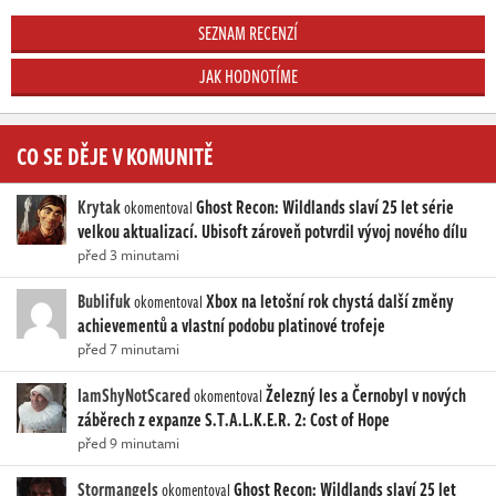
SEZNAM RECENZÍ
JAK HODNOTÍME
CO SE DĚJE V KOMUNITĚ
Krytak
Ghost Recon: Wildlands slaví 25 let série
okomentoval
velkou aktualizací. Ubisoft zároveň potvrdil vývoj nového dílu
před 3 minutami
Bublifuk
Xbox na letošní rok chystá další změny
okomentoval
achievementů a vlastní podobu platinové trofeje
před 7 minutami
IamShyNotScared
Železný les a Černobyl v nových
okomentoval
záběrech z expanze S.T.A.L.K.E.R. 2: Cost of Hope
před 9 minutami
Stormangels
Ghost Recon: Wildlands slaví 25 let
okomentoval