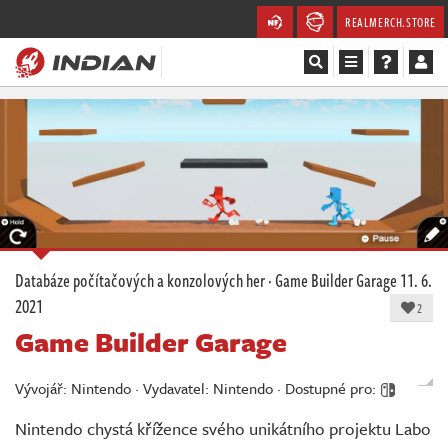
REALMERCH.STORE
Magazín
Recenze
Videa
Soutěže
Databáze počítačových a konzolových her
·
Game Builder Garage
11. 6.
2021
Databáze
2
Game Builder Garage
Komunita
Vývojář: Nintendo · Vydavatel: Nintendo · Dostupné pro:
Redakce
Nintendo chystá křížence svého unikátního projektu Labo