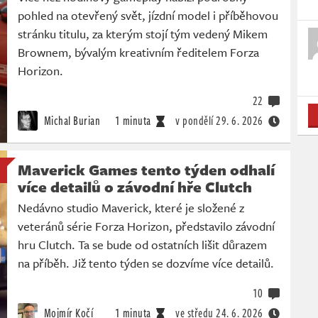
pohled na otevřený svět, jízdní model i příběhovou
stránku titulu, za kterým stojí tým vedený Mikem
Brownem, bývalým kreativním ředitelem Forza
Horizon.
22
Michal Burian
1 minuta
v pondělí
29. 6. 2026
Maverick Games tento týden odhalí
více detailů o závodní hře Clutch
Nedávno studio Maverick, které je složené z
veteránů série Forza Horizon, představilo závodní
hru Clutch. Ta se bude od ostatních lišit důrazem
na příběh. Již tento týden se dozvíme více detailů.
10
Mojmír Kočí
1 minuta
ve středu
24. 6. 2026