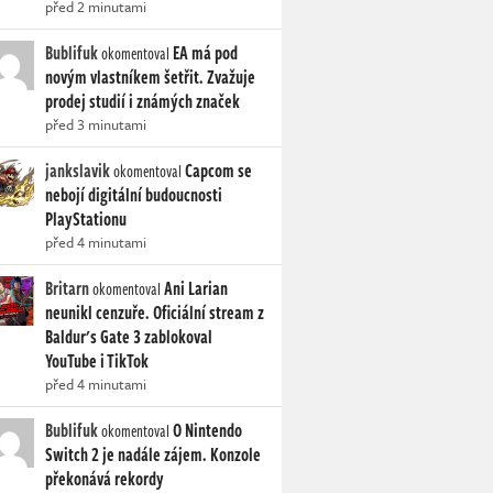
před 2 minutami
Bublifuk
EA má pod
okomentoval
novým vlastníkem šetřit. Zvažuje
prodej studií i známých značek
před 3 minutami
jankslavik
Capcom se
okomentoval
nebojí digitální budoucnosti
PlayStationu
před 4 minutami
Britarn
Ani Larian
okomentoval
neunikl cenzuře. Oficiální stream z
Baldur's Gate 3 zablokoval
YouTube i TikTok
před 4 minutami
Bublifuk
O Nintendo
okomentoval
Switch 2 je nadále zájem. Konzole
překonává rekordy