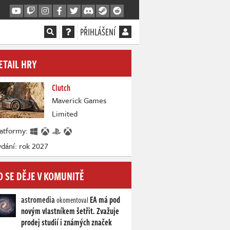
PŘIHLÁŠENÍ
ETAIL HRY
Clutch
Maverick Games
Limited
latformy:
dání: rok 2027
O SE DĚJE V KOMUNITĚ
astromedia
EA má pod
okomentoval
novým vlastníkem šetřit. Zvažuje
prodej studií i známých značek