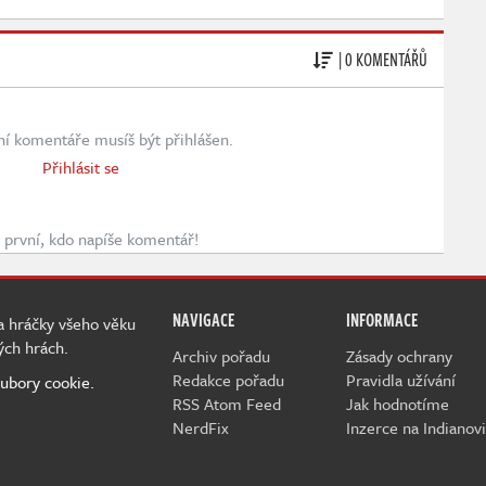
| 0 KOMENTÁŘŮ
ní komentáře musíš být přihlášen.
Přihlásit se
první, kdo napíše komentář!
NAVIGACE
INFORMACE
 a hráčky všeho věku
ých hrách.
Archiv pořadu
Zásady ochrany
Redakce pořadu
Pravidla užívání
ubory cookie.
RSS Atom Feed
Jak hodnotíme
NerdFix
Inzerce na Indianovi