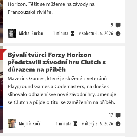
Horizon. Těšit se můžeme na závody na
Francouzské riviéře.
9
Michal Burian
1 minuta
v sobotu
6. 6. 2026
Bývalí tvůrci Forzy Horizon
představili závodní hru Clutch s
důrazem na příběh
Maverick Games, které je složené z veteránů
Playground Games a Codemasters, na dnešek
slibovalo odhalení své nové závodní hry. Jmenuje
se Clutch a půjde o titul se zaměřením na příběh.
17
Mojmír Kočí
1 minuta
v úterý
2. 6. 2026