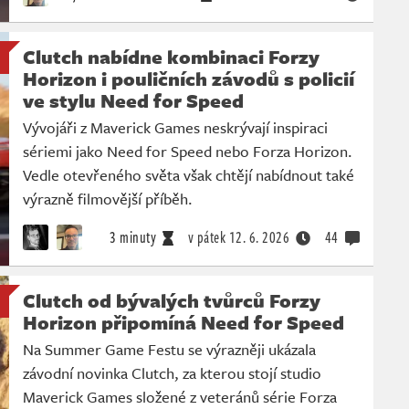
Clutch nabídne kombinaci Forzy
Horizon i pouličních závodů s policií
ve stylu Need for Speed
Vývojáři z Maverick Games neskrývají inspiraci
sériemi jako Need for Speed nebo Forza Horizon.
Vedle otevřeného světa však chtějí nabídnout také
výrazně filmovější příběh.
3 minuty
v pátek
12. 6. 2026
44
Clutch od bývalých tvůrců Forzy
Horizon připomíná Need for Speed
Na Summer Game Festu se výrazněji ukázala
závodní novinka Clutch, za kterou stojí studio
Maverick Games složené z veteránů série Forza