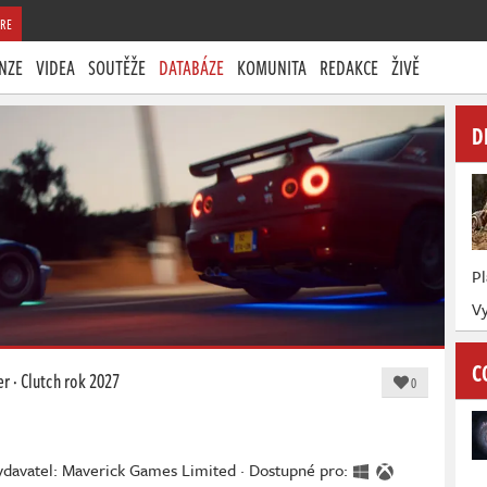
RE
NZE
VIDEA
SOUTĚŽE
DATABÁZE
KOMUNITA
REDAKCE
ŽIVĚ
D
P
Vy
C
er
·
Clutch
rok 2027
0
ydavatel: Maverick Games Limited · Dostupné pro: