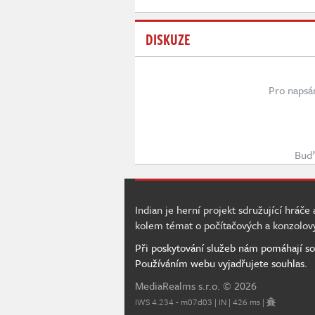
DISKUZE
Pro napsá
Buď 
Indian je herní projekt sdružující hráče
kolem témat o počítačových a konzolov
Při poskytování služeb nám pomáhají so
Používáním webu vyjadřujete souhlas.
MediaRealms s.r.o.
© 2026
IWS 4.234 - m07d03 | IN | 426 ms |