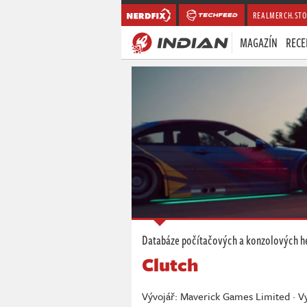
REALMERCH.STO
MAGAZÍN
RECE
Databáze počítačových a konzolových h
Clutch
Vývojář: Maverick Games Limited · V