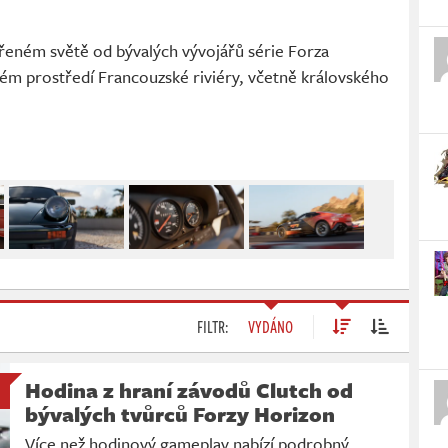
vřeném světě od bývalých vývojářů série Forza
ém prostředí Francouzské riviéry, včetně královského
FILTR:
VYDÁNO
Hodina z hraní závodů Clutch od
bývalých tvůrců Forzy Horizon
Více než hodinový gameplay nabízí podrobný