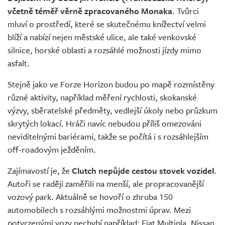
včetně téměř věrně zpracovaného Monaka
. Tvůrci
mluví o prostředí, které se skutečnému knížectví velmi
blíží a nabízí nejen městské ulice, ale také venkovské
silnice, horské oblasti a rozsáhlé možnosti jízdy mimo
asfalt.
Stejně jako ve Forze Horizon budou po mapě rozmístěny
různé aktivity, například měření rychlosti, skokanské
výzvy, sběratelské předměty, vedlejší úkoly nebo průzkum
skrytých lokací. Hráči navíc nebudou příliš omezováni
neviditelnými bariérami, takže se počítá i s rozsáhlejším
off-roadovým ježděním.
Zajímavostí je, že
Clutch nepůjde cestou stovek vozidel
.
Autoři se raději zaměřili na menší, ale propracovanější
vozový park. Aktuálně se hovoří o zhruba 150
automobilech s rozsáhlými možnostmi úprav. Mezi
potvrzenými vozy nechybí například: Fiat Multipla, Nissan