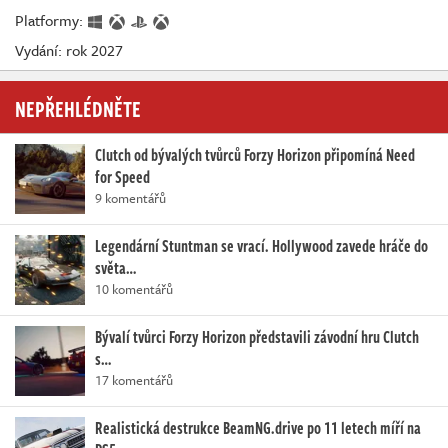
Platformy:
Vydání: rok 2027
NEPŘEHLÉDNĚTE
Clutch od bývalých tvůrců Forzy Horizon připomíná Need
for Speed
9 komentářů
Legendární Stuntman se vrací. Hollywood zavede hráče do
světa…
10 komentářů
Bývalí tvůrci Forzy Horizon představili závodní hru Clutch
s…
17 komentářů
Realistická destrukce BeamNG.drive po 11 letech míří na