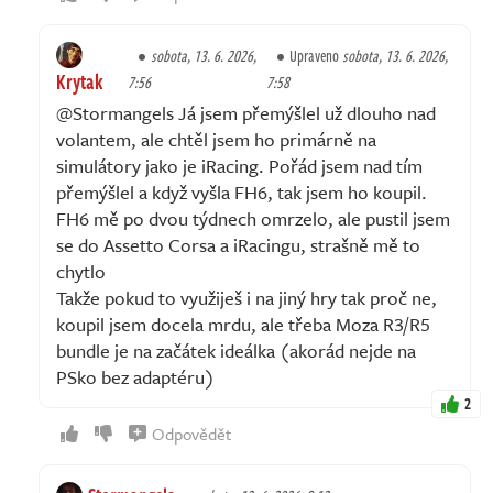
sobota, 13. 6. 2026,
Upraveno
sobota, 13. 6. 2026,
Krytak
7:56
7:58
@Stormangels Já jsem přemýšlel už dlouho nad
volantem, ale chtěl jsem ho primárně na
simulátory jako je iRacing. Pořád jsem nad tím
přemýšlel a když vyšla FH6, tak jsem ho koupil.
FH6 mě po dvou týdnech omrzelo, ale pustil jsem
se do Assetto Corsa a iRacingu, strašně mě to
chytlo
Takže pokud to využiješ i na jiný hry tak proč ne,
koupil jsem docela mrdu, ale třeba Moza R3/R5
bundle je na začátek ideálka (akorád nejde na
PSko bez adaptéru)
2
Odpovědět