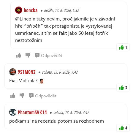
honcka
neděle, 14. 6. 2026, 5:32
@Lincoln taky nevim, proč jakmile je v závodní
hře "příběh" tak protagonista je vystylovanej
usmrkanec, s tím se fakt jako 50 letej fotřík
neztotožním
1
Odpovědět
9S1M0N2
sobota, 13. 6. 2026, 9:42
Fiat Multipla?
3
Odpovědět
PhantomSVK14
sobota, 13. 6. 2026, 4:47
počkam si na recenziu potom sa rozhodnem
4