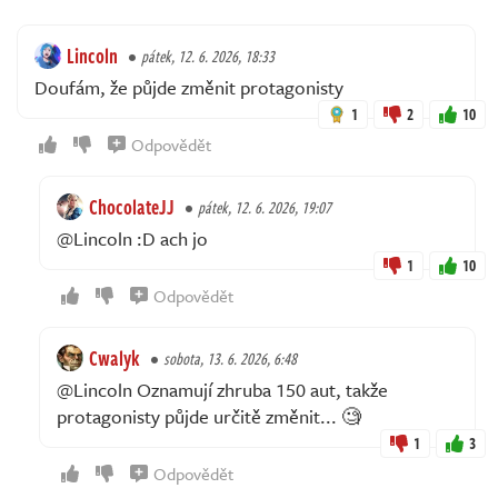
Lincoln
pátek, 12. 6. 2026, 18:33
Doufám, že půjde změnit protagonisty
1
2
10
Odpovědět
ChocolateJJ
pátek, 12. 6. 2026, 19:07
@Lincoln :D ach jo
1
10
Odpovědět
Cwalyk
sobota, 13. 6. 2026, 6:48
@Lincoln Oznamují zhruba 150 aut, takže
protagonisty půjde určitě změnit... 🧐
1
3
Odpovědět