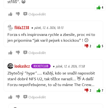
střílíš". 😀
4
Odpovědět
filda2238
pátek, 12. 6. 2026, 18:13
Forza s nfs inspirovana rychle a zbesile, proc mi to
jen pripomina “jak varil pejsek s kocickou” ! 😕
2
5
Odpovědět
lookashcz
ROCKETCLUB
pátek, 12. 6. 2026, 17:58
Zbytečný "hype".... Každý, kdo se snažil naposobit
staré dobré NFS U2, tak těžce narazil... 👋 A další
Forzu nepotřebujeme, to už tu máme The Crew...
2
7
Odpovědět