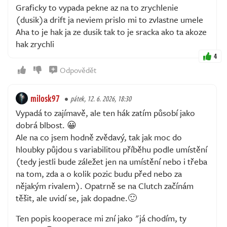
Graficky to vypada pekne az na to zrychlenie
(dusik)a drift ja neviem prislo mi to zvlastne umele
Aha to je hak ja ze dusik tak to je sracka ako ta akoze
hak zrychli
4
Odpovědět
milosk97
pátek, 12. 6. 2026, 18:30
Vypadá to zajímavě, ale ten hák zatím působí jako
dobrá blbost. 😀
Ale na co jsem hodně zvědavý, tak jak moc do
hloubky půjdou s variabilitou příběhu podle umístění
(tedy jestli bude záležet jen na umístění nebo i třeba
na tom, zda a o kolik pozic budu před nebo za
nějakým rivalem). Opatrně se na Clutch začínám
těšit, ale uvidí se, jak dopadne.🙂
Ten popis kooperace mi zní jako "já chodím, ty