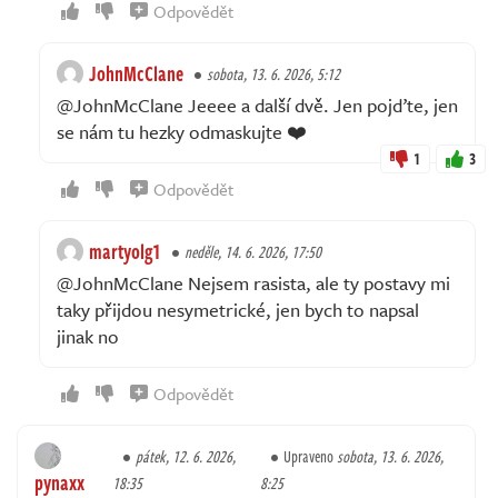
Odpovědět
JohnMcClane
sobota, 13. 6. 2026, 5:12
@JohnMcClane Jeeee a další dvě. Jen pojďte, jen
se nám tu hezky odmaskujte ❤️
1
3
Odpovědět
martyolg1
neděle, 14. 6. 2026, 17:50
@JohnMcClane Nejsem rasista, ale ty postavy mi
taky přijdou nesymetrické, jen bych to napsal
jinak no
Odpovědět
pátek, 12. 6. 2026,
Upraveno
sobota, 13. 6. 2026,
pynaxx
18:35
8:25