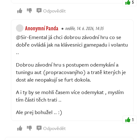
5
Odpovědět
Anonymní Panda
neděle, 14. 6. 2026, 14:35
@Sir-Emental já chci dobrou závodní hru co se
dobře ovládá jak na klávesnici gamepadu i volantu
..
Dobrou závodní hru s postupem odemykání a
tuningu aut (propracovanýho) a tratě kterých je
dost ale neopakují se furt dokola.
A i ty by se mohli časem více odemykat , myslím
tím části těch trati ..
Ale prej bohužel .. :)
1
Odpovědět