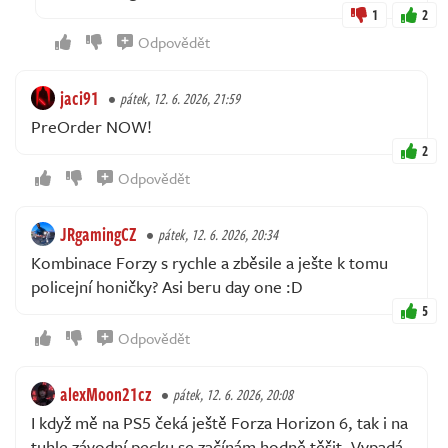
1
2
Odpovědět
jaci91
pátek, 12. 6. 2026, 21:59
PreOrder NOW!
2
Odpovědět
JRgamingCZ
pátek, 12. 6. 2026, 20:34
Kombinace Forzy s rychle a zběsile a ješte k tomu
policejní honičky? Asi beru day one :D
5
Odpovědět
alexMoon21cz
pátek, 12. 6. 2026, 20:08
I když mě na PS5 čeká ještě Forza Horizon 6, tak i na
tuhle závodní pecku se začínám hodně těšit. Vypadá