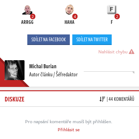
2
4
2
ARRGG
HAHA
F
SDÍLET NA FACEBOOK
SDÍLET NA TWITTER
Nahlásit chybu
Michal Burian
Autor článku / Šéfredaktor
DISKUZE
| 44 KOMENTÁŘŮ
Pro napsání komentáře musíš být přihlášen.
Přihlásit se