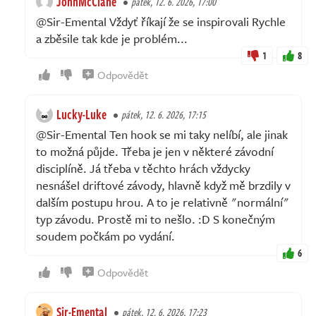
JohnMcClane
pátek, 12. 6. 2026, 17:00
@Sir-Emental Vždyť říkají že se inspirovali Rychle
a zběsile tak kde je problém...
1
8
Odpovědět
Lucky-Luke
pátek, 12. 6. 2026, 17:15
@Sir-Emental Ten hook se mi taky nelíbí, ale jinak
to možná půjde. Třeba je jen v některé závodní
disciplíně. Já třeba v těchto hrách vždycky
nesnášel driftové závody, hlavně když mě brzdily v
dalším postupu hrou. A to je relativně "normální"
typ závodu. Prostě mi to nešlo. :D S konečným
soudem počkám po vydání.
6
Odpovědět
Sir-Emental
pátek, 12. 6. 2026, 17:23