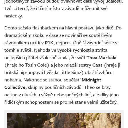
jednotlivých závodů budou ovlivňovat další vývoj událostí.
Tvůrci tvrdí, že i třetí místo v závodě může mít své
následky.
Demo začalo flashbackem na hlavní postavu jako dítě. Po
dramatickém skoku v čase se novináři se soutěživým
závodníkem ocitli v
R1K
, nejprestižnější závodní série v
tomhle světě. Nehoda ve vysoké rychlosti a ztráta
nejlepších přátel však způsobila, že svět
Thea Martiala
(hraje ho Tosin Cole) a jeho mladší sestry
Cass
(hraje ji
britská hip-hopová hvězda Little Simz) obrátí vzhůru
nohama. Nakonec se stanou součástí
Midnight
Collective
, skupiny pouličních závodů. Theo se brzy
ocitne v dluzích u vážně nebezpečných lidí, ale díky jeho
řidičským schopnostem se pro ně stane velmi užitečný.