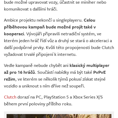
bude možné upravovat vozy, účastnit se miniher nebo
komunikovat s dalšími hráči.
Ambice projektu nekončí u singleplayeru.
Celou
příběhovou kampaň bude možné projít také v
kooperaci
. Vývojáři připravili netradiční systém, ve
kterém jeden hráč řídí vůz a druhý se stará o akceleraci a
další podpůrné prvky. Kvůli této propojenosti bude Clutch
vyžadovat trvalé připojení k internetu.
Vedle kampaně nebude chybět ani
klasický multiplayer
až pro 16 hráčů
. Součástí nabídky má být také
PvPvE
režim
, ve kterém se několik týmů pokusí získat stejné
vozidlo a uniknout s ním dříve než soupeři.
Clutch
dorazí na PC, PlayStation 5 a Xbox Series X/S
během první poloviny příštího roku.