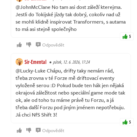
@JohnMcClane No tam asi dost záleží kterejma.
Jestli do Tokijské jízdy tak dobrý, cokoliv nad už
se mohli klidně inspirovat Transformers, s autama
to má asi stejně společnýho
5
Odpovědět
Sir-Emental
pátek, 12. 6. 2026, 17:24
@Lucky-Luke Chápu, drifty taky nemám rád,
třeba zrovna v té Forze mě driftovací eventy
vyloženě serou :D Pokud bude ten hák jen nějaká
okrajová záležitost nebo speciální game mode tak
ok, ale od toho tu máme právě tu Forzu, a já
třeba další Forzu pod jiným jménem nepotřebuju.
Já chci NfS Shift 3!
5
Odpovědět