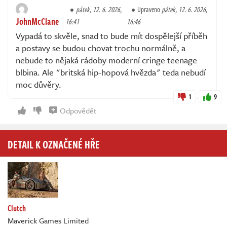
pátek, 12. 6. 2026,
Upraveno
pátek, 12. 6. 2026,
JohnMcClane
16:41
16:46
Vypadá to skvěle, snad to bude mít dospělejší příběh
a postavy se budou chovat trochu normálně, a
nebude to nějaká rádoby moderní cringe teenage
blbina. Ale "britská hip-hopová hvězda" teda nebudí
moc důvěry.
1
9
Odpovědět
DETAIL K OZNAČENÉ HŘE
Clutch
Maverick Games Limited