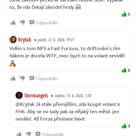
to, že nás čekají závodní hody 🤗
5
Odpovědět
Krytak
pátek, 12. 6. 2026, 19:31
Vidím v tom NFS a Fast Furious, to driftování s tím
hákem je docela WTF, moc bych to na volant neviděl
6
Odpovědět
Stormangels
sobota, 13. 6. 2026, 7:20
@Krytak Já stále přemýšlím, zda koupit volant k
FH6. Aby se mi tady pak za nějaký ten měsíc jen
neválel. Až Forza přestane bavit.
3
Odpovědět