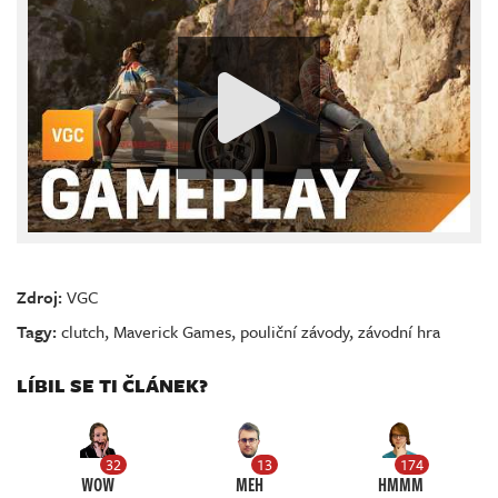
Zdroj:
VGC
Tagy:
clutch
,
Maverick Games
,
pouliční závody
,
závodní hra
LÍBIL SE TI ČLÁNEK?
32
13
174
WOW
MEH
HMMM