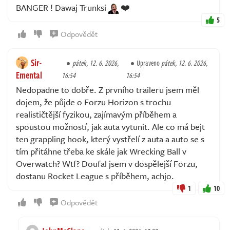
BANGER ! Dawaj Trunksi
❤️
5
Odpovědět
Sir-
pátek, 12. 6. 2026,
Upraveno
pátek, 12. 6. 2026,
Emental
16:54
16:54
Nedopadne to dobře. Z prvního traileru jsem měl
dojem, že půjde o Forzu Horizon s trochu
realističtější fyzikou, zajímavým příběhem a
spoustou možností, jak auta vytunit. Ale co má bejt
ten grappling hook, který vystřelí z auta a auto se s
tím přitáhne třeba ke skále jak Wrecking Ball v
Overwatch? Wtf? Doufal jsem v dospělejší Forzu,
dostanu Rocket League s příběhem, achjo.
1
10
Odpovědět