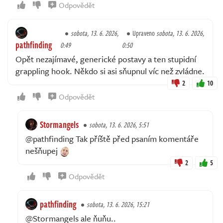
Odpovědět
sobota, 13. 6. 2026,
Upraveno
sobota, 13. 6. 2026,
pathfinding
0:49
0:50
Opět nezajímavé, generické postavy a ten stupidní
grappling hook. Někdo si asi sňupnul víc než zvládne.
2
10
Odpovědět
Stormangels
sobota, 13. 6. 2026, 5:51
@pathfinding Tak příště před psaním komentáře
nešňupej
2
5
Odpovědět
pathfinding
sobota, 13. 6. 2026, 15:21
@Stormangels ale ňuňu..