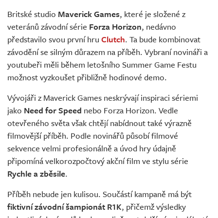
Živě
Britské studio
Maverick Games
, které je složené z
veteránů závodní série
Forza Horizon
, nedávno
představilo svou první hru
Clutch
. Ta bude kombinovat
závodění se silným důrazem na příběh. Vybraní novináři a
youtubeři měli během letošního Summer Game Festu
možnost vyzkoušet přibližně hodinové demo.
Vývojáři z Maverick Games neskrývají inspiraci sériemi
jako
Need for Speed
nebo Forza Horizon. Vedle
otevřeného světa však chtějí nabídnout také výrazně
filmovější příběh. Podle novinářů působí filmové
sekvence velmi profesionálně a úvod hry údajně
připomíná velkorozpočtový akční film ve stylu série
Rychle a zběsile
.
Příběh nebude jen kulisou. Součástí kampaně má být
fiktivní závodní šampionát R1K
, přičemž výsledky