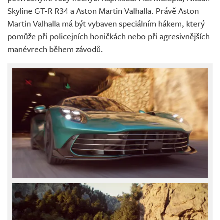
Skyline GT-R R34 a Aston Martin Valhalla. Právě Aston
Martin Valhalla má být vybaven speciálním hákem, který
pomůže při policejních honičkách nebo při agresivnějších
manévrech během závodů.