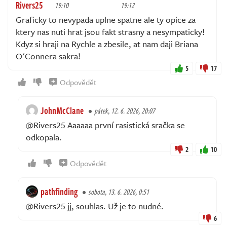
Rivers25
19:10
19:12
Graficky to nevypada uplne spatne ale ty opice za
ktery nas nuti hrat jsou fakt strasny a nesympaticky!
Kdyz si hraji na Rychle a zbesile, at nam daji Briana
O'Connera sakra!
5
17
Odpovědět
JohnMcClane
pátek, 12. 6. 2026, 20:07
@Rivers25 Aaaaaa první rasistická sračka se
odkopala.
2
10
Odpovědět
pathfinding
sobota, 13. 6. 2026, 0:51
@Rivers25 jj, souhlas. Už je to nudné.
6