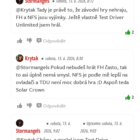
Stormangels
sobota, 13. 6. 2026, 8:12
@Krytak Tady je právě to, že závodní hry nehraju,
FH a NFS jsou vyjímky. Ještě vlastně Test Driver
Unlimited jsem hrál.
2
Odpovědět
Krytak
sobota, 13. 6. 2026, 8:30
@Stormangels Pokud nebudeš hrát FH často, tak
to asi úplně nemá smysl. NFS je podle mě lepší na
ovladači a TDU není moc dobrá hra :D Aspoň teda
Solar Crown
2
Odpovědět
sobota, 13. 6.
Upraveno
sobota, 13. 6.
Stormangels
2026, 9:02
2026, 9:03
@Krytak Chápu, a myslel jsem Test Drive