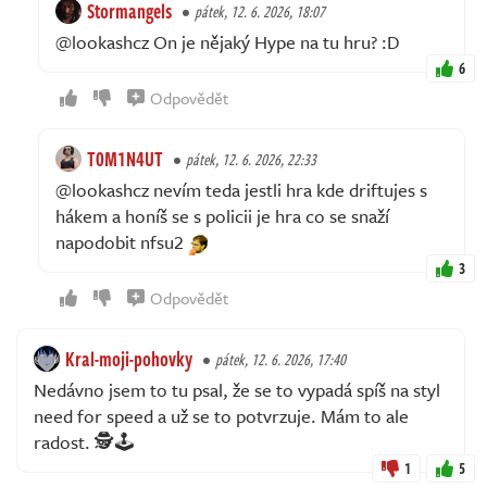
Stormangels
pátek, 12. 6. 2026, 18:07
@lookashcz On je nějaký Hype na tu hru? :D
6
Odpovědět
T0M1N4UT
pátek, 12. 6. 2026, 22:33
@lookashcz nevím teda jestli hra kde driftujes s
hákem a honíš se s policii je hra co se snaží
napodobit nfsu2
3
Odpovědět
Kral-moji-pohovky
pátek, 12. 6. 2026, 17:40
Nedávno jsem to tu psal, že se to vypadá spíš na styl
need for speed a už se to potvrzuje. Mám to ale
radost. 🕵️🕹️
1
5