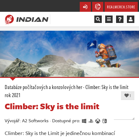
REALMERCH.STORE
Magazín
Recenze
Videa
Soutěže
Databáze počítačových a konzolových her
·
Climber: Sky is the limit
rok 2021
Databáze
1
Climber: Sky is the limit
Komunita
Vývojář: A2 Softworks · Dostupné pro:
Redakce
Climber: Sky is the Limit je jedinečnou kombinací