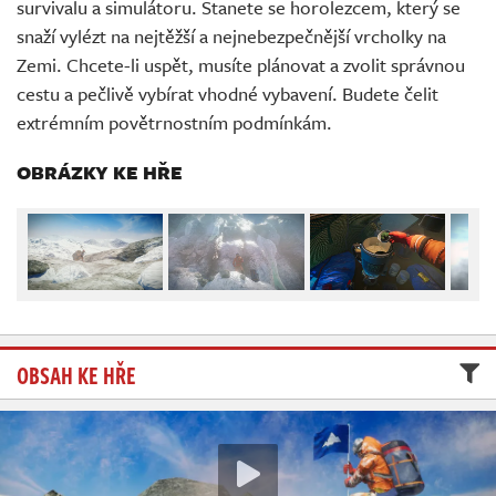
survivalu a simulátoru. Stanete se horolezcem, který se
Živě
snaží vylézt na nejtěžší a nejnebezpečnější vrcholky na
Zemi. Chcete-li uspět, musíte plánovat a zvolit správnou
cestu a pečlivě vybírat vhodné vybavení. Budete čelit
extrémním povětrnostním podmínkám.
OBRÁZKY KE HŘE
OBSAH KE HŘE