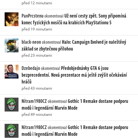
před 12 minutami
PanPrcstenu
Už není cesty zpět. Sony připomíná
okomentoval
konec fyzických nosičů na krabicích PlayStationu 5
před 19 minutami
black-neon
Halo: Campaign Evolved je naleštěný
okomentoval
základ se zbytečnou přílohou
před 23 minutami
Dzebedajo
Předobjednávky GTA 6 jsou
okomentoval
bezprecedentní. Nová prezentace má ještě zvýšit očekávání
hráčů
před 43 minutami
Nitram1980CZ
Gothic 1 Remake dostane podporu
okomentoval
modů i legendární Marvin Mode
před 49 minutami
Nitram1980CZ
Gothic 1 Remake dostane podporu
okomentoval
modů i legendární Marvin Mode