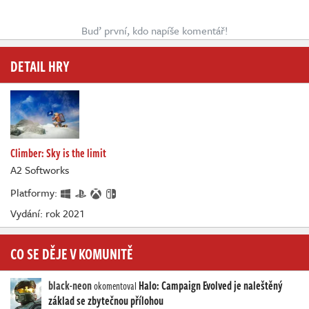
Buď první, kdo napíše komentář!
DETAIL HRY
Climber: Sky is the limit
A2 Softworks
Platformy:
Vydání: rok 2021
CO SE DĚJE V KOMUNITĚ
black-neon
Halo: Campaign Evolved je naleštěný
okomentoval
základ se zbytečnou přílohou