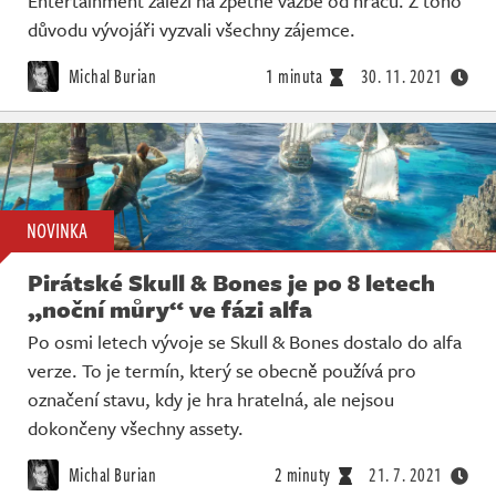
Entertainment záleží na zpětné vazbě od hráčů. Z toho
důvodu vývojáři vyzvali všechny zájemce.
Michal Burian
1 minuta
30. 11. 2021
NOVINKA
Pirátské Skull & Bones je po 8 letech
„noční můry“ ve fázi alfa
Po osmi letech vývoje se Skull & Bones dostalo do alfa
verze. To je termín, který se obecně používá pro
označení stavu, kdy je hra hratelná, ale nejsou
dokončeny všechny assety.
Michal Burian
2 minuty
21. 7. 2021