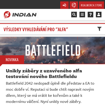
REALMERCH.STORE
Magazín
VÝSLEDKY VYHLEDÁVÁNÍ PRO "ALFA"
Recenze
Videa
NOVINKA
Soutěže
Unikly záběry z uzavřeného alfa
Databáze
testování nového Battlefieldu
Battlefield 2042 nedopadl úplně dle představ a EA to
Komunita
moc dobře ví. Reputaci si bude chtít napravit novým
dílem, který se má vrátit ke kořenům a také k
Redakce
modernímu válčení. Nyní unikly nové záběry.