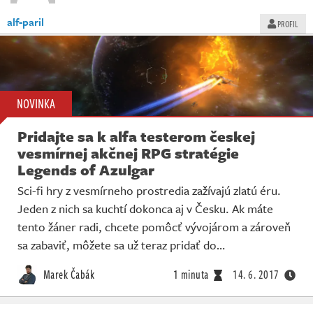
alf-paril
PROFIL
NOVINKA
Pridajte sa k alfa testerom českej
vesmírnej akčnej RPG stratégie
Legends of Azulgar
Sci-fi hry z vesmírneho prostredia zažívajú zlatú éru.
Jeden z nich sa kuchtí dokonca aj v Česku. Ak máte
tento žáner radi, chcete pomôcť vývojárom a zároveň
sa zabaviť, môžete sa už teraz pridať do…
Marek Čabák
1 minuta
14. 6. 2017