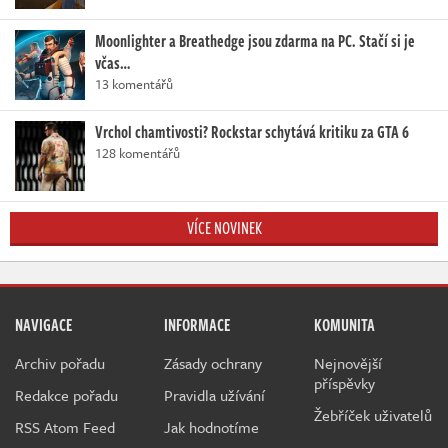
Moonlighter a Breathedge jsou zdarma na PC. Stačí si je
včas…
13 komentářů
Vrchol chamtivosti? Rockstar schytává kritiku za GTA 6
128 komentářů
VÍCE NOVINEK
NAVIGACE
INFORMACE
KOMUNITA
Archiv pořadu
Zásady ochrany
Nejnovější
příspěvky
Redakce pořadu
Pravidla užívání
Žebříček uživatelů
RSS Atom Feed
Jak hodnotíme