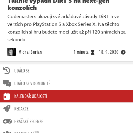
Takhle vypadá DiRT 5 na next-gen
konzolích
Codemasters ukazují své arkádové závody DiRT 5 ve
verzích pro PlayStation 5 a Xbox Series X. Na těchto
konzolích si hru budete moci užít až při 120 snímcích za
sekundu.
Michal Burian
1 minuta
18. 9. 2020
UDÁLO SE
UDÁLO SE V KOMUNITĚ
KALENDÁŘ UDÁLOSTÍ
REDAKCE
HRÁČSKÉ RECENZE