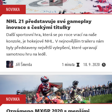
NOVINKA
NHL 21 představuje své gameplay
inovace s českými titulky
Další sportovní hra, která se po roce vrací na naše
konzole, je hokejové NHL. V nejnovějším traileru nám
byly představeny největší vylepšení, které upravují
samotnou hru na ledě.
Jiří Šmerda
1 minuta
18. 9. 2020
NOVINKA
Oznámeno MXGP 2020 s menšími