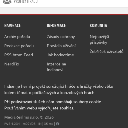
PROFILY HRÁČŮ
NAVIGACE
INFORMACE
KOMUNITA
Archiv pořadu
Zásady ochrany
Nejnovější
příspěvky
Redakce pořadu
Pravidla užívání
Žebříček uživatelů
RSS Atom Feed
Jak hodnotíme
NerdFix
Inzerce na
Indianovi
Indian je herní projekt sdružující hráče a hráčky všeho věku
kolem témat o počítačových a konzolových hrách.
Při poskytování služeb nám pomáhají soubory cookie.
Používáním webu vyjadřujete souhlas.
MediaRealms s.r.o.
© 2026
IWS 4.234 - m07d03 | IN | 35 ms |