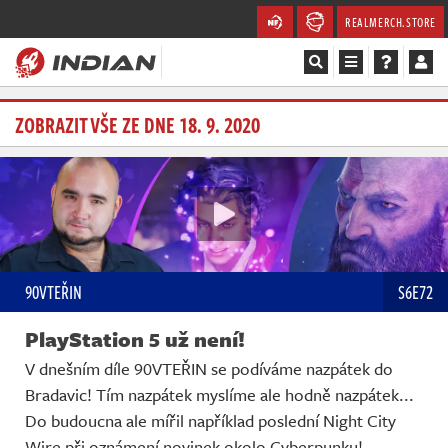
REALMERCH.STORE
Magazín
ZOBRAZIT VŠE ZE DNE 18. 9. 2020
Recenze
Videa
Soutěže
90VTEŘIN
S6E72
Databáze
PlayStation 5 už není!
Komunita
V dnešním díle 90VTEŘIN se podíváme nazpátek do
Bradavic! Tím nazpátek myslíme ale hodně nazpátek...
Redakce
Do budoucna ale mířil například poslední Night City
Wire při oznámení novinek okolo Cyberpunku!