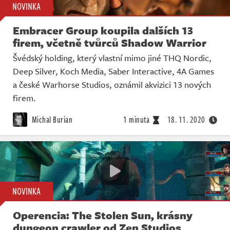
NOVINKA
Embracer Group koupila dalších 13
firem, včetně tvůrců Shadow Warrior
Švédský holding, který vlastní mimo jiné THQ Nordic,
Deep Silver, Koch Media, Saber Interactive, 4A Games
a české Warhorse Studios, oznámil akvizici 13 nových
firem.
Michal Burian
1 minuta
18. 11. 2020
NOVINKA
Operencia: The Stolen Sun, krásny
dungeon crawler od Zen Studios