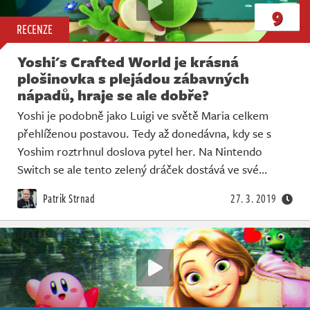
9
RECENZE
Yoshi's Crafted World je krásná
plošinovka s plejádou zábavných
nápadů, hraje se ale dobře?
Yoshi je podobně jako Luigi ve světě Maria celkem
přehlíženou postavou. Tedy až donedávna, kdy se s
Yoshim roztrhnul doslova pytel her. Na Nintendo
Switch se ale tento zelený dráček dostává ve své…
Patrik Strnad
27. 3. 2019