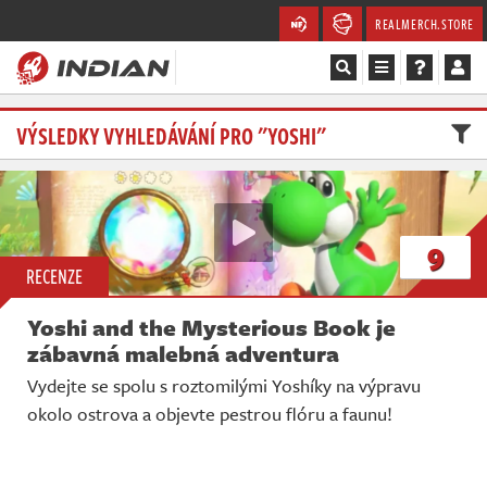
REALMERCH.STORE
Magazín
VÝSLEDKY VYHLEDÁVÁNÍ PRO "YOSHI"
Recenze
Videa
9
RECENZE
Soutěže
Yoshi and the Mysterious Book je
Databáze
zábavná malebná adventura
Vydejte se spolu s roztomilými Yoshíky na výpravu
Komunita
okolo ostrova a objevte pestrou flóru a faunu!
Redakce