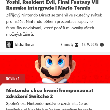
Yoshi, Resident Evil, Final Fantasy VII
Remake Intergrade i Mario Tennis
Zářijový Nintendo Direct se změnil ve skutečný svátek
pro hráče. Nintendo během prezentace zaplavilo
fanoušky novinkami, které potěší milovníky všech
možných žánrů.
Michal Burian
3 minuty
12. 9. 2025
NOVINKA
Nintendo chce hrami kompenzovat
zdražení Switche 2
Společnost Nintendo nedávno oznámila, že od
letošního září dojde k mírnému zdražení konzole