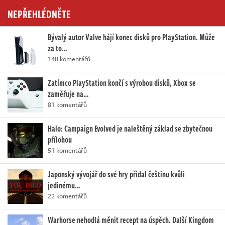
NEPŘEHLÉDNĚTE
Bývalý autor Valve hájí konec disků pro PlayStation. Může
za to…
148 komentářů
Zatímco PlayStation končí s výrobou disků, Xbox se
zaměřuje na…
81 komentářů
Halo: Campaign Evolved je naleštěný základ se zbytečnou
přílohou
51 komentářů
Japonský vývojář do své hry přidal češtinu kvůli
jedinému…
22 komentářů
Warhorse nehodlá měnit recept na úspěch. Další Kingdom