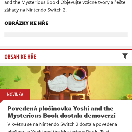
and the Mysterious Book! Objevujte vzácné tvory a řešte
Živě
záhady na Nintendo Switch 2.
OBRÁZKY KE HŘE
OBSAH KE HŘE
NOVINKA
Povedená plošinovka Yoshi and the
Mysterious Book dostala demoverzi
V květnu se na Nintendo Switch 2 dostala povedená
plošinovka Yoshi and the Mysterious Book. Ta si