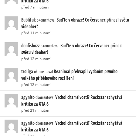
kritiku za GTA 6
před 7 minutami
Bublifuk
Buďte v obraze! Co červenec přinesl světu
okomentoval
videoher?
před 11 minutami
donfishozz
Buďte v obraze! Co červenec přinesl
okomentoval
světu videoher?
před 12 minutami
troliga
Reanimal překvapil vydáním prvního
okomentoval
velkého příběhového rozšíření
před 12 minutami
agynito
Vrchol chamtivosti? Rockstar schytává
okomentoval
kritiku za GTA 6
před 21 minutami
agynito
Vrchol chamtivosti? Rockstar schytává
okomentoval
kritiku za GTA 6