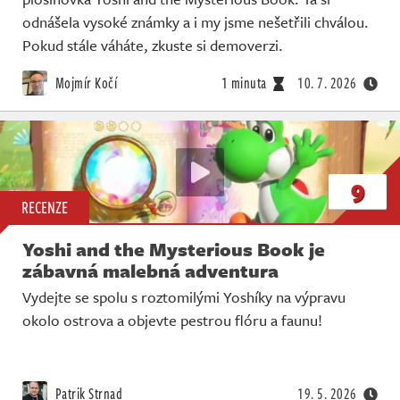
odnášela vysoké známky a i my jsme nešetřili chválou.
Pokud stále váháte, zkuste si demoverzi.
Mojmír Kočí
1 minuta
10. 7. 2026
9
RECENZE
Yoshi and the Mysterious Book je
zábavná malebná adventura
Vydejte se spolu s roztomilými Yoshíky na výpravu
okolo ostrova a objevte pestrou flóru a faunu!
Patrik Strnad
19. 5. 2026