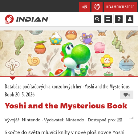
REALMERCH.STORE
Magazín
Recenze
Videa
Soutěže
Databáze počítačových a konzolových her
·
Yoshi and the Mysterious
Book
20. 5. 2026
Databáze
0
Yoshi and the Mysterious Book
Komunita
Vývojář: Nintendo · Vydavatel: Nintendo · Dostupné pro:
Redakce
Skočte do světa mluvící knihy v nové plošinovce Yoshi