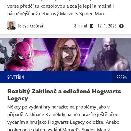
verze předčí tu konzolovou a zda je lepší a možná i
náročnější než debutový Marvel's Spider-Man.
Tereza Krečová
8 minut
17. 1. 2023
90VTEŘIN
S8E96
Rozbitý Zaklínač a odložené Hogwarts
Legacy
Někdy po vydání hry narazíte na problémy jako v
případě Zaklínače 3 a někdy na ně narazíte ještě před
vydáním a hru jako Hogwarts Legacy odložíte. Anebo
prokecnete datum vydání Marvel's Spider-Man 2.