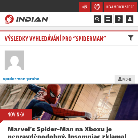
REALMERCH.STORE
Magazín
VÝSLEDKY VYHLEDÁVÁNÍ PRO "SPIDERMAN"
Recenze
Videa
spiderman-praha
PROFIL
Soutěže
Databáze
Komunita
NOVINKA
Redakce
Marvel's Spider-Man na Xboxu je
nepravděpodobný. Insomniac zklamal