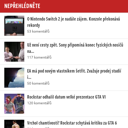
NEPŘEHLÉDNĚTE
O Nintendo Switch 2 je nadále zájem. Konzole překonává
rekordy
53 komentářů
Už není cesty zpět. Sony připomíná konec fyzických nosičů
na…
117 komentářů
EA má pod novým vlastníkem šetřit. Zvažuje prodej studií
i…
50 komentářů
Rockstar odhalil datum velké prezentace GTA VI
120 komentářů
Vrchol chamtivosti? Rockstar schytává kritiku za GTA 6