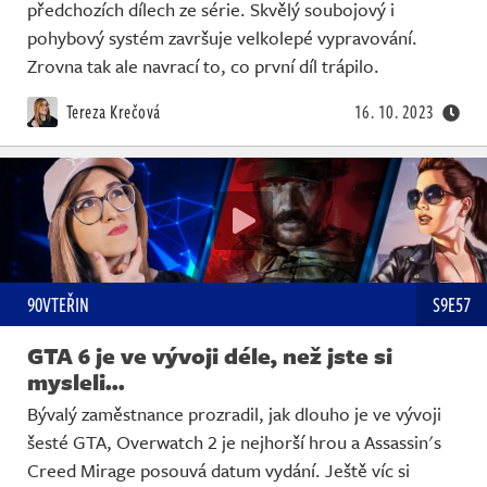
předchozích dílech ze série. Skvělý soubojový i
pohybový systém završuje velkolepé vypravování.
Zrovna tak ale navrací to, co první díl trápilo.
Tereza Krečová
16. 10. 2023
90VTEŘIN
S9E57
GTA 6 je ve vývoji déle, než jste si
mysleli...
Bývalý zaměstnance prozradil, jak dlouho je ve vývoji
šesté GTA, Overwatch 2 je nejhorší hrou a Assassin's
Creed Mirage posouvá datum vydání. Ještě víc si