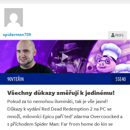
spiderman789
PROFIL
90VTEŘIN
S5E40
Všechny důkazy směřují k jedinému!
Pokud za to nemohou ilumináti, tak je vše jasné!
Důkazy k vydání Red Dead Redemption 2 na PC se
množí, milovníci Epicu paří teď zdarma Overcoocked a
s příchodem Spider Man: Far from home do kin se