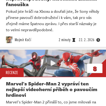
Živě
fanouška
Pokud jste hráči na Xboxu a doufali jste, že Sony někdy
přinese pavoučí dobrodružství i k vám, tak pro vás
zřejmě máme špatnou zprávu. I přes starší náznaky je
to velmi nepravděpodobné.
Mojmír Kočí
2 minuty
22. 2. 2026
8
RECENZE
Marvel's Spider-Man 2 vypráví ten
nejlepší videoherní příběh o pavoučím
hrdinovi
Marvel's Spider-Man 2 přináší to, co jsme milovali na