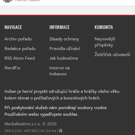
NAVIGACE
INFORMACE
KOMUNITA
Archiv pořadu
Zásady ochrany
Nejnovější
příspěvky
Redakce pořadu
Pravidla užívání
Žebříček uživatelů
RSS Atom Feed
Jak hodnotíme
NerdFix
Inzerce na
Indianovi
Indian je herní projekt sdružující hráče a hráčky všeho věku
kolem témat o počítačových a konzolových hrách.
Při poskytování služeb nám pomáhají soubory cookie.
Používáním webu vyjadřujete souhlas.
MediaRealms s.r.o.
© 2026
IWS 4.234 - m07d03 | IN | 24 ms |