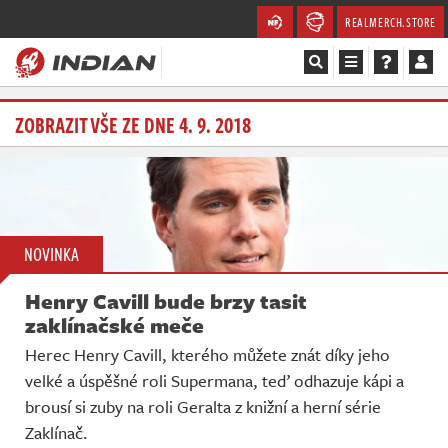
REALMERCH.STORE
Magazín
ZOBRAZIT VŠE ZE DNE 4. 9. 2018
Recenze
Videa
NOVINKA
Soutěže
Henry Cavill bude brzy tasit
Databáze
zaklínačské meče
Herec Henry Cavill, kterého můžete znát díky jeho
Komunita
velké a úspěšné roli Supermana, teď odhazuje kápi a
brousí si zuby na roli Geralta z knižní a herní série
Redakce
Zaklínač.