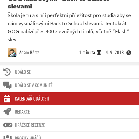
slevami
Škola je tu a s ní i perfektní příležitost pro studia aby se
nám vysmáli svými Back to School slevami. Tentokrát
GOG nabízí přes 400 zlevněných titulů, včetně "Flash"
slev.
Adam Bárta
1 minuta
4. 9. 2018
UDÁLO SE
UDÁLO SE V KOMUNITĚ
KALENDÁŘ UDÁLOSTÍ
REDAKCE
HRÁČSKÉ RECENZE
PROFILY HRÁČŮ