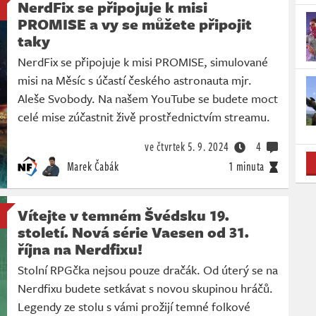
NerdFix se připojuje k misi
PROMISE a vy se můžete připojit
taky
NerdFix se připojuje k misi PROMISE, simulované
misi na Měsíc s účastí českého astronauta mjr.
Aleše Svobody. Na našem YouTube se budete moct
celé mise zúčastnit živě prostřednictvím streamu.
ve čtvrtek
5. 9. 2024
4
Marek Čabák
1 minuta
Vítejte v temném Švédsku 19.
století. Nová série Vaesen od 31.
října na Nerdfixu!
Stolní RPGčka nejsou pouze dračák. Od úterý se na
Nerdfixu budete setkávat s novou skupinou hráčů.
Legendy ze stolu s vámi prožijí temné folkové