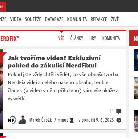
RE
NZE
VIDEA
SOUTĚŽE
DATABÁZE
KOMUNITA
REDAKCE
ŽIVĚ
NERDFIX"
N
VŠE
ČLÁNKY
HRY
KOMUNITA
Jak tvoříme videa? Exkluzivní
pohled do zákulisí NerdFixu!
Pokud jste vždy chtěli vědět, co vše obnáší tvorba
NerdFix videí a celého našeho obsahu, tenhle
článek (a video v něm přiloženo) vám vše ukáže a
vysvětlí.
11
Marek Čabák
7 minut
v pondělí
9. 6. 2025