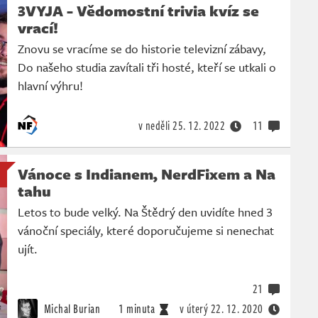
3VYJA - Vědomostní trivia kvíz se
vrací!
Znovu se vracíme se do historie televizní zábavy,
Do našeho studia zavítali tři hosté, kteří se utkali o
hlavní výhru!
v neděli
25. 12. 2022
11
Vánoce s Indianem, NerdFixem a Na
tahu
Letos to bude velký. Na Štědrý den uvidíte hned 3
vánoční speciály, které doporučujeme si nenechat
ujít.
21
Michal Burian
1 minuta
v úterý
22. 12. 2020