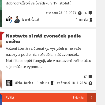
dobrodružství ve Švédsku v 19. století.
v sobotu
28. 10. 2023
6
Marek Čabák
1 minuta
Nastavte si náš zvoneček podle
svého
Vážení čtenáři a čtenářky, vyslyšeli jsme vaše
názory a podle nich předělali náš zvoneček.
Notifikace opět fungují, ale v nastavení svého účtu
si je můžete vypnout.
57
Michal Burian
1 minuta
ve čtvrtek
18. 1. 2024
3VYJA
Epizoda
2