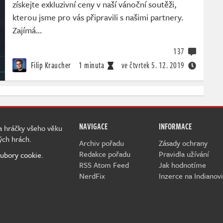
získejte exkluzivní ceny v naší vánoční soutěži,
kterou jsme pro vás připravili s našimi partnery.
Zajímá…
137
Filip Kraucher
1 minuta
ve čtvrtek
5. 12. 2019
NAVIGACE
INFORMACE
 a hráčky všeho věku
ých hrách.
Archiv pořadu
Zásady ochrany
Redakce pořadu
Pravidla užívání
ubory cookie.
RSS Atom Feed
Jak hodnotíme
NerdFix
Inzerce na Indianovi