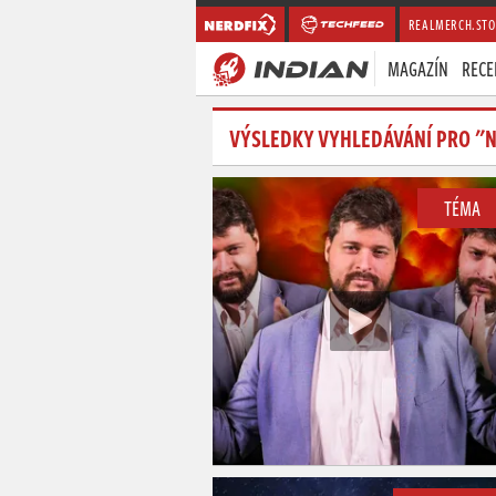
REALMERCH.STO
MAGAZÍN
RECE
VÝSLEDKY VYHLEDÁVÁNÍ PRO "
TÉMA