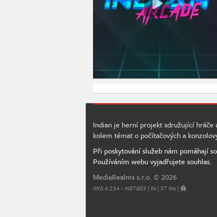
Indian je herní projekt sdružující hráče
kolem témat o počítačových a konzolov
Při poskytování služeb nám pomáhají so
Používáním webu vyjadřujete souhlas.
MediaRealms s.r.o.
© 2026
IWS 4.234 - m07d03 | IN | 37 ms |