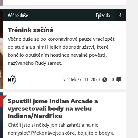
Věčné duše
Epizoda
4
Trénink začíná
Věčné duše se po koronavirové pauze vrací zpět
do studia a s nimi i jejich dobrodružství, které
končilo opuštěním hostince nevalné pověsti,
nazývaného Rudý samet.
v pátek
27. 11. 2020
0
Spustili jsme Indian Arcade a
vyresetovali body na webu
Indiana/NerdFixu
Chtěli jste si někdy jen tak zahrát a na nic
nemyslet? Překonávejte skóre, bojujte o body a