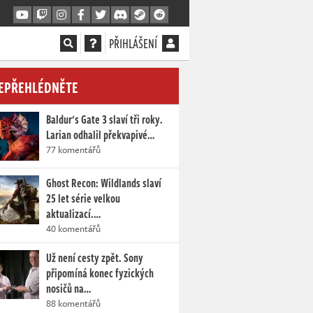
PŘIHLÁŠENÍ
EPŘEHLÉDNĚTE
Baldur's Gate 3 slaví tři roky.
Larian odhalil překvapivé…
77 komentářů
Ghost Recon: Wildlands slaví
25 let série velkou
aktualizací.…
40 komentářů
Už není cesty zpět. Sony
připomíná konec fyzických
nosičů na…
88 komentářů